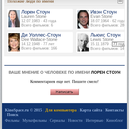
Похожие люди по имени
Лорен Стоун
Ивэн Стоун
Lauren Stone
Evan Stone
12.07.1983 · 43 года
18.07.1964 · 62 года
Всего фильмов: 6
Всего фильмов: 280
Ди Уоллес-Стоун
Льюис Стоун
Dee Wallace-Stone
Lewis Stone
14.12.1948 · 77 лет
15.11.1879 ·
73 года
Всего фильмов: 166
Всего фильмов: 149
ВАШЕ МНЕНИЕ О ЧЕЛОВЕКЕ ПО ИМЕНИ
ЛОРЕН СТОУН
Комментариев еще нет. Пишите смело!
KinoSpace.ru © 2015
|
Для компьютера
|
Карта сайта
|
Контакты
|
Поиск
Фильмы
|
Мультфильмы
|
Сериалы
|
Новости
|
Интервью
|
Киноблог