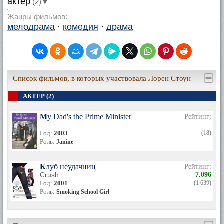
актер
(2)▼
Жанры фильмов:
мелодрама
·
комедия
·
драма
Список фильмов, в которых участвовала Лорен Стоун
АКТЕР (2)
My Dad's the Prime Minister
Рейтинг:
—
Год:
2003
(18)
Роль:
Janine
Клуб неудачниц
Рейтинг:
Crush
7.096
Год:
2001
(1 639)
Роль:
Smoking School Girl