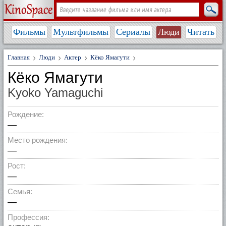
Фильмы
Мультфильмы
Сериалы
Люди
Читать
Главная
Люди
Актер
Кёко Ямагути
Кёко Ямагути
Kyoko Yamaguchi
Рождение:
—
Место рождения:
—
Рост:
—
Семья:
—
Профессия: