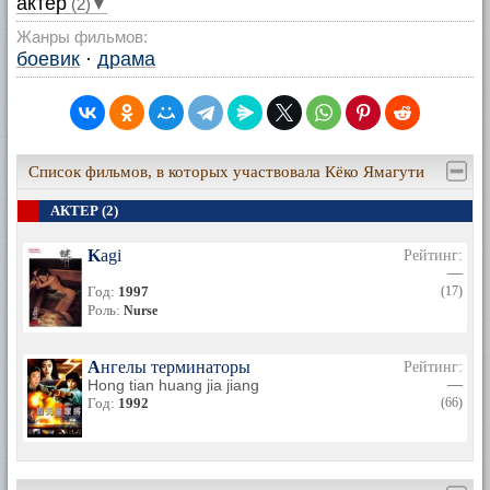
актер
(2)▼
Жанры фильмов:
боевик
·
драма
Список фильмов, в которых участвовала Кёко Ямагути
АКТЕР (2)
Kagi
Рейтинг:
—
Год:
1997
(17)
Роль:
Nurse
Ангелы терминаторы
Рейтинг:
Hong tian huang jia jiang
—
Год:
1992
(66)