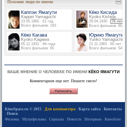
Похожие люди по имени
Каппэи Ямагути
Кёко Кисида
Kappei Yamaguchi
Kyoko Kishida
23.05.1965 · 61 год
29.04.1930 ·
76 лет
Всего фильмов: 183
Всего фильмов: 85
Кёко Кагава
Юрико Ямагути
Kyoko Kagawa
Yuriko Yamaguchi
05.12.1931 · 94 года
21.11.1965 · 60 лет
Всего фильмов: 65
Всего фильмов: 54
ВАШЕ МНЕНИЕ О ЧЕЛОВЕКЕ ПО ИМЕНИ
КЁКО ЯМАГУТИ
Комментариев еще нет. Пишите смело!
KinoSpace.ru © 2015
|
Для компьютера
|
Карта сайта
|
Контакты
|
Поиск
Фильмы
|
Мультфильмы
|
Сериалы
|
Новости
|
Интервью
|
Киноблог