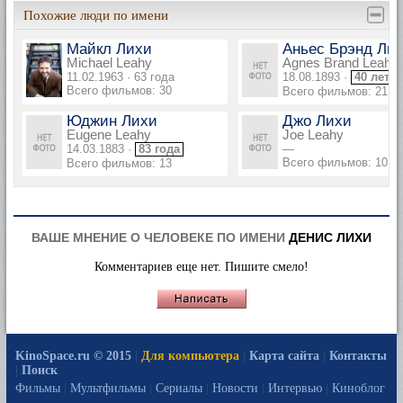
Похожие люди по имени
Майкл Лихи
Аньес Брэнд Ли
Michael Leahy
Agnes Brand Leahy
11.02.1963 · 63 года
18.08.1893 ·
40 лет
Всего фильмов: 30
Всего фильмов: 21
Юджин Лихи
Джо Лихи
Eugene Leahy
Joe Leahy
14.03.1883 ·
83 года
—
Всего фильмов: 10
Всего фильмов: 13
ВАШЕ МНЕНИЕ О ЧЕЛОВЕКЕ ПО ИМЕНИ
ДЕНИС ЛИХИ
Комментариев еще нет. Пишите смело!
KinoSpace.ru © 2015
|
Для компьютера
|
Карта сайта
|
Контакты
|
Поиск
Фильмы
|
Мультфильмы
|
Сериалы
|
Новости
|
Интервью
|
Киноблог