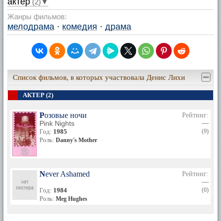
актер
(2)▼
Жанры фильмов:
мелодрама
·
комедия
·
драма
Список фильмов, в которых участвовала Денис Лихи
АКТЕР (2)
Розовые ночи
Рейтинг:
Pink Nights
—
Год:
1985
(9)
Роль:
Danny's Mother
Never Ashamed
Рейтинг:
—
Год:
1984
(0)
Роль:
Meg Hughes