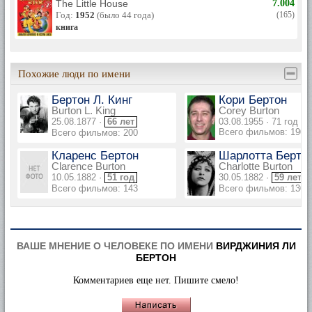
The Little House
7.004
Год:
1952
(было 44 года)
(165)
книга
Похожие люди по имени
Бертон Л. Кинг
Кори Бертон
Burton L. King
Corey Burton
25.08.1877 ·
66 лет
03.08.1955 · 71 год
Всего фильмов: 190
Всего фильмов: 200
Кларенс Бертон
Шарлотта Берто
Clarence Burton
Charlotte Burton
10.05.1882 ·
51 год
30.05.1882 ·
59 лет
Всего фильмов: 143
Всего фильмов: 130
ВАШЕ МНЕНИЕ О ЧЕЛОВЕКЕ ПО ИМЕНИ
ВИРДЖИНИЯ ЛИ
БЕРТОН
Комментариев еще нет. Пишите смело!