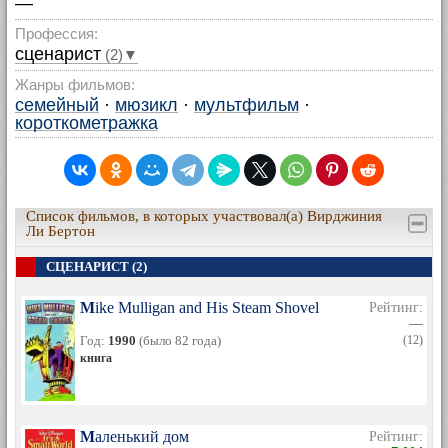
—
Профессия:
сценарист
(2)▼
Жанры фильмов:
семейный
·
мюзикл
·
мультфильм
·
короткометражка
Список фильмов, в которых участвовал(а) Вирджиния
Ли Бертон
СЦЕНАРИСТ (2)
Mike Mulligan and His Steam Shovel
Рейтинг:
—
Год:
1990
(было 82 года)
(12)
книга
Маленький дом
Рейтинг: