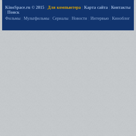
KinoSpace.ru © 2015
|
Для компьютера
|
Карта сайта
|
Контакты
|
Поиск
Фильмы
|
Мультфильмы
|
Сериалы
|
Новости
|
Интервью
|
Киноблог