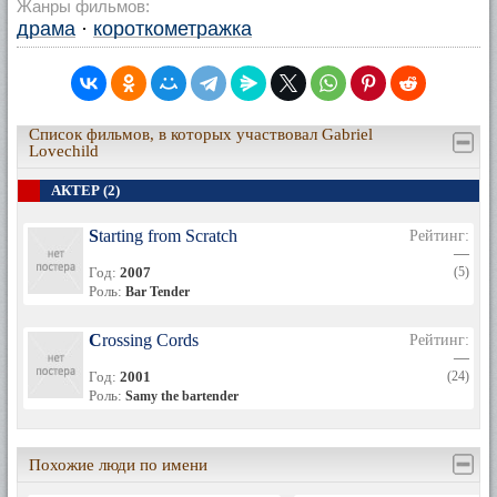
Жанры фильмов:
драма
·
короткометражка
Список фильмов, в которых участвовал Gabriel
Lovechild
АКТЕР (2)
Starting from Scratch
Рейтинг:
—
Год:
2007
(5)
Роль:
Bar Tender
Crossing Cords
Рейтинг:
—
Год:
2001
(24)
Роль:
Samy the bartender
Похожие люди по имени