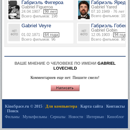
Габриэль Фигероа
Габриэль Яред
Gabriel Figueroa
Gabriel Yared
24.04.1907 ·
90 лет
07.10.1949 · 76 лет
Всего фильмов: 103
Всего фильмов: 198
Gabriel Veyre
Габриэль Гобен
Gabriel Gobin
01.02.1871 ·
64 года
12.05.1903 ·
94 года
Всего фильмов: 96
Всего фильмов: 90
ВАШЕ МНЕНИЕ О ЧЕЛОВЕКЕ ПО ИМЕНИ
GABRIEL
LOVECHILD
Комментариев еще нет. Пишите смело!
KinoSpace.ru © 2015
|
Для компьютера
|
Карта сайта
|
Контакты
|
Поиск
Фильмы
|
Мультфильмы
|
Сериалы
|
Новости
|
Интервью
|
Киноблог