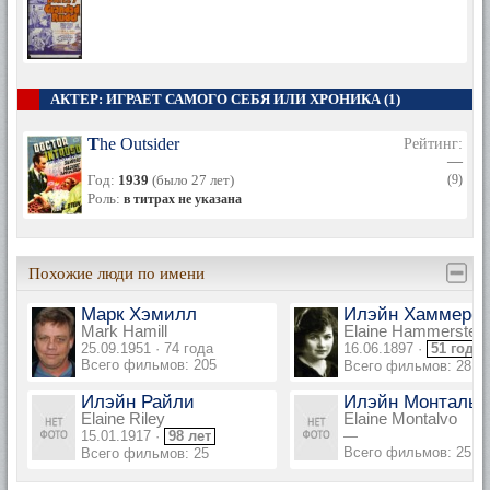
АКТЕР: ИГРАЕТ САМОГО СЕБЯ ИЛИ ХРОНИКА (1)
The Outsider
Рейтинг:
—
Год:
1939
(было 27 лет)
(9)
Роль:
в титрах не указана
Похожие люди по имени
Марк Хэмилл
Илэйн Хаммерст
Mark Hamill
Elaine Hammerstein
25.09.1951 · 74 года
16.06.1897 ·
51 год
Всего фильмов: 205
Всего фильмов: 28
Илэйн Райли
Илэйн Монтальв
Elaine Riley
Elaine Montalvo
15.01.1917 ·
98 лет
—
Всего фильмов: 25
Всего фильмов: 25