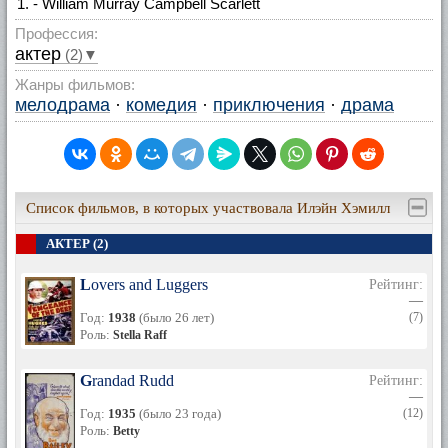
- William Murray Campbell Scarlett
Профессия:
актер
(2)▼
Жанры фильмов:
мелодрама
·
комедия
·
приключения
·
драма
Список фильмов, в которых участвовала Илэйн Хэмилл
АКТЕР (2)
Lovers and Luggers
Рейтинг:
—
Год:
1938
(было 26 лет)
(7)
Роль:
Stella Raff
Grandad Rudd
Рейтинг:
—
Год:
1935
(было 23 года)
(12)
Роль:
Betty