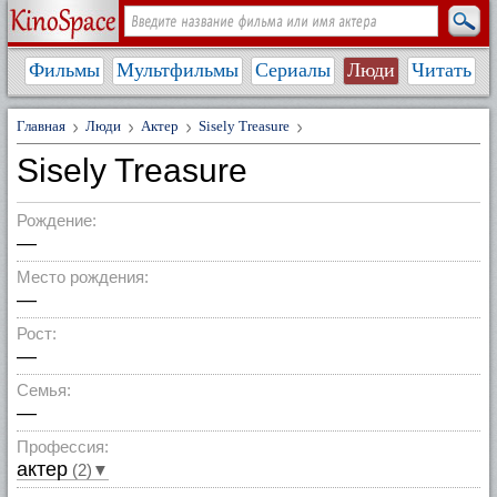
Фильмы
Мультфильмы
Сериалы
Люди
Читать
Главная
Люди
Актер
Sisely Treasure
Sisely Treasure
Рождение:
—
Место рождения:
—
Рост:
—
Семья:
—
Профессия:
актер
(2)▼