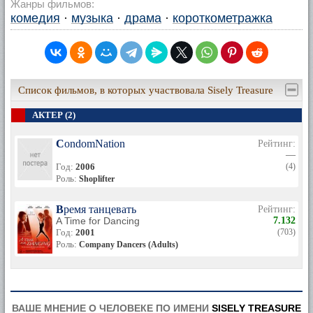
Жанры фильмов:
комедия
·
музыка
·
драма
·
короткометражка
Список фильмов, в которых участвовала Sisely Treasure
АКТЕР (2)
CondomNation
Рейтинг:
—
Год:
2006
(4)
Роль:
Shoplifter
Время танцевать
Рейтинг:
A Time for Dancing
7.132
Год:
2001
(703)
Роль:
Company Dancers (Adults)
ВАШЕ МНЕНИЕ О ЧЕЛОВЕКЕ ПО ИМЕНИ
SISELY TREASURE