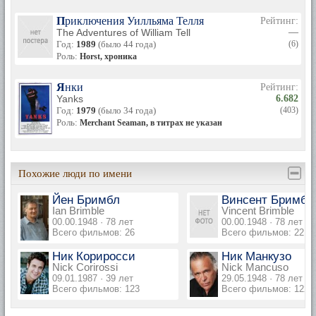
Приключения Уилльяма Телля
Рейтинг:
The Adventures of William Tell
—
Год:
1989
(было 44 года)
(6)
Роль:
Horst, хроника
Янки
Рейтинг:
Yanks
6.682
Год:
1979
(было 34 года)
(403)
Роль:
Merchant Seaman, в титрах не указан
Похожие люди по имени
Йен Бримбл
Винсент Бримбл
Ian Brimble
Vincent Brimble
00.00.1948 · 78 лет
00.00.1948 · 78 лет
Всего фильмов: 26
Всего фильмов: 22
Ник Кориросси
Ник Манкузо
Nick Corirossi
Nick Mancuso
09.01.1987 · 39 лет
29.05.1948 · 78 лет
Всего фильмов: 123
Всего фильмов: 122