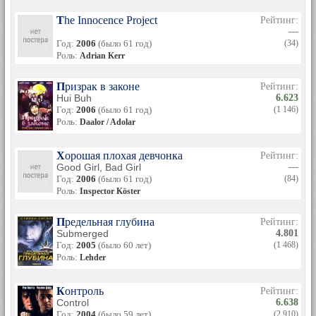
The Innocence Project
Рейтинг:
—
Год:
2006
(было 61 год)
(34)
Роль:
Adrian Kerr
Призрак в законе
Рейтинг:
Hui Buh
6.623
Год:
2006
(было 61 год)
(1 146)
Роль:
Daalor / Adolar
Хорошая плохая девчонка
Рейтинг:
Good Girl, Bad Girl
—
Год:
2006
(было 61 год)
(84)
Роль:
Inspector Köster
Предельная глубина
Рейтинг:
Submerged
4.801
Год:
2005
(было 60 лет)
(1 468)
Роль:
Lehder
Контроль
Рейтинг:
Control
6.638
Год:
2004
(было 59 лет)
(2 910)