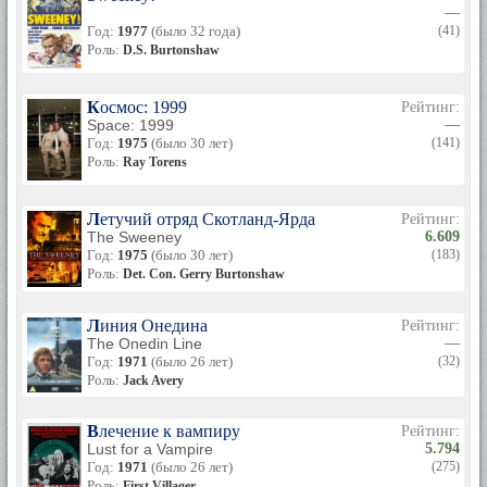
—
Год:
1977
(было 32 года)
(41)
Роль:
D.S. Burtonshaw
Космос: 1999
Рейтинг:
Space: 1999
—
Год:
1975
(было 30 лет)
(141)
Роль:
Ray Torens
Летучий отряд Скотланд-Ярда
Рейтинг:
The Sweeney
6.609
Год:
1975
(было 30 лет)
(183)
Роль:
Det. Con. Gerry Burtonshaw
Линия Онедина
Рейтинг:
The Onedin Line
—
Год:
1971
(было 26 лет)
(32)
Роль:
Jack Avery
Влечение к вампиру
Рейтинг:
Lust for a Vampire
5.794
Год:
1971
(было 26 лет)
(275)
Роль:
First Villager