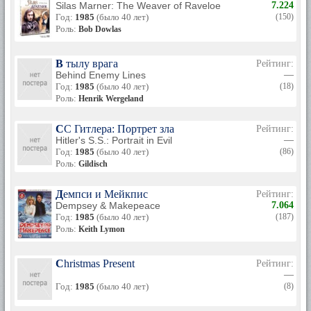
Silas Marner: The Weaver of Raveloe
7.224
Год:
1985
(было 40 лет)
(150)
Роль:
Bob Dowlas
В тылу врага
Рейтинг:
Behind Enemy Lines
—
Год:
1985
(было 40 лет)
(18)
Роль:
Henrik Wergeland
СС Гитлера: Портрет зла
Рейтинг:
Hitler's S.S.: Portrait in Evil
—
Год:
1985
(было 40 лет)
(86)
Роль:
Gildisch
Демпси и Мейкпис
Рейтинг:
Dempsey & Makepeace
7.064
Год:
1985
(было 40 лет)
(187)
Роль:
Keith Lymon
Christmas Present
Рейтинг:
—
Год:
1985
(было 40 лет)
(8)