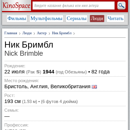
Фильмы
Мультфильмы
Сериалы
Люди
Читать
Главная
Люди
Актер
Ник Бримбл
Ник Бримбл
Nick Brimble
Рождение:
22 июля
1944
• 82 года
(Рак
♋
)
(год Обезьяны)
Место рождения:
Бристоль, Англия, Великобритания
Рост:
193 см
(1.93 м) • (6 футов 4 дюйма)
Семья:
—
Профессия: