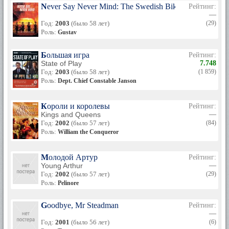
Never Say Never Mind: The Swedish Bikini Team
Рейтинг:
—
Год:
2003
(было 58 лет)
(29)
Роль:
Gustav
Большая игра
Рейтинг:
State of Play
7.748
Год:
2003
(было 58 лет)
(1 859)
Роль:
Dept. Chief Constable Janson
Короли и королевы
Рейтинг:
Kings and Queens
—
Год:
2002
(было 57 лет)
(84)
Роль:
William the Conqueror
Молодой Артур
Рейтинг:
Young Arthur
—
Год:
2002
(было 57 лет)
(29)
Роль:
Pelinore
Goodbye, Mr Steadman
Рейтинг:
—
Год:
2001
(было 56 лет)
(6)