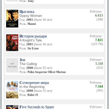
Роль:
Tony
Цыганка
Рейтинг:
Gypsy Woman
6.613
Год:
2001
(было 56 лет)
(199)
Роль:
Manni
История рыцаря
Рейтинг:
A Knight's Tale
7.821
Год:
2001
(было 56 лет)
(123 759)
Роль:
Sir Ector
Зов
Рейтинг:
The Calling
5.118
Год:
2000
(было 55 лет)
(521)
Роль:
Police Inspector Oliver Morton
Сотворение мира
Рейтинг:
In the Beginning
7.344
Год:
2000
(было 55 лет)
(591)
Роль:
Rider #1
Five Seconds to Spare
Рейтинг: