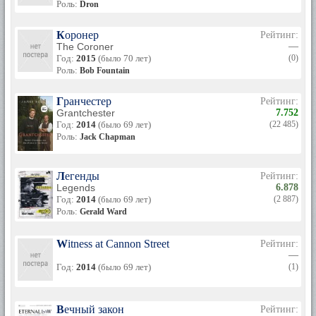
Роль:
Dron
Коронер
Рейтинг:
The Coroner
—
Год:
2015
(было 70 лет)
(0)
Роль:
Bob Fountain
Гранчестер
Рейтинг:
Grantchester
7.752
Год:
2014
(было 69 лет)
(22 485)
Роль:
Jack Chapman
Легенды
Рейтинг:
Legends
6.878
Год:
2014
(было 69 лет)
(2 887)
Роль:
Gerald Ward
Witness at Cannon Street
Рейтинг:
—
Год:
2014
(было 69 лет)
(1)
Вечный закон
Рейтинг: