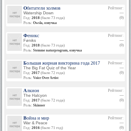
Обитатели холмов
Рейтинг:
Watership Down
—
Год:
2018
(было 73 года)
(0)
Роль:
Owsla, озвучка
Феникс
Рейтинг:
Føniks
—
Год:
2018
(было 73 года)
(0)
Роль:
Stemme naturprogram, озвучка
Большая жирная викторина года 2017
Рейтинг:
The Big Fat Quiz of the Year
—
Год:
2017
(было 72 года)
(0)
Роль:
Voice Over Artist
Алкион
Рейтинг:
The Halcyon
—
Год:
2017
(было 72 года)
(0)
Роль:
Skinner
Война и мир
Рейтинг:
War & Peace
—
Год:
2016
(было 71 год)
(0)