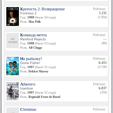
Крепость 2: Возвращение
Рейтинг:
Fortress 2
5.211
Год:
1999
(было 54 года)
(1 954)
Роль:
Max Polk
Команда-мечта
Рейтинг:
Renford Rejects
—
Год:
1998
(было 53 года)
(80)
Роль:
Alf Cloggs
На рыбалку!
Рейтинг:
Gone Fishin'
6.415
Год:
1997
(было 52 года)
(3 130)
Роль:
Dekker Massey
Айвенго
Рейтинг:
Ivanhoe
6.837
Год:
1997
(было 52 года)
(354)
Роль:
Reginald Front de Boeuf
Christmas
Рейтинг: