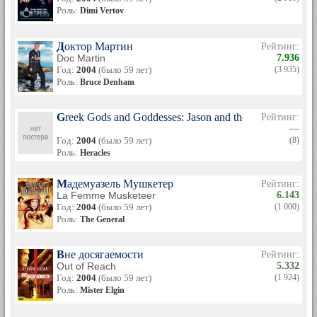
Роль:
Dimi Vertov
Доктор Мартин
Рейтинг:
Doc Martin
7.936
Год:
2004
(было 59 лет)
(3 935)
Роль:
Bruce Denham
Greek Gods and Goddesses: Jason and the Argonauts
Рейтинг:
—
Год:
2004
(было 59 лет)
(8)
Роль:
Heracles
Мадемуазель Мушкетер
Рейтинг:
La Femme Musketeer
6.143
Год:
2004
(было 59 лет)
(1 000)
Роль:
The General
Вне досягаемости
Рейтинг:
Out of Reach
5.332
Год:
2004
(было 59 лет)
(1 924)
Роль:
Mister Elgin