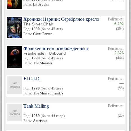
Роль:
Little John
Хроники Нарнии: Серебряное кресло
Рейтинг:
The Silver Chair
6.292
Год:
1990
(было 45 лет)
(594)
Роль:
Giant Porter
Франкенштейн освобожденный
Рейтинг:
Frankenstein Unbound
5.626
Год:
1990
(было 45 лет)
(444)
Роль:
The Monster
El C.I.D.
Рейтинг:
—
Год:
1990
(было 45 лет)
(55)
Роль:
The Man at Frank's
Tank Malling
Рейтинг:
—
Год:
1989
(было 44 года)
(20)
Роль:
American