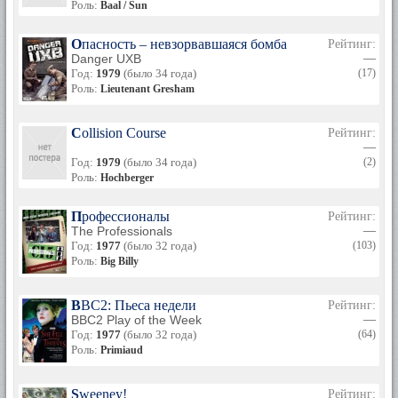
Роль:
Baal / Sun
Опасность – невзорвавшаяся бомба
Рейтинг:
Danger UXB
—
Год:
1979
(было 34 года)
(17)
Роль:
Lieutenant Gresham
Collision Course
Рейтинг:
—
Год:
1979
(было 34 года)
(2)
Роль:
Hochberger
Профессионалы
Рейтинг:
The Professionals
—
Год:
1977
(было 32 года)
(103)
Роль:
Big Billy
BBC2: Пьеса недели
Рейтинг:
BBC2 Play of the Week
—
Год:
1977
(было 32 года)
(64)
Роль:
Primiaud
Sweeney!
Рейтинг: