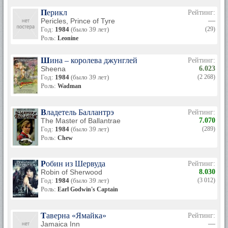
Перикл
Рейтинг:
Pericles, Prince of Tyre
—
Год:
1984
(было 39 лет)
(29)
Роль:
Leonine
Шина – королева джунглей
Рейтинг:
Sheena
6.023
Год:
1984
(было 39 лет)
(2 268)
Роль:
Wadman
Владетель Баллантрэ
Рейтинг:
The Master of Ballantrae
7.070
Год:
1984
(было 39 лет)
(289)
Роль:
Chew
Робин из Шервуда
Рейтинг:
Robin of Sherwood
8.030
Год:
1984
(было 39 лет)
(3 012)
Роль:
Earl Godwin's Captain
Таверна «Ямайка»
Рейтинг:
Jamaica Inn
—