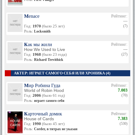
Menace
Рейтинг:
—
Год:
1970
(было 25 лет)
(7)
Роль:
Locksmith
Как мы жили
Рейтинг:
How We Used to Live
—
Год:
1968
(было 23 года)
(27)
Роль:
Richard Trevithick
АКТЕР: ИГРАЕТ САМОГО СЕБЯ ИЛИ ХРОНИКА (4)
Мир Робина Гуда
Рейтинг:
World of Robin Hood
7.003
Год:
2006
(было 61 год)
(70)
Роль:
играет самого себя
Карточный домик
Рейтинг:
House of Cards
7.383
Год:
1990
(было 45 лет)
(530)
Роль:
Corder, в титрах не указан