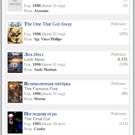
—
Год:
1996
(было 51 год)
(5)
Роль:
Associate
The One That Got Away
Рейтинг:
—
Год:
1996
(было 51 год)
(105)
Роль:
Sgt. Vince Phillips
Лох-Несс
Рейтинг:
Loch Ness
6.135
Год:
1996
(было 51 год)
(529)
Роль:
Andy Maclean
Великолепная пятёрка
Рейтинг:
The Famous Five
—
Год:
1996
(было 51 год)
(68)
Роль:
Weston
Последняя игра
Рейтинг:
The Final Cut
—
Год:
1995
(было 50 лет)
(113)
Роль:
Corder