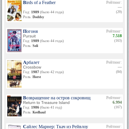
Birds of a Feather
Рейтинг:
—
Год:
1989
(было 44 года)
(29)
Роль:
Doddsy
Погоня
Рейтинг:
Pursuit
7.518
Год:
1989
(было 44 года)
(163)
Роль:
Soli
Арбалет
Рейтинг:
Crossbow
—
Год:
1987
(было 42 года)
(84)
Роль:
Horst
Возвращение на остров сокровищ
Рейтинг:
Return to Treasure Island
6.994
Год:
1986
(было 41 год)
(167)
Роль:
Keelhaul
Сайлес Марнер: Ткач из Рейвлоу
Рейтинг: