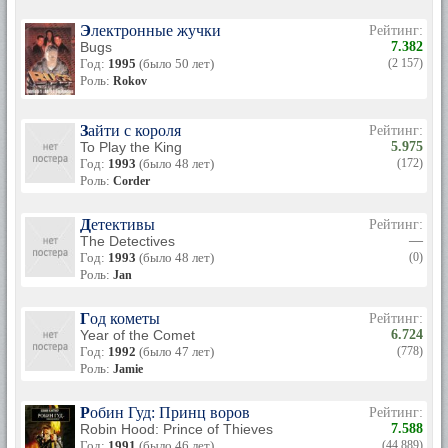
Электронные жучки
Рейтинг:
Bugs
7.382
Год:
1995
(было 50 лет)
(2 157)
Роль:
Rokov
Зайти с короля
Рейтинг:
To Play the King
5.975
Год:
1993
(было 48 лет)
(172)
Роль:
Corder
Детективы
Рейтинг:
The Detectives
—
Год:
1993
(было 48 лет)
(0)
Роль:
Jan
Год кометы
Рейтинг:
Year of the Comet
6.724
Год:
1992
(было 47 лет)
(778)
Роль:
Jamie
Робин Гуд: Принц воров
Рейтинг:
Robin Hood: Prince of Thieves
7.588
Год:
1991
(было 46 лет)
(44 889)