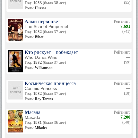
Год:
1983
(было 38 лет)
(95)
Роль:
Hussar
Алый первоцвет
Рейтинг:
The Scarlet Pimpernel
7.691
Год:
1982
(было 37 лет)
(741)
Роль:
Bibot
Кто рискует – побеждает
Рейтинг:
Who Dares Wins
—
Год:
1982
(было 37 лет)
(99)
Роль:
Williamson
Космическая принцесса
Рейтинг:
Cosmic Princess
—
Год:
1982
(было 37 лет)
(38)
Роль:
Ray Torens
Масада
Рейтинг:
Masada
7.200
Год:
1981
(было 36 лет)
(348)
Роль:
Milades