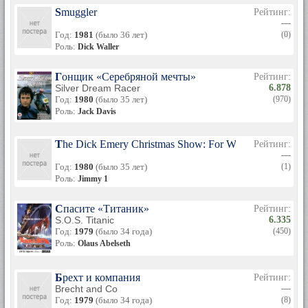
Smuggler
Рейтинг:
—
Год:
1981
(было 36 лет)
(0)
Роль:
Dick Waller
Гонщик «Серебряной мечты»
Рейтинг:
Silver Dream Racer
6.878
Год:
1980
(было 35 лет)
(970)
Роль:
Jack Davis
The Dick Emery Christmas Show: For Whom the Jingle Be
Рейтинг:
—
Год:
1980
(было 35 лет)
(1)
Роль:
Jimmy 1
Спасите «Титаник»
Рейтинг:
S.O.S. Titanic
6.335
Год:
1979
(было 34 года)
(450)
Роль:
Olaus Abelseth
Брехт и компания
Рейтинг:
Brecht and Co
—
Год:
1979
(было 34 года)
(8)