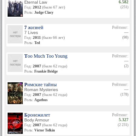
Eternal Law
6.582
Год:
2012
(было 67 лет)
(251)
Роль:
Judge Clacy
7 жизней
Рейтинг:
7 Lives
—
Год:
2011
(было 66 лет)
(98)
Роль:
Ted
Too Much Too Young
Рейтинг:
—
Год:
2007
(было 62 года)
(2)
Роль:
Frankie Bridge
Римские тайны
Рейтинг:
Roman Mysteries
—
Год:
2007
(было 62 года)
(178)
Роль:
Agathus
Бронежилет
Рейтинг:
Body Armour
5.327
Год:
2007
(было 62 года)
(2 231)
Роль:
Victor Tolkin