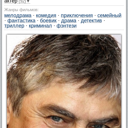
актер
(92)▼
Жанры фильмов:
мелодрама
·
комедия
·
приключения
·
семейный
·
фантастика
·
боевик
·
драма
·
детектив
·
триллер
·
криминал
·
фэнтези