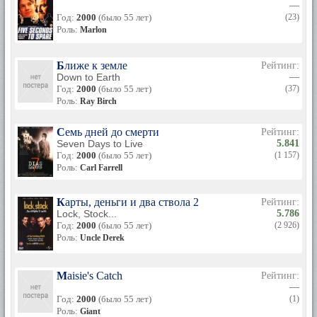
—
Год:
2000
(было 55 лет)
(23)
Роль:
Marlon
Ближе к земле
Рейтинг:
Down to Earth
—
Год:
2000
(было 55 лет)
(37)
Роль:
Ray Birch
Семь дней до смерти
Рейтинг:
Seven Days to Live
5.841
Год:
2000
(было 55 лет)
(1 157)
Роль:
Carl Farrell
Карты, деньги и два ствола 2
Рейтинг:
Lock, Stock...
5.786
Год:
2000
(было 55 лет)
(2 926)
Роль:
Uncle Derek
Maisie's Catch
Рейтинг:
—
Год:
2000
(было 55 лет)
(1)
Роль:
Giant