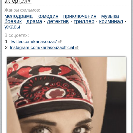
актер
(19)▼
Жанры фильмов:
мелодрама
·
комедия
·
приключения
·
музыка
·
боевик
·
драма
·
детектив
·
триллер
·
криминал
·
ужасы
В соцсетях:
Twitter.com/karlasouza7
Instagram.com/karlasouzaofficial