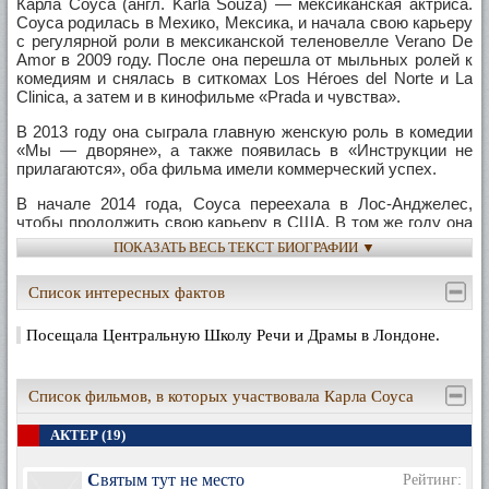
Карла Соуса (англ. Karla Souza) — мексиканская актриса.
Соуса родилась в Мехико, Мексика, и начала свою карьеру
с регулярной роли в мексиканской теленовелле Verano De
Amor в 2009 году. После она перешла от мыльных ролей к
комедиям и снялась в ситкомах Los Héroes del Norte и La
Clinica, а затем и в кинофильме «Prada и чувства».
В 2013 году она сыграла главную женскую роль в комедии
«Мы — дворяне», а также появилась в «Инструкции не
прилагаются», оба фильма имели коммерческий успех.
В начале 2014 года, Соуса переехала в Лос-Анджелес,
чтобы продолжить свою карьеру в США. В том же году она
получила одну из основных ролей в сериале производства
ПОКАЗАТЬ ВЕСЬ ТЕКСТ БИОГРАФИИ ▼
Шонды Раймс «Как избежать наказания за убийство» на
ABC.
Список интересных фактов
Посещала Центральную Школу Речи и Драмы в Лондоне.
Список фильмов, в которых участвовала Карла Соуса
АКТЕР (19)
Святым тут не место
Рейтинг: