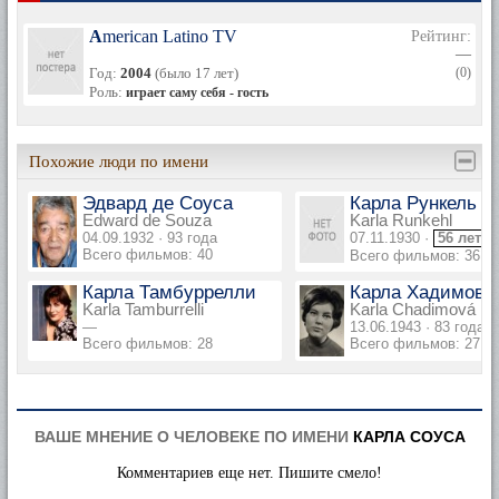
American Latino TV
Рейтинг:
—
Год:
2004
(было 17 лет)
(0)
Роль:
играет саму себя - гость
Похожие люди по имени
Эдвард де Соуса
Карла Рункель
Edward de Souza
Karla Runkehl
04.09.1932 · 93 года
07.11.1930 ·
56 лет
Всего фильмов: 40
Всего фильмов: 36
Карла Тамбуррелли
Карла Хадимова
Karla Tamburrelli
Karla Chadimová
—
13.06.1943 · 83 года
Всего фильмов: 28
Всего фильмов: 27
ВАШЕ МНЕНИЕ О ЧЕЛОВЕКЕ ПО ИМЕНИ
КАРЛА СОУСА
Комментариев еще нет. Пишите смело!