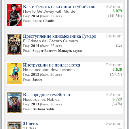
Как избежать наказания за убийство
Рейтинг:
How to Get Away with Murder
8.079
Год:
2014
(было 27 лет)
(141 744)
Роль:
Laurel Castillo
Преступление киномеханика Гумаро
Рейтинг:
El Crimen del Cácaro Gumaro
—
Год:
2014
(было 27 лет)
(12)
Роль:
Supper Burrows Manager, слухи
Инструкции не прилагаются
Рейтинг:
No se aceptan devoluciones
7.620
Год:
2013
(было 26 лет)
(22 022)
Роль:
Jackie
Благородное семейство
Рейтинг:
Nosotros los Nobles
6.729
Год:
2013
(было 26 лет)
(3 476)
Роль:
Bárbara Noble
31 день
Рейтинг:
31 días
—