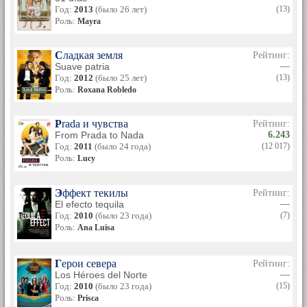
Год:
2013
(было 26 лет)
(13)
Роль:
Mayra
Сладкая земля
Рейтинг:
Suave patria
—
Год:
2012
(было 25 лет)
(13)
Роль:
Roxana Robledo
Prada и чувства
Рейтинг:
From Prada to Nada
6.243
Год:
2011
(было 24 года)
(12 017)
Роль:
Lucy
Эффект текилы
Рейтинг:
El efecto tequila
—
Год:
2010
(было 23 года)
(7)
Роль:
Ana Luisa
Герои севера
Рейтинг:
Los Héroes del Norte
—
Год:
2010
(было 23 года)
(15)
Роль:
Prisca