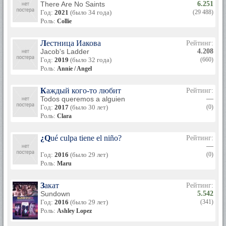
There Are No Saints
6.251
Год:
2021
(было 34 года)
(29 488)
Роль:
Collie
Лестница Иакова
Рейтинг:
Jacob's Ladder
4.208
Год:
2019
(было 32 года)
(660)
Роль:
Annie / Angel
Каждый кого-то любит
Рейтинг:
Todos queremos a alguien
—
Год:
2017
(было 30 лет)
(0)
Роль:
Clara
¿Qué culpa tiene el niño?
Рейтинг:
—
Год:
2016
(было 29 лет)
(0)
Роль:
Maru
Закат
Рейтинг:
Sundown
5.542
Год:
2016
(было 29 лет)
(341)
Роль:
Ashley Lopez