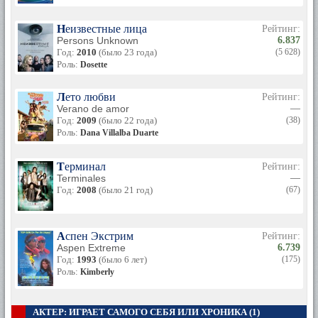
Неизвестные лица
Рейтинг:
Persons Unknown
6.837
Год:
2010
(было 23 года)
(5 628)
Роль:
Dosette
Лето любви
Рейтинг:
Verano de amor
—
Год:
2009
(было 22 года)
(38)
Роль:
Dana Villalba Duarte
Терминал
Рейтинг:
Terminales
—
Год:
2008
(было 21 год)
(67)
Аспен Экстрим
Рейтинг:
Aspen Extreme
6.739
Год:
1993
(было 6 лет)
(175)
Роль:
Kimberly
АКТЕР: ИГРАЕТ САМОГО СЕБЯ ИЛИ ХРОНИКА (1)