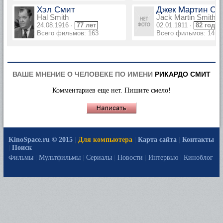
Хэл Смит
Джек Мартин См
Hal Smith
Jack Martin Smith
24.08.1916 ·
77 лет
02.01.1911 ·
82 года
Всего фильмов: 163
Всего фильмов: 146
ВАШЕ МНЕНИЕ О ЧЕЛОВЕКЕ ПО ИМЕНИ
РИКАРДО СМИТ
Комментариев еще нет. Пишите смело!
KinoSpace.ru © 2015
|
Для компьютера
|
Карта сайта
|
Контакты
|
Поиск
Фильмы
|
Мультфильмы
|
Сериалы
|
Новости
|
Интервью
|
Киноблог