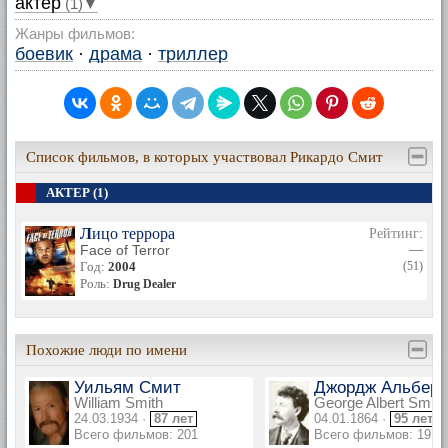
актер
(1)▼
Жанры фильмов:
боевик
·
драма
·
триллер
Список фильмов, в которых участвовал Рикардо Смит
АКТЕР (1)
Лицо террора
Рейтинг:
Face of Terror
—
Год:
2004
(51)
Роль:
Drug Dealer
Похожие люди по имени
Уильям Смит
Джордж Альберт
William Smith
George Albert Smith
24.03.1934 ·
87 лет
04.01.1864 ·
95 лет
Всего фильмов: 201
Всего фильмов: 197