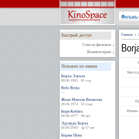
Фильмы
Главная
Быстрый доступ
Borj
Список фильмов
Комментарии
Похожие по имени
Место 
Борха Эльхеа
00.00.1965 · 61 год
Belo Borja
—
Жоан Манэль Виласека
Пр
18.04.1974 · 52 года
Боря Кобяга
Жанры 
00.00.1977 · 49 лет
Эдуардо Борха
00.00.1943 ·
57 лет
Боржа Пена