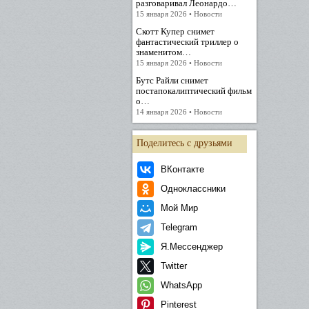
разговаривал Леонардо…
15 января 2026 • Новости
Скотт Купер снимет
фантастический триллер о
знаменитом…
15 января 2026 • Новости
Бутс Райли снимет
постапокалиптический фильм
о…
14 января 2026 • Новости
Поделитесь с друзьями
ВКонтакте
Одноклассники
Мой Мир
Telegram
Я.Мессенджер
Twitter
WhatsApp
Pinterest