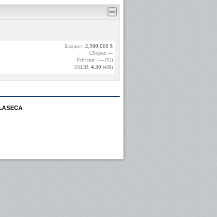
Бюджет:
2,300,000 $
Сборы: —
Рейтинг:
—
(51)
IMDB:
4.30
(498)
ILASECA