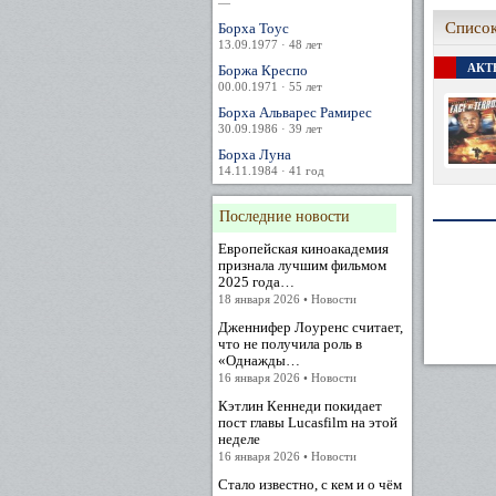
—
Список
Борха Тоус
13.09.1977 · 48 лет
АКТЕ
Боржа Креспо
00.00.1971 · 55 лет
Борха Альварес Рамирес
30.09.1986 · 39 лет
Борха Луна
14.11.1984 · 41 год
Последние новости
Европейская киноакадемия
признала лучшим фильмом
2025 года…
18 января 2026 • Новости
Дженнифер Лоуренс считает,
что не получила роль в
«Однажды…
16 января 2026 • Новости
Кэтлин Кеннеди покидает
пост главы Lucasfilm на этой
неделе
16 января 2026 • Новости
Стало известно, с кем и о чём