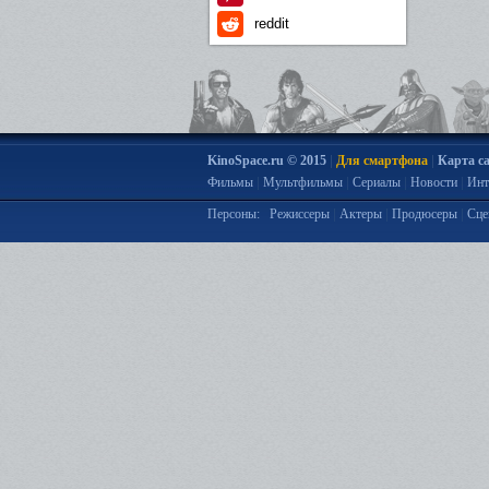
reddit
|
|
KinoSpace.ru © 2015
Для смартфона
Карта с
|
|
|
|
Фильмы
Мультфильмы
Сериалы
Новости
Инт
|
|
|
Персоны:
Режиссеры
Актеры
Продюсеры
Сце