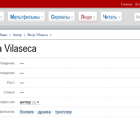
Главная
Доб
Мультфильмы
Сериалы
Люди
Читать
Люди
Актер
Borja Vilaseca
a Vilaseca
—
Рождение:
—
рождения:
—
Рост:
—
Семья:
актер
офессия:
(1)▼
боевик
·
драма
·
триллер
фильмов: