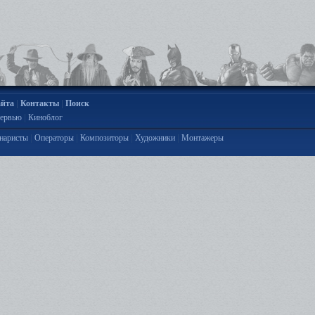
|
|
айта
Контакты
Поиск
|
ервью
Киноблог
|
|
|
|
наристы
Операторы
Композиторы
Художники
Монтажеры