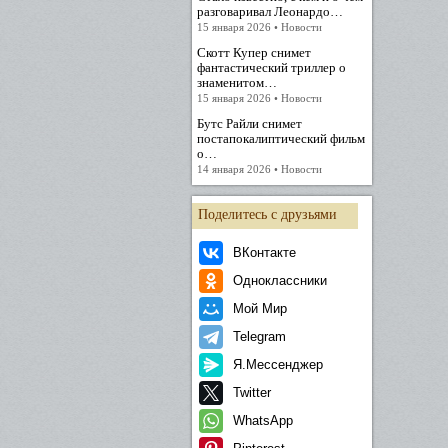
разговаривал Леонардо…
15 января 2026 • Новости
Скотт Купер снимет
фантастический триллер о
знаменитом…
15 января 2026 • Новости
Бутс Райли снимет
постапокалиптический фильм
о…
14 января 2026 • Новости
Поделитесь с друзьями
ВКонтакте
Одноклассники
Мой Мир
Telegram
Я.Мессенджер
Twitter
WhatsApp