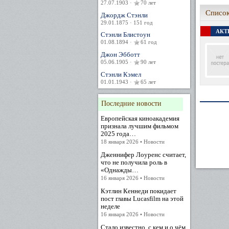
27.07.1903 ·
70 лет
Список
Джордж Стэнли
29.01.1875 · 151 год
АКТЕ
Стэнли Блистоун
01.08.1894 ·
61 год
Джон Эбботт
05.06.1905 ·
90 лет
Стэнли Кэмел
01.01.1943 ·
65 лет
Последние новости
Европейская киноакадемия
признала лучшим фильмом
2025 года…
18 января 2026 • Новости
Дженнифер Лоуренс считает,
что не получила роль в
«Однажды…
16 января 2026 • Новости
Кэтлин Кеннеди покидает
пост главы Lucasfilm на этой
неделе
16 января 2026 • Новости
Стало известно, с кем и о чём