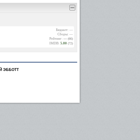
Бюджет: —
Сборы: —
Рейтинг:
—
(66)
IMDB:
5.80
(72)
Й ЭББОТТ