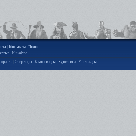
|
|
айта
Контакты
Поиск
|
ервью
Киноблог
|
|
|
|
наристы
Операторы
Композиторы
Художники
Монтажеры