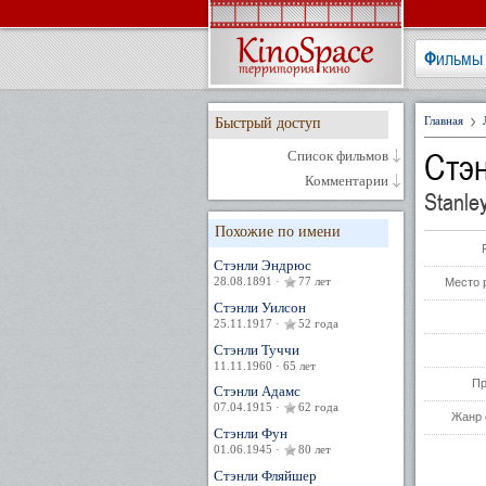
Фильмы
Главная
Быстрый доступ
Стэ
Список фильмов
Комментарии
Stanle
Похожие по имени
Стэнли Эндрюс
28.08.1891 ·
77 лет
Место 
Стэнли Уилсон
25.11.1917 ·
52 года
Стэнли Туччи
11.11.1960 · 65 лет
Пр
Стэнли Адамс
07.04.1915 ·
62 года
Жанр 
Стэнли Фун
01.06.1945 ·
80 лет
Стэнли Фляйшер