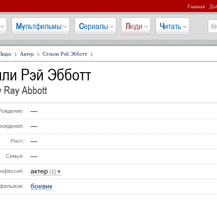
Главная
Доб
Мультфильмы
Сериалы
Люди
Читать
Люди
Актер
Стэнли Рэй Эбботт
нли Рэй Эбботт
y Ray Abbott
—
Рождение:
—
рождения:
—
Рост:
—
Семья:
актер
офессия:
(1)▼
боевик
фильмов: