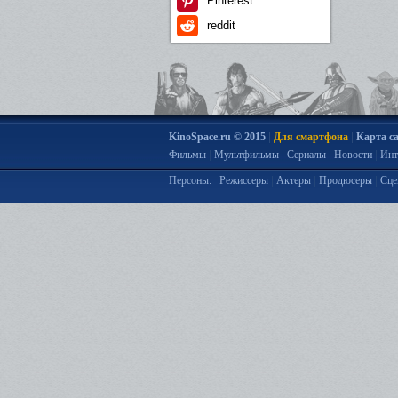
Pinterest
reddit
|
|
KinoSpace.ru © 2015
Для смартфона
Карта с
|
|
|
|
Фильмы
Мультфильмы
Сериалы
Новости
Инт
|
|
|
Персоны:
Режиссеры
Актеры
Продюсеры
Сце