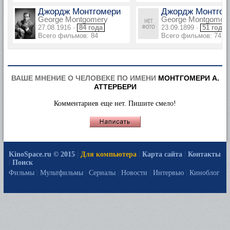
Джордж Монтгомери
Джордж Монтгом
George Montgomery
George Montgomer
27.08.1916 ·
84 года
23.09.1899 ·
51 год
Всего фильмов: 84
Всего фильмов: 74
ВАШЕ МНЕНИЕ О ЧЕЛОВЕКЕ ПО ИМЕНИ
МОНТГОМЕРИ А.
АТТЕРБЕРИ
Комментариев еще нет. Пишите смело!
KinoSpace.ru © 2015
|
Для компьютера
|
Карта сайта
|
Контакты
|
Поиск
Фильмы
|
Мультфильмы
|
Сериалы
|
Новости
|
Интервью
|
Киноблог