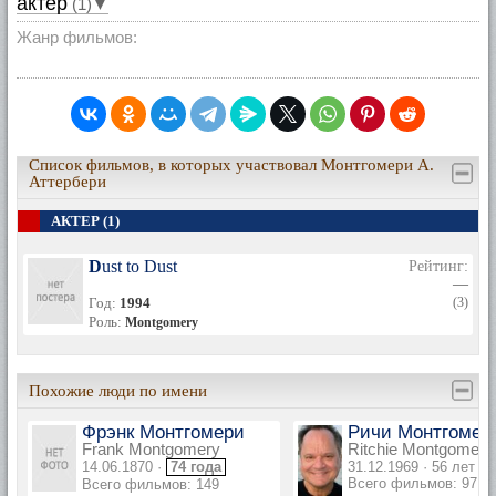
актер
(1)▼
Жанр фильмов:
Список фильмов, в которых участвовал Монтгомери А.
Аттербери
АКТЕР (1)
Dust to Dust
Рейтинг:
—
Год:
1994
(3)
Роль:
Montgomery
Похожие люди по имени
Фрэнк Монтгомери
Ричи Монтгомер
Frank Montgomery
Ritchie Montgomery
14.06.1870 ·
74 года
31.12.1969 · 56 лет
Всего фильмов: 97
Всего фильмов: 149