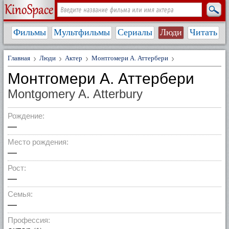
Фильмы
Мультфильмы
Сериалы
Люди
Читать
Главная
Люди
Актер
Монтгомери А. Аттербери
Монтгомери А. Аттербери
Montgomery A. Atterbury
Рождение:
—
Место рождения:
—
Рост:
—
Семья:
—
Профессия: