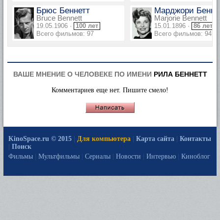
Брюс Беннетт
Марджори Бенне
Bruce Bennett
Marjorie Bennett
19.05.1906 ·
100 лет
15.01.1896 ·
86 лет
Всего фильмов: 97
Всего фильмов: 94
ВАШЕ МНЕНИЕ О ЧЕЛОВЕКЕ ПО ИМЕНИ
РИЛА БЕННЕТТ
Комментариев еще нет. Пишите смело!
KinoSpace.ru © 2015
|
Для компьютера
|
Карта сайта
|
Контакты
|
Поиск
Фильмы
|
Мультфильмы
|
Сериалы
|
Новости
|
Интервью
|
Киноблог