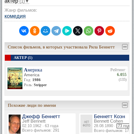
актер
(1)▼
Жанр фильмов:
комедия
Список фильмов, в которых участвовала Рила Беннетт
АКТЕР (1)
Америка
Рейтинг:
America
6.055
Год:
1986
(135)
Роль:
Stripper
Похожие люди по имени
Джефф Беннетт
Беннетт Коэн
Jeff Bennett
Bennett Cohen
02.10.1962 · 63 года
28.08.1890 ·
73 года
Всего фильмов: 291
Всего фильмов: 178