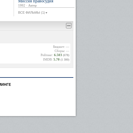
Миссия правосудия
1992 · Актер
ВСЕ ФИЛЬМЫ (1)
▼
Бюджет: —
Сборы: —
Рейтинг:
6.503
(678)
IMDB:
5.70
(1 300)
МИНГЕ