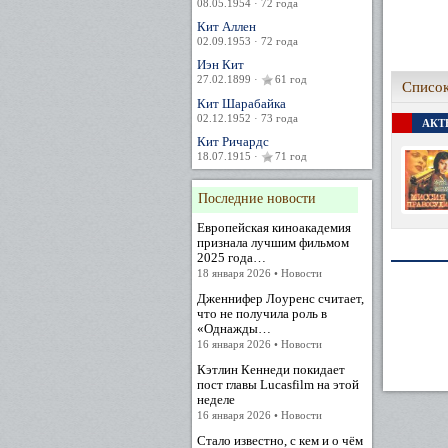
08.05.1954 · 72 года
Кит Аллен
02.09.1953 · 72 года
Иэн Кит
27.02.1899 ·
61 год
Список
Кит Шарабайка
02.12.1952 · 73 года
АКТЕ
Кит Ричардс
18.07.1915 ·
71 год
Последние новости
Европейская киноакадемия
признала лучшим фильмом
2025 года…
18 января 2026 • Новости
Дженнифер Лоуренс считает,
что не получила роль в
«Однажды…
16 января 2026 • Новости
Кэтлин Кеннеди покидает
пост главы Lucasfilm на этой
неделе
16 января 2026 • Новости
Стало известно, с кем и о чём