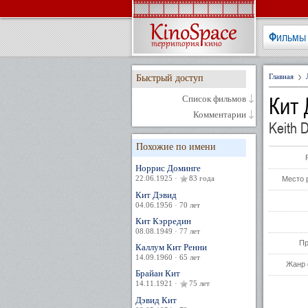
Фильмы
Главная
Быстрый доступ
Кит
Список фильмов
Комментарии
Keith 
Похожие по имени
Норрис Доминге
22.06.1925 ·
83 года
Место 
Кит Дэвид
04.06.1956 · 70 лет
Кит Кэрредин
08.08.1949 · 77 лет
Пр
Каллум Кит Ренни
14.09.1960 · 65 лет
Жанр 
Брайан Кит
14.11.1921 ·
75 лет
Дэвид Кит