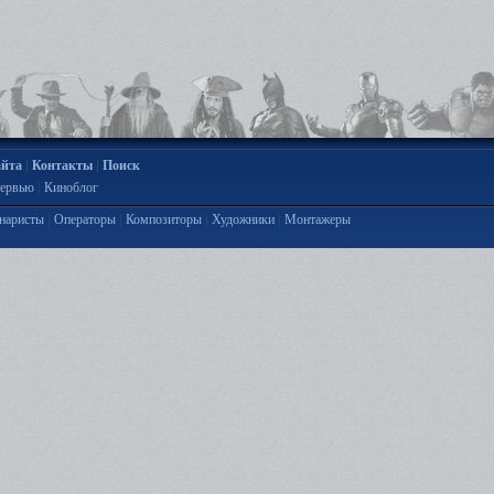
|
|
айта
Контакты
Поиск
|
ервью
Киноблог
|
|
|
|
наристы
Операторы
Композиторы
Художники
Монтажеры