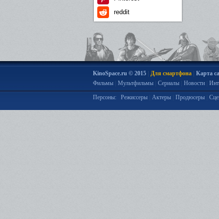
reddit
|
|
KinoSpace.ru © 2015
Для смартфона
Карта с
|
|
|
|
Фильмы
Мультфильмы
Сериалы
Новости
Инт
|
|
|
Персоны:
Режиссеры
Актеры
Продюсеры
Сце