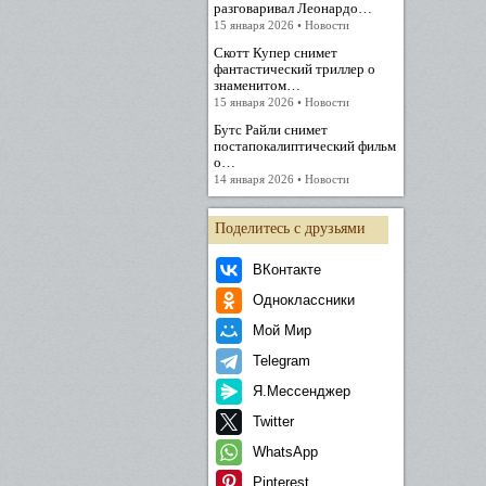
разговаривал Леонардо…
15 января 2026 • Новости
Скотт Купер снимет
фантастический триллер о
знаменитом…
15 января 2026 • Новости
Бутс Райли снимет
постапокалиптический фильм
о…
14 января 2026 • Новости
Поделитесь с друзьями
ВКонтакте
Одноклассники
Мой Мир
Telegram
Я.Мессенджер
Twitter
WhatsApp
Pinterest