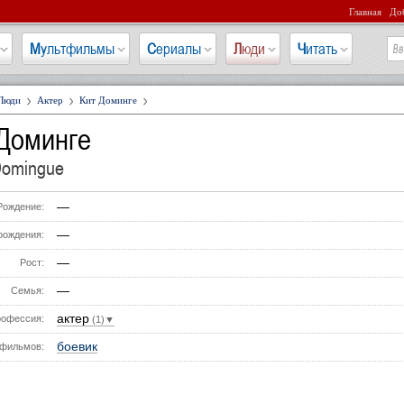
Главная
Доб
Мультфильмы
Сериалы
Люди
Читать
Люди
Актер
Кит Доминге
 Доминге
Domingue
—
Рождение:
—
рождения:
—
Рост:
—
Семья:
актер
офессия:
(1)▼
боевик
фильмов: