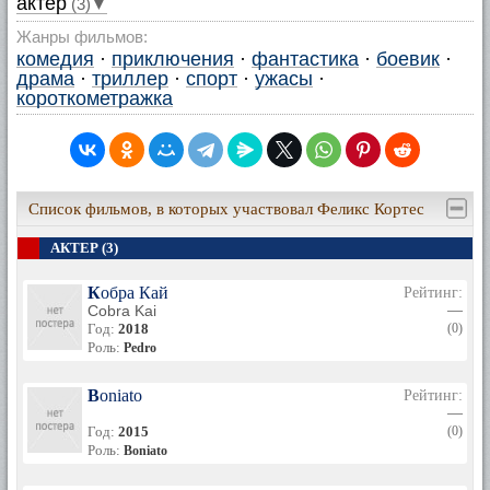
актер
(3)▼
Жанры фильмов:
комедия
·
приключения
·
фантастика
·
боевик
·
драма
·
триллер
·
спорт
·
ужасы
·
короткометражка
Список фильмов, в которых участвовал Феликс Кортес
АКТЕР (3)
Кобра Кай
Рейтинг:
Cobra Kai
—
Год:
2018
(0)
Роль:
Pedro
Boniato
Рейтинг:
—
Год:
2015
(0)
Роль:
Boniato