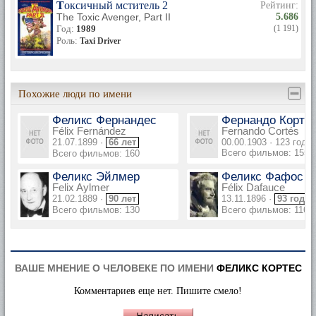
Токсичный мститель 2
Рейтинг:
The Toxic Avenger, Part II
5.686
Год:
1989
(1 191)
Роль:
Taxi Driver
Похожие люди по имени
Феликс Фернандес
Фернандо Корте
Félix Fernández
Fernando Cortés
21.07.1899 ·
66 лет
00.00.1903 · 123 года
Всего фильмов: 155
Всего фильмов: 160
Феликс Эйлмер
Феликс Фафос
Felix Aylmer
Félix Dafauce
21.02.1889 ·
90 лет
13.11.1896 ·
93 года
Всего фильмов: 130
Всего фильмов: 116
ВАШЕ МНЕНИЕ О ЧЕЛОВЕКЕ ПО ИМЕНИ
ФЕЛИКС КОРТЕС
Комментариев еще нет. Пишите смело!