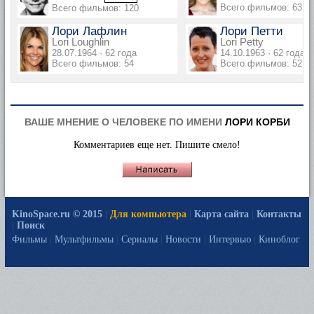
Всего фильмов: 63
Всего фильмов: 120
Лори Лафлин
Лори Петти
Lori Loughlin
Lori Petty
28.07.1964 · 62 года
14.10.1963 · 62 года
Всего фильмов: 54
Всего фильмов: 52
ВАШЕ МНЕНИЕ О ЧЕЛОВЕКЕ ПО ИМЕНИ
ЛОРИ КОРБИ
Комментариев еще нет. Пишите смело!
KinoSpace.ru © 2015
|
Для компьютера
|
Карта сайта
|
Контакты
|
Поиск
Фильмы
|
Мультфильмы
|
Сериалы
|
Новости
|
Интервью
|
Киноблог