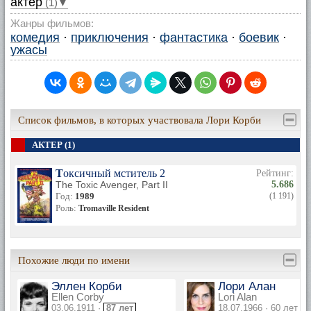
актер
(1)▼
Жанры фильмов:
комедия
·
приключения
·
фантастика
·
боевик
·
ужасы
Список фильмов, в которых участвовала Лори Корби
АКТЕР (1)
Токсичный мститель 2
Рейтинг:
The Toxic Avenger, Part II
5.686
Год:
1989
(1 191)
Роль:
Tromaville Resident
Похожие люди по имени
Эллен Корби
Лори Алан
Ellen Corby
Lori Alan
03.06.1911 ·
87 лет
18.07.1966 · 60 лет