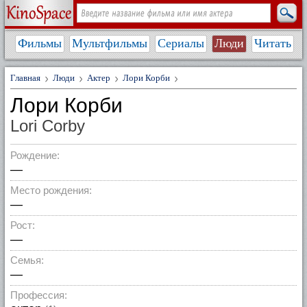
Фильмы
Мультфильмы
Сериалы
Люди
Читать
Главная
Люди
Актер
Лори Корби
Лори Корби
Lori Corby
Рождение:
—
Место рождения:
—
Рост:
—
Семья:
—
Профессия: