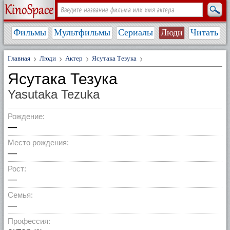
Фильмы
Мультфильмы
Сериалы
Люди
Читать
Главная
Люди
Актер
Ясутака Тезука
Ясутака Тезука
Yasutaka Tezuka
Рождение:
—
Место рождения:
—
Рост:
—
Семья:
—
Профессия: