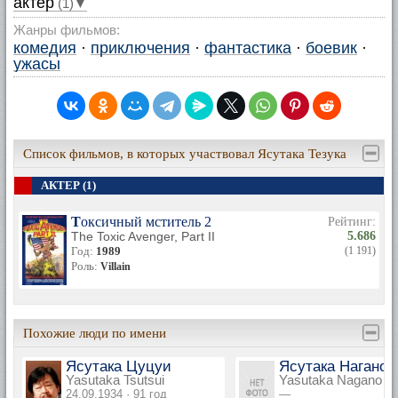
актер
(1)▼
Жанры фильмов:
комедия
·
приключения
·
фантастика
·
боевик
·
ужасы
Список фильмов, в которых участвовал Ясутака Тезука
АКТЕР (1)
Токсичный мститель 2
Рейтинг:
The Toxic Avenger, Part II
5.686
Год:
1989
(1 191)
Роль:
Villain
Похожие люди по имени
Ясутака Цуцуи
Ясутака Нагано
Yasutaka Tsutsui
Yasutaka Nagano
24.09.1934 · 91 год
—