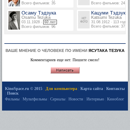
Всего фильмов: 35
Всего фильмов: 24
Осаму Тэдзука
Кацуми Тэдзука
Osamu Tezuka
Katsumi Tezuka
03.11.1928 ·
60 лет
31.08.1912 · 113 года
Всего фильмов: 37
Всего фильмов: 96
ВАШЕ МНЕНИЕ О ЧЕЛОВЕКЕ ПО ИМЕНИ
ЯСУТАКА ТЕЗУКА
Комментариев еще нет. Пишите смело!
KinoSpace.ru © 2015
|
Для компьютера
|
Карта сайта
|
Контакты
|
Поиск
Фильмы
|
Мультфильмы
|
Сериалы
|
Новости
|
Интервью
|
Киноблог