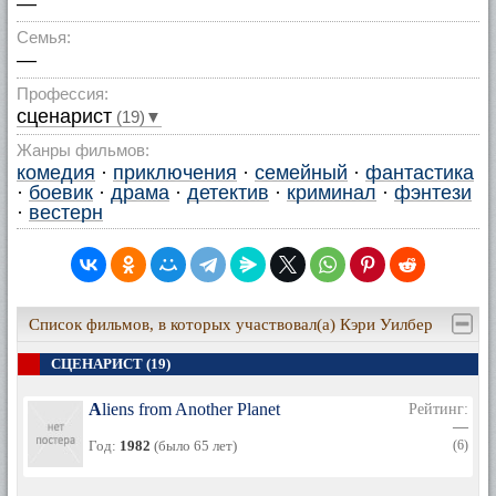
—
Семья:
—
Профессия:
сценарист
(19)▼
Жанры фильмов:
комедия
·
приключения
·
семейный
·
фантастика
·
боевик
·
драма
·
детектив
·
криминал
·
фэнтези
·
вестерн
Список фильмов, в которых участвовал(а) Кэри Уилбер
СЦЕНАРИСТ (19)
Aliens from Another Planet
Рейтинг:
—
Год:
1982
(было 65 лет)
(6)