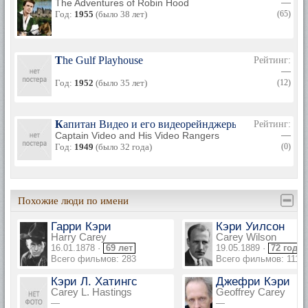
The Adventures of Robin Hood
—
Год:
1955
(было 38 лет)
(65)
The Gulf Playhouse
Рейтинг:
—
Год:
1952
(было 35 лет)
(12)
Капитан Видео и его видеорейнджеры
Рейтинг:
Captain Video and His Video Rangers
—
Год:
1949
(было 32 года)
(0)
Похожие люди по имени
Гарри Кэри
Кэри Уилсон
Harry Carey
Carey Wilson
16.01.1878 ·
69 лет
19.05.1889 ·
72 года
Всего фильмов: 283
Всего фильмов: 111
Кэри Л. Хатингс
Джефри Кэри
Carey L. Hastings
Geoffrey Carey
—
—