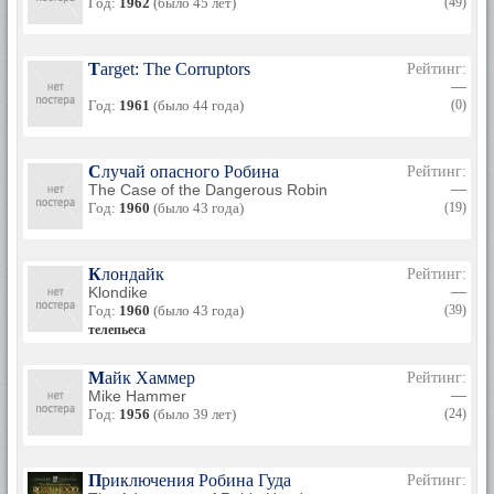
Год:
1962
(было 45 лет)
(49)
Target: The Corruptors
Рейтинг:
—
Год:
1961
(было 44 года)
(0)
Случай опасного Робина
Рейтинг:
The Case of the Dangerous Robin
—
Год:
1960
(было 43 года)
(19)
Клондайк
Рейтинг:
Klondike
—
Год:
1960
(было 43 года)
(39)
телепьеса
Майк Хаммер
Рейтинг:
Mike Hammer
—
Год:
1956
(было 39 лет)
(24)
Приключения Робина Гуда
Рейтинг: