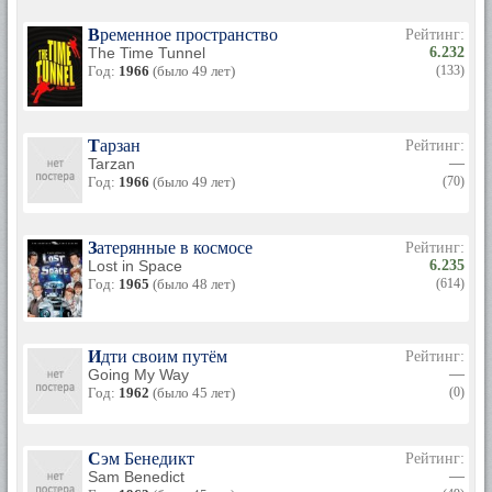
Временное пространство
Рейтинг:
The Time Tunnel
6.232
Год:
1966
(было 49 лет)
(133)
Тарзан
Рейтинг:
Tarzan
—
Год:
1966
(было 49 лет)
(70)
Затерянные в космосе
Рейтинг:
Lost in Space
6.235
Год:
1965
(было 48 лет)
(614)
Идти своим путём
Рейтинг:
Going My Way
—
Год:
1962
(было 45 лет)
(0)
Сэм Бенедикт
Рейтинг:
Sam Benedict
—