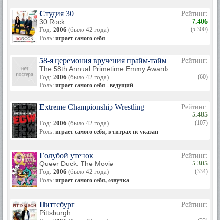
Студия 30
Рейтинг:
30 Rock
7.406
Год:
2006
(было 42 года)
(5 300)
Роль:
играет самого себя
58-я церемония вручения прайм-тайм премии «Эмми
Рейтинг:
The 58th Annual Primetime Emmy Awards
—
Год:
2006
(было 42 года)
(60)
Роль:
играет самого себя - ведущий
Extreme Championship Wrestling
Рейтинг:
5.485
Год:
2006
(было 42 года)
(107)
Роль:
играет самого себя, в титрах не указан
Голубой утенок
Рейтинг:
Queer Duck: The Movie
5.305
Год:
2006
(было 42 года)
(334)
Роль:
играет самого себя, озвучка
Питтсбург
Рейтинг:
Pittsburgh
—