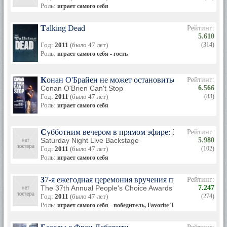
Роль:
играет самого себя
Talking Dead
Рейтинг:
5.610
Год:
2011
(было 47 лет)
(314)
Роль:
играет самого себя - гость
Конан О'Брайен не может остановиться
Рейтинг:
Conan O'Brien Can't Stop
6.566
Год:
2011
(было 47 лет)
(83)
Роль:
играет самого себя
Субботним вечером в прямом эфире: За кулисами
Рейтинг:
Saturday Night Live Backstage
5.980
Год:
2011
(было 47 лет)
(102)
Роль:
играет самого себя
37-я ежегодная церемония вручения премии People's
Рейтинг:
The 37th Annual People's Choice Awards
7.247
Год:
2011
(было 47 лет)
(274)
Роль:
играет самого себя - победитель, Favorite Talk Show Host