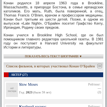
Конан родился 18 апреля 1963 года в Brookline,
Massachusetts, в пригороде Бостона, в семье ирландских
католиков. Его мать, Ruth, была поверенной, а отец,
Thomas Francis O'Brien, врачом и профессором медицины.
Конан был третьим из шести детей. Позже, в одном из
выпусков «Late Night», О’Брайен посетит Графство Kerry,
Ирландия, Родину своих предков.
Конан учился в Brookline High School, где он был
помощником главного редактора школьной газеты. В 1981
году он поступает в Harvard University на факультет
Истории и литературы.
После успешного окончания Университета в 1985 году
ПОКАЗАТЬ ВЕСЬ ТЕКСТ БИОГРАФИИ ▼
Конан едет в Лос-Анджелес. На протяжении двух лет он
работает в «Not Necessarily the News». В январе 1988 года
Список фильмов, в которых участвовал Конан О’Брайен
исполнительный продюсер «Saturday Night Live», Lorne
Michaels, приглаш ает О’Брайен к сотрудничеству в
АКТЕР (27)
качестве автора проекта. За три года работы на «SNL»
Конан пишет такие скетчи, как «Mr. Short-Term Memory» и
«The Girl Watchers». Он также был соавтором скетча «Nude
Slow Moses
Рейтинг:
Beach» (с Robert Smigel). О’Брайен с несколькими
—
коллегами (авторами на «SNL») пробует себя в комедийном
Год:
2023
(было 59 лет)
(2)
жанре на шоу «Happy Happy Good Show» в Чикаго. В 1989
году Конан и его коллега по «SNL» получат «Эмми» за
«Outstanding Writing in a Comedy or Variety Series»
Крайний космос
Рейтинг: