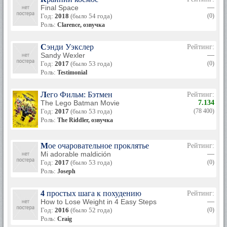
(«Выдающееся Комедийное Письмо»). О’Брайен, как и
Final Space
—
многие авторы «SNL», появляется в кадре, исполняя
Год:
2018
(было 54 года)
(0)
незначительную роль швейцара в скетче Тома Хэнкса.
Роль:
Clarence, озвучка
С 1991 по 1993 год Конан О’Брайен был автором и
продюсером «The Simpsons».
Сэнди Уэкслер
Рейтинг:
Sandy Wexler
—
В 1993 году Конан стал ведущим «Late Night». Первые два-
Год:
2017
(было 53 года)
(0)
три года его ра боты получили неблагоприятные
Роль:
Testimonial
критические отзывы. Говорили, что он был чересчур
эмоционален. Позже Конан «исправился», у него стали
появляться поклонники, фанаты.
Лего Фильм: Бэтмен
Рейтинг:
The Lego Batman Movie
7.134
В 1996 году он с другими авторами был номинирован на
Год:
2017
(было 53 года)
(78 400)
«Эмми» как «Best Writing in a Comedy or Variety Series»
Роль:
The Riddler, озвучка
(«Лучший Комический Писатель»).
В 2001 О’Брайен создает свою телевизионную компанию
Мое очаровательное проклятье
Рейтинг:
«Conaco».
Mi adorable maldición
—
Год:
2017
(было 53 года)
(0)
После встречи с финским актером Lauri Nurkse в октябре
Роль:
Joseph
2005 года оказалось, что Брайен очень популярен в
Финляндии. Он появился в нескольких местных шоу.
4 простых шага к похудению
Рейтинг:
Конен Брайен вместе с Jim Gaffigan работали над шоу «Pale
How to Lose Weight in 4 Easy Steps
—
Force», в котором комики Jim Gaffigan и О’Брайен –
Год:
2016
(было 52 года)
(0)
супергерои, которые борются с преступностью.
Роль:
Craig