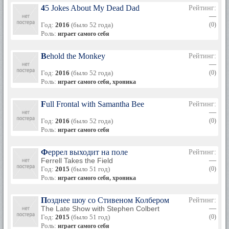
45 Jokes About My Dead Dad
Рейтинг:
—
Год:
2016
(было 52 года)
(0)
Роль:
играет самого себя
Behold the Monkey
Рейтинг:
—
Год:
2016
(было 52 года)
(0)
Роль:
играет самого себя, хроника
Full Frontal with Samantha Bee
Рейтинг:
—
Год:
2016
(было 52 года)
(0)
Роль:
играет самого себя
Феррел выходит на поле
Рейтинг:
Ferrell Takes the Field
—
Год:
2015
(было 51 год)
(0)
Роль:
играет самого себя, хроника
Позднее шоу со Стивеном Колбером
Рейтинг:
The Late Show with Stephen Colbert
—
Год:
2015
(было 51 год)
(0)
Роль:
играет самого себя