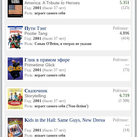
America: A Tribute to Heroes
5.351
Год:
2001
(было 37 лет)
(125)
Роль:
играет самого себя
Пути Тэнг
Рейтинг:
Pootie Tang
4.896
Год:
2001
(было 37 лет)
(414)
Роль:
Conan O'Brien, в титрах не указан
Глик в прямом эфире
Рейтинг:
Primetime Glick
—
Год:
2001
(было 37 лет)
(73)
Роль:
играет самого себя
Сказочник
Рейтинг:
Storytelling
6.719
Год:
2001
(было 37 лет)
(1 508)
Роль:
играет самого себя ('Non-fiction')
Kids in the Hall: Same Guys, New Dresses
Рейтинг:
—
Год:
2001
(было 37 лет)
(14)
Роль:
играет самого себя