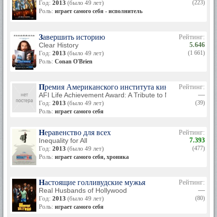
Год:
2013
(было 49 лет)
(223)
Роль:
играет самого себя - исполнитель
Завершить историю
Рейтинг:
Clear History
5.646
Год:
2013
(было 49 лет)
(1 661)
Роль:
Conan O'Brien
Премия Американского института кино за прижизн
Рейтинг:
AFI Life Achievement Award: A Tribute to Mel Brooks
—
Год:
2013
(было 49 лет)
(39)
Роль:
играет самого себя
Неравенство для всех
Рейтинг:
Inequality for All
7.393
Год:
2013
(было 49 лет)
(477)
Роль:
играет самого себя, хроника
Настоящие голливудские мужья
Рейтинг:
Real Husbands of Hollywood
—
Год:
2013
(было 49 лет)
(80)
Роль:
играет самого себя