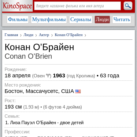
Фильмы
Мультфильмы
Сериалы
Люди
Читать
Главная
Люди
Актер
Конан О’Брайен
Конан О’Брайен
Conan O'Brien
Рождение:
18 апреля
1963
• 63 года
(Овен
♈
)
(год Кролика)
Место рождения:
Бостон, Массачусетс, США
Рост:
193 см
(1.93 м) • (6 футов 4 дюйма)
Семья:
Лиза Пауэл О’Брайен - двое детей
Профессии: