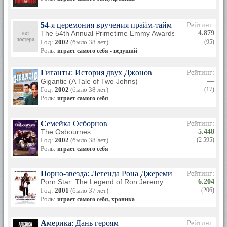
54-я церемония вручения прайм-тайм премии «Эмми
Рейтинг:
The 54th Annual Primetime Emmy Awards
4.879
Год:
2002
(было 38 лет)
(95)
Роль:
играет самого себя - ведущий
Гиганты: История двух Джонов
Рейтинг:
Gigantic (A Tale of Two Johns)
—
Год:
2002
(было 38 лет)
(17)
Роль:
играет самого себя
Семейка Осборнов
Рейтинг:
The Osbournes
5.448
Год:
2002
(было 38 лет)
(2 595)
Роль:
играет самого себя
Порно-звезда: Легенда Рона Джереми
Рейтинг:
Porn Star: The Legend of Ron Jeremy
6.204
Год:
2001
(было 37 лет)
(206)
Роль:
играет самого себя, хроника
Америка: Дань героям
Рейтинг: