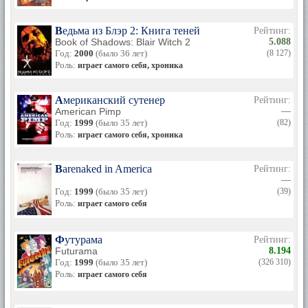
Ведьма из Блэр 2: Книга теней
Рейтинг:
Book of Shadows: Blair Witch 2
5.088
Год:
2000
(было 36 лет)
(8 127)
Роль:
играет самого себя, хроника
Американский сутенер
Рейтинг:
American Pimp
—
Год:
1999
(было 35 лет)
(82)
Роль:
играет самого себя, хроника
Barenaked in America
Рейтинг:
—
Год:
1999
(было 35 лет)
(39)
Роль:
играет самого себя
Футурама
Рейтинг:
Futurama
8.194
Год:
1999
(было 35 лет)
(326 310)
Роль:
играет самого себя