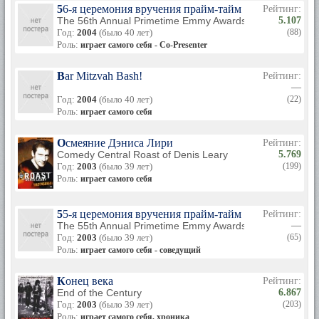
56-я церемония вручения прайм-тайм премии «Эмми
Рейтинг:
The 56th Annual Primetime Emmy Awards
5.107
Год:
2004
(было 40 лет)
(88)
Роль:
играет самого себя - Co-Presenter
Bar Mitzvah Bash!
Рейтинг:
—
Год:
2004
(было 40 лет)
(22)
Роль:
играет самого себя
Осмеяние Дэниса Лири
Рейтинг:
Comedy Central Roast of Denis Leary
5.769
Год:
2003
(было 39 лет)
(199)
Роль:
играет самого себя
55-я церемония вручения прайм-тайм премии «Эмми
Рейтинг:
The 55th Annual Primetime Emmy Awards
—
Год:
2003
(было 39 лет)
(65)
Роль:
играет самого себя - соведущий
Конец века
Рейтинг:
End of the Century
6.867
Год:
2003
(было 39 лет)
(203)
Роль:
играет самого себя, хроника