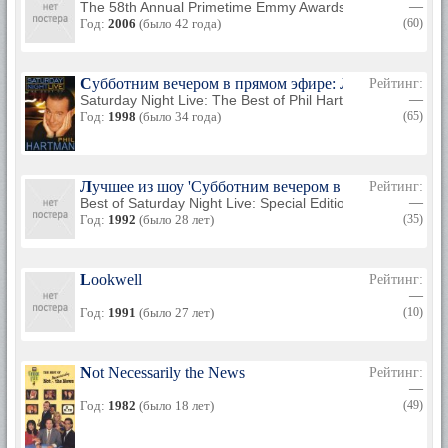
The 58th Annual Primetime Emmy Awards
—
Год:
2006
(было 42 года)
(60)
Субботним вечером в прямом эфире: Лучшее из Фи
Рейтинг:
Saturday Night Live: The Best of Phil Hartman
—
Год:
1998
(было 34 года)
(65)
Лучшее из шоу 'Субботним вечером в прямом эфире
Рейтинг:
Best of Saturday Night Live: Special Edition
—
Год:
1992
(было 28 лет)
(35)
Lookwell
Рейтинг:
—
Год:
1991
(было 27 лет)
(10)
Not Necessarily the News
Рейтинг:
—
Год:
1982
(было 18 лет)
(49)