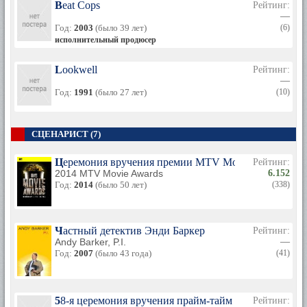
Beat Cops
Рейтинг:
—
Год:
2003
(было 39 лет)
(6)
исполнительный продюсер
Lookwell
Рейтинг:
—
Год:
1991
(было 27 лет)
(10)
СЦЕНАРИСТ (7)
Церемония вручения премии MTV Movie Awards 201
Рейтинг:
2014 MTV Movie Awards
6.152
Год:
2014
(было 50 лет)
(338)
Частный детектив Энди Баркер
Рейтинг:
Andy Barker, P.I.
—
Год:
2007
(было 43 года)
(41)
58-я церемония вручения прайм-тайм премии «Эмми
Рейтинг: