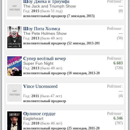
Шоу Джека и Триумфа
Рейтинг:
The Jack and Triumph Show
—
Год:
2015
(было 51 год)
(0)
исполнительный продюсер (7 эпизодов, 2015)
Шоу Пита Холмса
Рейтинг:
The Pete Holmes Show
—
Год:
2013
(было 49 лет)
(56)
исполнительный продюсер (52 эпизода, 2013-2014)
Супер весёлый вечер
Рейтинг:
Super Fun Night
6.603
Год:
2013
(было 49 лет)
(720)
исполнительный продюсер (18 эпизодов, 2013-2014)
Vince Uncensored
Рейтинг:
—
Год:
2011
(было 47 лет)
(4)
исполнительный продюсер
Орлиное сердце
Рейтинг:
Eagleheart
6.346
Год:
2010
(было 46 лет)
(797)
исполнительный продюсер (25 эпизодов, 2011-2013)