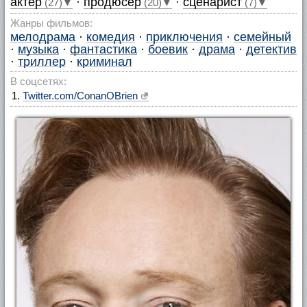
актер
·
продюсер
·
сценарист
(27)▼
(20)▼
(7)▼
Жанры фильмов:
мелодрама
·
комедия
·
приключения
·
семейный
·
музыка
·
фантастика
·
боевик
·
драма
·
детектив
·
триллер
·
криминал
В соцсетях:
Twitter.com/ConanOBrien