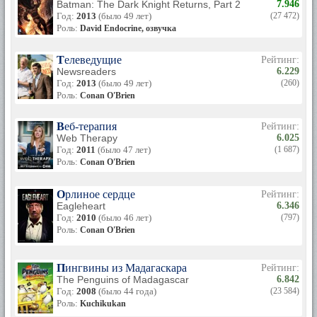
Batman: The Dark Knight Returns, Part 2
7.946
Год:
2013
(было 49 лет)
(27 472)
Роль:
David Endocrine, озвучка
Телеведущие
Рейтинг:
Newsreaders
6.229
Год:
2013
(было 49 лет)
(260)
Роль:
Conan O'Brien
Веб-терапия
Рейтинг:
Web Therapy
6.025
Год:
2011
(было 47 лет)
(1 687)
Роль:
Conan O'Brien
Орлиное сердце
Рейтинг:
Eagleheart
6.346
Год:
2010
(было 46 лет)
(797)
Роль:
Conan O'Brien
Пингвины из Мадагаскара
Рейтинг:
The Penguins of Madagascar
6.842
Год:
2008
(было 44 года)
(23 584)
Роль:
Kuchikukan