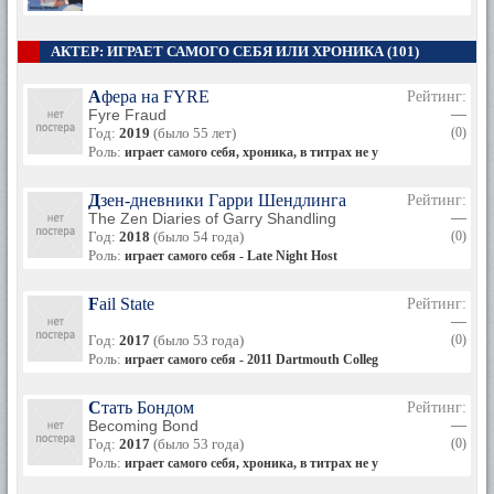
АКТЕР: ИГРАЕТ САМОГО СЕБЯ ИЛИ ХРОНИКА (101)
Афера на FYRE
Рейтинг:
Fyre Fraud
—
Год:
2019
(было 55 лет)
(0)
Роль:
играет самого себя, хроника, в титрах не указан
Дзен-дневники Гарри Шендлинга
Рейтинг:
The Zen Diaries of Garry Shandling
—
Год:
2018
(было 54 года)
(0)
Роль:
играет самого себя - Late Night Host
Fail State
Рейтинг:
—
Год:
2017
(было 53 года)
(0)
Роль:
играет самого себя - 2011 Dartmouth College Commencement S
Стать Бондом
Рейтинг:
Becoming Bond
—
Год:
2017
(было 53 года)
(0)
Роль:
играет самого себя, хроника, в титрах не указан