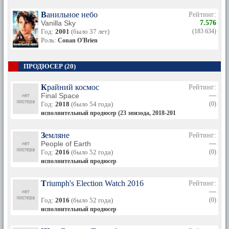
Ванильное небо
Рейтинг:
Vanilla Sky
7.576
Год:
2001
(было 37 лет)
(183 634)
Роль:
Conan O'Brien
ПРОДЮСЕР (20)
Крайний космос
Рейтинг:
Final Space
—
Год:
2018
(было 54 года)
(0)
исполнительный продюсер (23 эпизода, 2018-2019)
Земляне
Рейтинг:
People of Earth
—
Год:
2016
(было 52 года)
(0)
исполнительный продюсер
Triumph's Election Watch 2016
Рейтинг:
—
Год:
2016
(было 52 года)
(0)
исполнительный продюсер