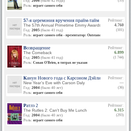
Год:
2006
(было 42 года)
(33)
Роль:
играет самого себя
57-я церемония вручения прайм-тайм премии «Эмми
Рейтинг:
The 57th Annual Primetime Emmy Awards
4.760
Год:
2005
(было 41 год)
(101)
Роль:
играет самого себя - презентатор: Outstanding Lead Actress in
Возвращение
Рейтинг:
The Comeback
6.899
Год:
2005
(было 41 год)
(1 744)
Роль:
Conan O'Brien, в титрах не указан
Канун Нового года с Карсоном Дэйли
Рейтинг:
New Year's Eve with Carson Daly
—
Год:
2004
(было 40 лет)
(36)
Роль:
играет самого себя
Ратлз 2
Рейтинг:
The Rutles 2: Can't Buy Me Lunch
6.315
Год:
2004
(было 40 лет)
(293)
Роль:
играет самого себя