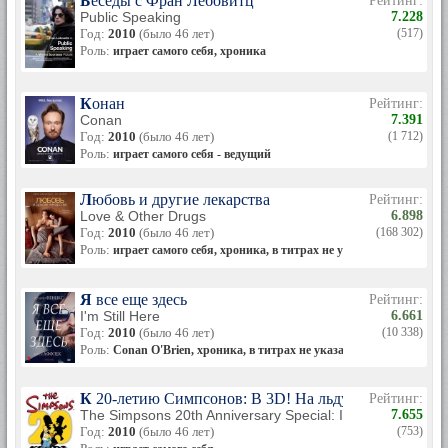
Беседы с Фран Лебовитц
Рейтинг:
Public Speaking
7.228
Год:
2010
(было 46 лет)
(517)
Роль:
играет самого себя, хроника
Конан
Рейтинг:
Conan
7.391
Год:
2010
(было 46 лет)
(1 712)
Роль:
играет самого себя - ведущий
Любовь и другие лекарства
Рейтинг:
Love & Other Drugs
6.898
Год:
2010
(было 46 лет)
(168 302)
Роль:
играет самого себя, хроника, в титрах не указан
Я все еще здесь
Рейтинг:
I'm Still Here
6.661
Год:
2010
(было 46 лет)
(10 338)
Роль:
Conan O'Brien, хроника, в титрах не указан
К 20-летию Симпсонов: В 3D! На льду!
Рейтинг:
The Simpsons 20th Anniversary Special: In 3-D! On Ice!
7.655
Год:
2010
(было 46 лет)
(753)