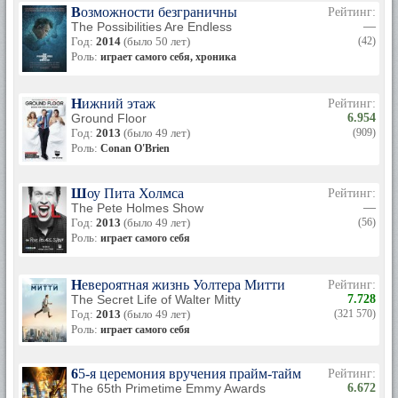
Возможности безграничны
Рейтинг:
The Possibilities Are Endless
—
Год:
2014
(было 50 лет)
(42)
Роль:
играет самого себя, хроника
Нижний этаж
Рейтинг:
Ground Floor
6.954
Год:
2013
(было 49 лет)
(909)
Роль:
Conan O'Brien
Шоу Пита Холмса
Рейтинг:
The Pete Holmes Show
—
Год:
2013
(было 49 лет)
(56)
Роль:
играет самого себя
Невероятная жизнь Уолтера Митти
Рейтинг:
The Secret Life of Walter Mitty
7.728
Год:
2013
(было 49 лет)
(321 570)
Роль:
играет самого себя
65-я церемония вручения прайм-тайм премии «Эмми
Рейтинг:
The 65th Primetime Emmy Awards
6.672