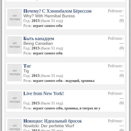
Почему? С Хэннибалом Бёрессом
Рейтинг:
Why? With Hannibal Buress
—
Год:
2015
(было 51 год)
(0)
Роль:
играет самого себя
Быть канадцем
Рейтинг:
Being Canadian
—
Год:
2015
(было 51 год)
(0)
Роль:
играет самого себя
Тиг
Рейтинг:
Tig
—
Год:
2015
(было 51 год)
(0)
Роль:
играет самого себя - ведущий, хроника
Live from New York!
Рейтинг:
—
Год:
2015
(было 51 год)
(0)
Роль:
играет самого себя, хроника, в титрах не указан
Новицки: Идеальный бросок
Рейтинг:
Nowitzki: Der perfekte Wurf
—
Год:
2014
(было 50 лет)
(0)