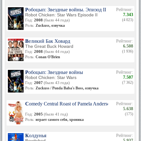
Робоцып: Звездные войны. Эпизод II
Рейтинг:
Robot Chicken: Star Wars Episode II
7.343
Год:
2008
(было 44 года)
(4 023)
Роль:
Zuckuss, озвучка
Великий Бак Ховард
Рейтинг:
The Great Buck Howard
6.508
Год:
2008
(было 44 года)
(1 936)
Роль:
Conan O'Brien
Робоцып: Звездные войны
Рейтинг:
Robot Chicken: Star Wars
7.507
Год:
2007
(было 43 года)
(7 362)
Роль:
Zuckuss / Ponda Baba's Boss, озвучка
Comedy Central Roast of Pamela Anderson
Рейтинг:
5.638
Год:
2005
(было 41 год)
(175)
Роль:
играет самого себя, хроника
Колдунья
Рейтинг:
Bewitched
5.937