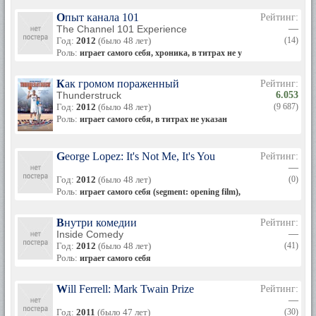
Опыт канала 101
Рейтинг:
The Channel 101 Experience
—
Год:
2012
(было 48 лет)
(14)
Роль:
играет самого себя, хроника, в титрах не указан
Как громом пораженный
Рейтинг:
Thunderstruck
6.053
Год:
2012
(было 48 лет)
(9 687)
Роль:
играет самого себя, в титрах не указан
George Lopez: It's Not Me, It's You
Рейтинг:
—
Год:
2012
(было 48 лет)
(0)
Роль:
играет самого себя (segment: opening film), в титрах не указан
Внутри комедии
Рейтинг:
Inside Comedy
—
Год:
2012
(было 48 лет)
(41)
Роль:
играет самого себя
Will Ferrell: Mark Twain Prize
Рейтинг:
—
Год:
2011
(было 47 лет)
(30)