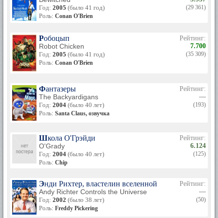
Год:
2005
(было 41 год)
(29 361)
Роль:
Conan O'Brien
Робоцып
Рейтинг:
Robot Chicken
7.700
Год:
2005
(было 41 год)
(35 309)
Роль:
Conan O'Brien
Фантазеры
Рейтинг:
The Backyardigans
—
Год:
2004
(было 40 лет)
(193)
Роль:
Santa Claus, озвучка
Школа О'Грэйди
Рейтинг:
O'Grady
6.124
Год:
2004
(было 40 лет)
(125)
Роль:
Chip
Энди Рихтер, властелин вселенной
Рейтинг:
Andy Richter Controls the Universe
—
Год:
2002
(было 38 лет)
(50)
Роль:
Freddy Pickering