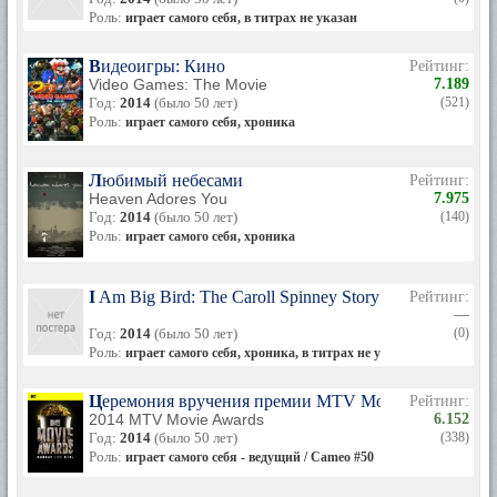
Роль:
играет самого себя, в титрах не указан
Видеоигры: Кино
Рейтинг:
Video Games: The Movie
7.189
Год:
2014
(было 50 лет)
(521)
Роль:
играет самого себя, хроника
Любимый небесами
Рейтинг:
Heaven Adores You
7.975
Год:
2014
(было 50 лет)
(140)
Роль:
играет самого себя, хроника
I Am Big Bird: The Caroll Spinney Story
Рейтинг:
—
Год:
2014
(было 50 лет)
(0)
Роль:
играет самого себя, хроника, в титрах не указан
Церемония вручения премии MTV Movie Awards 201
Рейтинг:
2014 MTV Movie Awards
6.152
Год:
2014
(было 50 лет)
(338)
Роль:
играет самого себя - ведущий / Cameo #50