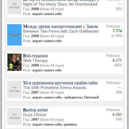
Night of Too Many Stars: An Overbooked Concert for Auti
—
Год:
2008
(было 44 года)
(62)
Роль:
играет самого себя
Между двумя папоротниками с Заком Галифианакис
Рейтинг:
Between Two Ferns with Zach Galifianakis
7.774
Год:
2008
(было 44 года)
(2 459)
Роль:
играет самого себя
Вэб-терапия
Рейтинг:
Web Therapy
6.175
Год:
2008
(было 44 года)
(803)
Роль:
играет самого себя
59-я церемония вручения прайм-тайм премии «Эмми
Рейтинг:
The 59th Primetime Emmy Awards
—
Год:
2007
(было 43 года)
(69)
Роль:
играет самого себя - победитель: Outstanding Writing for a Va
Выбор ребят
Рейтинг:
Guys Choice
6.263
Год:
2007
(было 43 года)
(84)
Роль:
играет самого себя, хроника