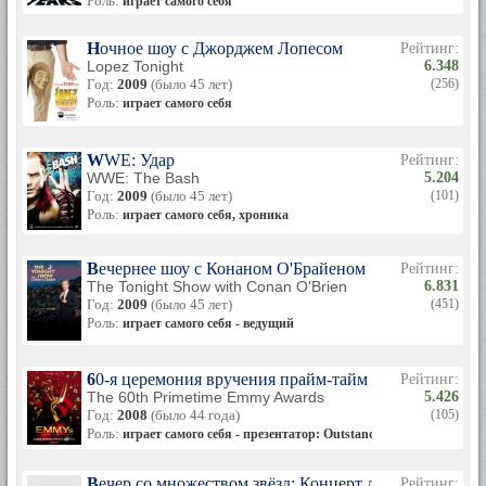
Роль:
играет самого себя
Ночное шоу с Джорджем Лопесом
Рейтинг:
Lopez Tonight
6.348
Год:
2009
(было 45 лет)
(256)
Роль:
играет самого себя
WWE: Удар
Рейтинг:
WWE: The Bash
5.204
Год:
2009
(было 45 лет)
(101)
Роль:
играет самого себя, хроника
Вечернее шоу с Конаном О'Брайеном
Рейтинг:
The Tonight Show with Conan O'Brien
6.831
Год:
2009
(было 45 лет)
(451)
Роль:
играет самого себя - ведущий
60-я церемония вручения прайм-тайм премии «Эмми
Рейтинг:
The 60th Primetime Emmy Awards
5.426
Год:
2008
(было 44 года)
(105)
Роль:
играет самого себя - презентатор: Outstanding Supporting Actr
Вечер со множеством звёзд: Концерт для больных а
Рейтинг: