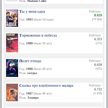
Роль:
Madame Callot
Ты у меня одна
Рейтинг:
8.029
Год:
1993
(было 54 года)
(70 564)
Торможение в небесах
Рейтинг:
6.353
Год:
1989
(было 50 лет)
(215)
Полет птицы
Рейтинг:
6.658
Год:
1988
(было 49 лет)
(475)
Роль:
соседка
Сказка про влюбленного маляра
Рейтинг:
6.722
Год:
1987
(было 48 лет)
(1 450)
Роль:
Эльвира