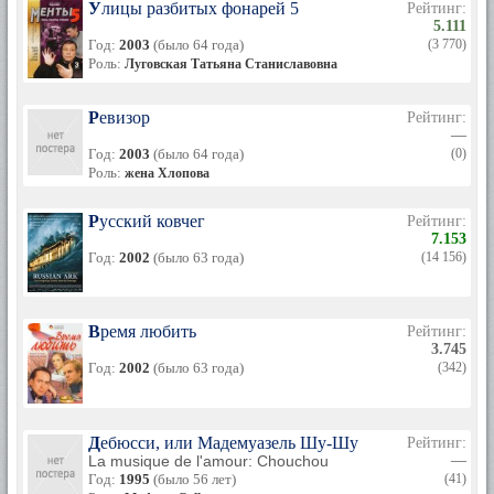
Улицы разбитых фонарей 5
Рейтинг:
5.111
Год:
2003
(было 64 года)
(3 770)
Роль:
Луговская Татьяна Станиславовна
Ревизор
Рейтинг:
—
Год:
2003
(было 64 года)
(0)
Роль:
жена Хлопова
Русский ковчег
Рейтинг:
7.153
Год:
2002
(было 63 года)
(14 156)
Время любить
Рейтинг:
3.745
Год:
2002
(было 63 года)
(342)
Дебюсси, или Мадемуазель Шу-Шу
Рейтинг:
La musique de l'amour: Chouchou
—
Год:
1995
(было 56 лет)
(41)