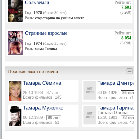
Соль земли
Рейтинг:
7.601
Год:
1978
(было 39 лет)
(3 260)
Роль:
секретарша на ученом совете
Странные взрослые
Рейтинг:
8.054
Год:
1974
(было 35 лет)
(3 098)
Роль:
мама Толика
Похожие люди по имени
Тамара Сёмина
Тамара Дмитрие
25.10.1938 · 87 лет
30.06.1926 ·
86 лет
Всего фильмов: 145
Всего фильмов: 71
Тамара Муженко
Тамара Гарина
Tamara Garina
06.12.1939 ·
80 лет
15.10.1901 ·
78 лет
Всего фильмов: 51
Всего фильмов: 48