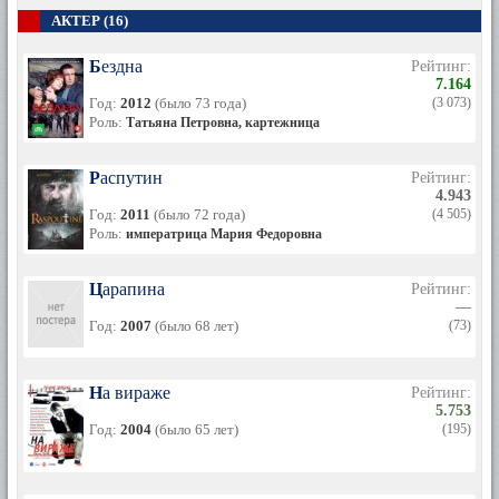
АКТЕР (16)
Бездна
Рейтинг:
7.164
Год:
2012
(было 73 года)
(3 073)
Роль:
Татьяна Петровна, картежница
Распутин
Рейтинг:
4.943
Год:
2011
(было 72 года)
(4 505)
Роль:
императрица Мария Федоровна
Царапина
Рейтинг:
—
Год:
2007
(было 68 лет)
(73)
На вираже
Рейтинг:
5.753
Год:
2004
(было 65 лет)
(195)