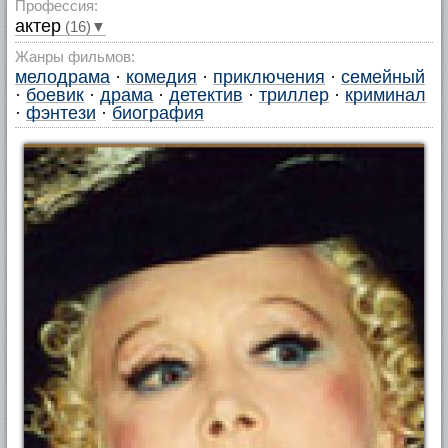
Профессия:
актер
(16)▼
Жанры фильмов:
мелодрама
·
комедия
·
приключения
·
семейный
·
боевик
·
драма
·
детектив
·
триллер
·
криминал
·
фэнтези
·
биография