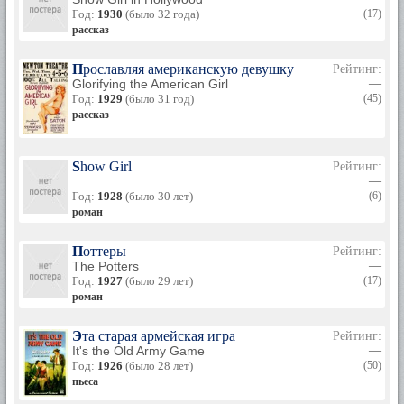
Год:
1930
(было 32 года)
(17)
рассказ
Прославляя американскую девушку
Рейтинг:
Glorifying the American Girl
—
Год:
1929
(было 31 год)
(45)
рассказ
Show Girl
Рейтинг:
—
Год:
1928
(было 30 лет)
(6)
роман
Поттеры
Рейтинг:
The Potters
—
Год:
1927
(было 29 лет)
(17)
роман
Эта старая армейская игра
Рейтинг:
It's the Old Army Game
—
Год:
1926
(было 28 лет)
(50)
пьеса