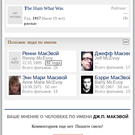
The Ham What Was
Рейтинг:
—
Год:
1917
(было 19 лет)
(4)
рассказ
Похожие люди по имени
Ренни МакЭвой
Джефф Макэвой
Renny McEvoy
Jeff McEvoy
22.01.1905 ·
82 года
—
Всего фильмов: 17
Всего фильмов: 28
Энн Мари Макэвой
Бэрри МакЭвой
Anne Marie McEvoy
Barry McEvoy
19.09.1975 · 50 лет
00.00.1967 · 59 лет
Всего фильмов: 14
Всего фильмов: 13
ВАШЕ МНЕНИЕ О ЧЕЛОВЕКЕ ПО ИМЕНИ
ДЖ.П. МАКЭВОЙ
Комментариев еще нет. Пишите смело!