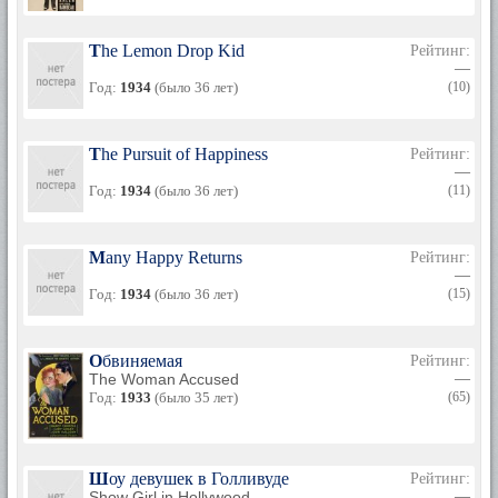
The Lemon Drop Kid
Рейтинг:
—
Год:
1934
(было 36 лет)
(10)
The Pursuit of Happiness
Рейтинг:
—
Год:
1934
(было 36 лет)
(11)
Many Happy Returns
Рейтинг:
—
Год:
1934
(было 36 лет)
(15)
Обвиняемая
Рейтинг:
The Woman Accused
—
Год:
1933
(было 35 лет)
(65)
Шоу девушек в Голливуде
Рейтинг:
Show Girl in Hollywood
—