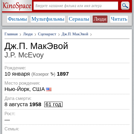
Фильмы
Мультфильмы
Сериалы
Люди
Читать
Главная
Люди
Сценарист
Дж.П. МакЭвой
Дж.П. МакЭвой
J.P. McEvoy
Рождение:
10 января
1897
(Козерог
♑
)
Место рождения:
Нью-Йорк, США
Дата смерти:
8 августа
1958
61 год
Рост:
—
Семья: