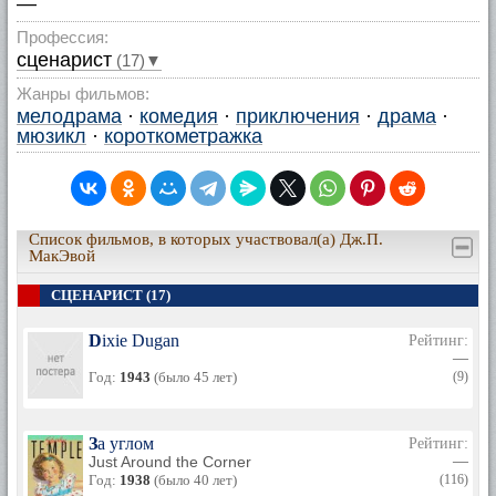
—
Профессия:
сценарист
(17)▼
Жанры фильмов:
мелодрама
·
комедия
·
приключения
·
драма
·
мюзикл
·
короткометражка
Список фильмов, в которых участвовал(а) Дж.П.
МакЭвой
СЦЕНАРИСТ (17)
Dixie Dugan
Рейтинг:
—
Год:
1943
(было 45 лет)
(9)
За углом
Рейтинг:
Just Around the Corner
—
Год:
1938
(было 40 лет)
(116)