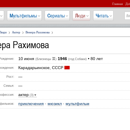
Главная
Доб
Мультфильмы
Сериалы
Люди
Читать
Люди
Актер
Венера Рахимова
ера Рахимова
10 июня
1946
• 80 лет
♊
Рождение:
(Близнецы
)
(год Собаки)
Карадарьинское, СССР
рождения:
—
Рост:
—
Семья:
актер
офессия:
(3)▼
приключения
·
мюзикл
·
мультфильм
фильмов: