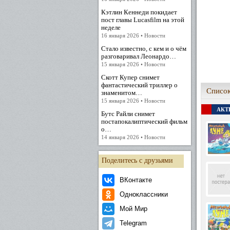
Кэтлин Кеннеди покидает
пост главы Lucasfilm на этой
неделе
16 января 2026 • Новости
Стало известно, с кем и о чём
разговаривал Леонардо…
15 января 2026 • Новости
Скотт Купер снимет
фантастический триллер о
Список
знаменитом…
15 января 2026 • Новости
АКТЕ
Бутс Райли снимет
постапокалиптический фильм
о…
14 января 2026 • Новости
Поделитесь с друзьями
ВКонтакте
Одноклассники
Мой Мир
Telegram