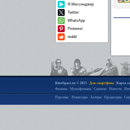
Я.Мессенджер
Twitter
WhatsApp
Pinterest
reddit
|
|
KinoSpace.ru © 2015
Для смартфона
Карта с
|
|
|
|
Фильмы
Мультфильмы
Сериалы
Новости
Инт
|
|
|
Персоны:
Режиссеры
Актеры
Продюсеры
Сце