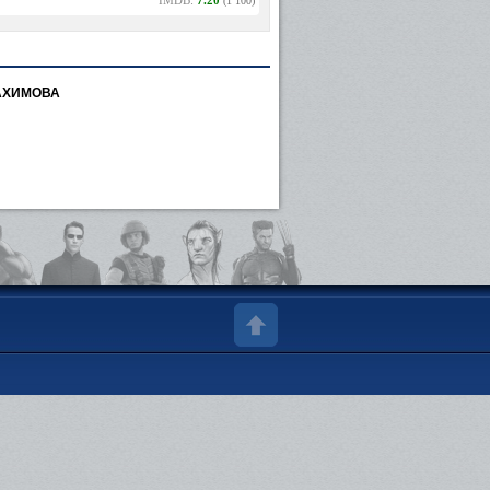
IMDB:
7.20
(1 100)
АХИМОВА