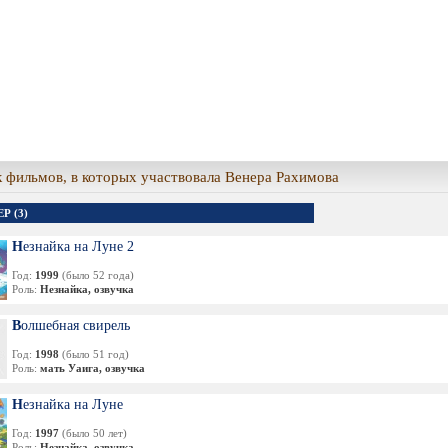
 фильмов, в которых участвовала Венера Рахимова
Р (3)
Незнайка на Луне 2
Год:
1999
(было 52 года)
Роль:
Незнайка, озвучка
Волшебная свирель
Год:
1998
(было 51 год)
Роль:
мать Уаига, озвучка
Незнайка на Луне
Год:
1997
(было 50 лет)
Роль:
Незнайка, озвучка