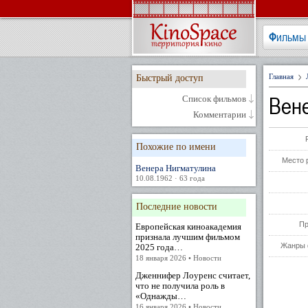
Фильмы
Главная
Быстрый доступ
Вен
Список фильмов
Комментарии
Похожие по имени
Место 
Венера Нигматулина
10.08.1962 · 63 года
Последние новости
Пр
Европейская киноакадемия
признала лучшим фильмом
Жанры 
2025 года…
18 января 2026 • Новости
Дженнифер Лоуренс считает,
что не получила роль в
«Однажды…
16 января 2026 • Новости