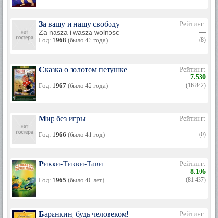
За вашу и нашу свободу
Рейтинг:
Za nasza i wasza wolnosc
—
Год:
1968
(было 43 года)
(8)
Сказка о золотом петушке
Рейтинг:
7.530
Год:
1967
(было 42 года)
(16 842)
Мир без игры
Рейтинг:
—
Год:
1966
(было 41 год)
(0)
Рикки-Тикки-Тави
Рейтинг:
8.106
Год:
1965
(было 40 лет)
(81 437)
Баранкин, будь человеком!
Рейтинг: