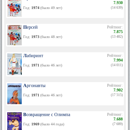
7.930
Год:
1974
(было 49 лет)
(14 639)
Персей
Рейтинг:
7.875
Год:
1973
(было 48 лет)
(13 482)
Лабиринт
Рейтинг:
7.994
Год:
1971
(было 46 лет)
(14 011)
Аргонавты
Рейтинг:
7.902
Год:
1971
(было 46 лет)
(17 515)
Возвращение с Олимпа
Рейтинг:
7.688
Год:
1969
(было 44 года)
(7 689)