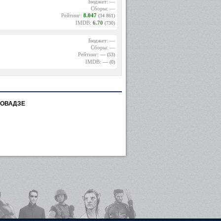
Бюджет: —
Сборы: —
Рейтинг:
8.047
(34 861)
IMDB:
6.70
(730)
Бюджет: —
Сборы: —
Рейтинг:
—
(53)
IMDB:
—
(0)
ГОВАДЗЕ