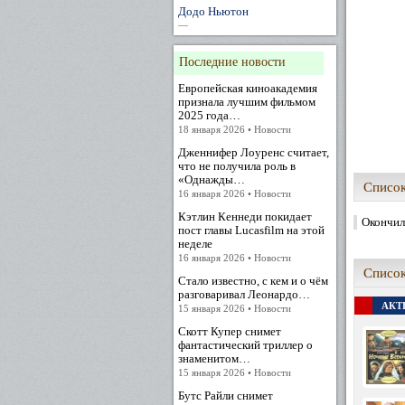
Додо Ньютон
—
Последние новости
Европейская киноакадемия
признала лучшим фильмом
2025 года…
18 января 2026 • Новости
Дженнифер Лоуренс считает,
что не получила роль в
«Однажды…
Список
16 января 2026 • Новости
Кэтлин Кеннеди покидает
Окончил
пост главы Lucasfilm на этой
неделе
16 января 2026 • Новости
Список
Стало известно, с кем и о чём
разговаривал Леонардо…
АКТЕ
15 января 2026 • Новости
Скотт Купер снимет
фантастический триллер о
знаменитом…
15 января 2026 • Новости
Бутс Райли снимет