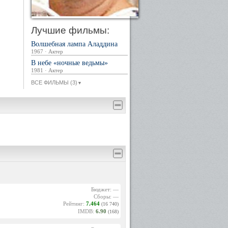
Лучшие фильмы:
Волшебная лампа Аладдина
1967 · Актер
В небе «ночные ведьмы»
1981 · Актер
ВСЕ ФИЛЬМЫ (3)
▼
Бюджет: —
Сборы: —
Рейтинг:
7.464
(16 740)
IMDB:
6.90
(168)