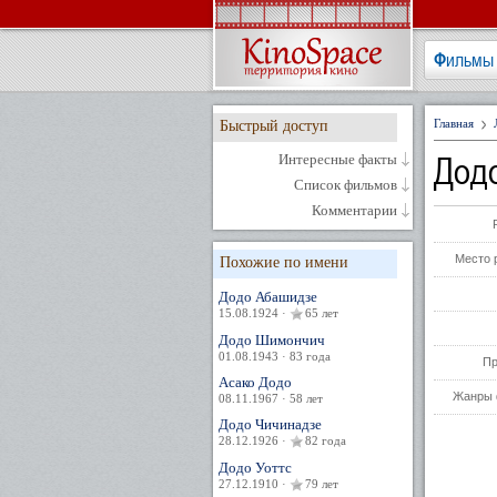
Фильмы
Главная
Быстрый доступ
Дод
Интересные факты
Список фильмов
Комментарии
Место 
Похожие по имени
Додо Абашидзе
15.08.1924 ·
65 лет
Додо Шимончич
01.08.1943 · 83 года
Пр
Асако Додо
Жанры 
08.11.1967 · 58 лет
Додо Чичинадзе
28.12.1926 ·
82 года
Додо Уоттс
27.12.1910 ·
79 лет