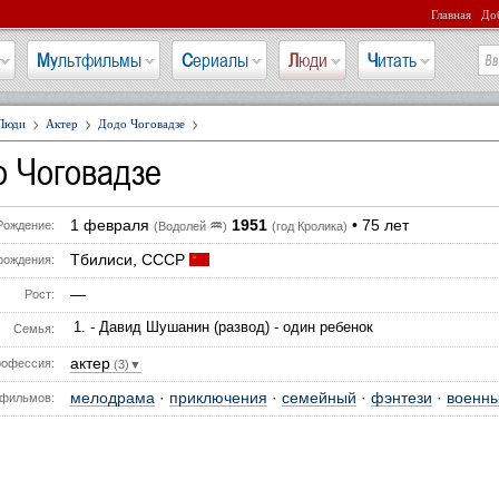
Главная
Доб
Мультфильмы
Сериалы
Люди
Читать
Люди
Актер
Додо Чоговадзе
о Чоговадзе
1 февраля
1951
• 75 лет
♒
Рождение:
(Водолей
)
(год Кролика)
Тбилиси, СССР
рождения:
—
Рост:
- Давид Шушанин (развод) - один ребенок
Семья:
актер
офессия:
(3)▼
мелодрама
·
приключения
·
семейный
·
фэнтези
·
военн
фильмов: