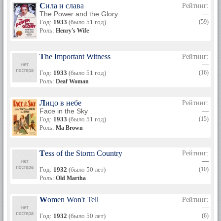
Сила и слава
Рейтинг:
The Power and the Glory
—
Год:
1933
(было 51 год)
(59)
Роль:
Henry's Wife
The Important Witness
Рейтинг:
—
Год:
1933
(было 51 год)
(16)
Роль:
Deaf Woman
Лицо в небе
Рейтинг:
Face in the Sky
—
Год:
1933
(было 51 год)
(15)
Роль:
Ma Brown
Tess of the Storm Country
Рейтинг:
—
Год:
1932
(было 50 лет)
(10)
Роль:
Old Martha
Women Won't Tell
Рейтинг:
—
Год:
1932
(было 50 лет)
(6)