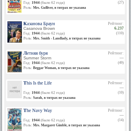
Год:
1944
(было 62 года)
(27)
Роль:
Mrs. Gulliver, в титрах не указана
Казанова Браун
Рейтинг:
Casanova Brown
6.237
Год:
1944
(было 62 года)
(110)
Роль:
Mrs. Smith - Landlady, в титрах не указана
Летняя буря
Рейтинг:
Summer Storm
—
Год:
1944
(было 62 года)
(49)
Роль:
Beggar Woman, в титрах не указана
This Is the Life
Рейтинг:
—
Год:
1944
(было 62 года)
(10)
Роль:
Sarah, в титрах не указана
The Navy Way
Рейтинг:
—
Год:
1944
(было 62 года)
(14)
Роль:
Mrs. Margaret Gimble, в титрах не указана