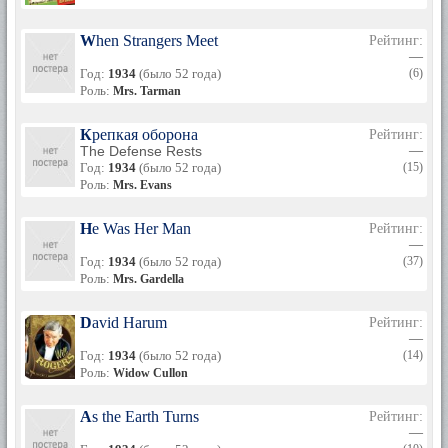
When Strangers Meet
Рейтинг:
—
Год:
1934
(было 52 года)
(6)
Роль:
Mrs. Tarman
Крепкая оборона
Рейтинг:
The Defense Rests
—
Год:
1934
(было 52 года)
(15)
Роль:
Mrs. Evans
He Was Her Man
Рейтинг:
—
Год:
1934
(было 52 года)
(37)
Роль:
Mrs. Gardella
David Harum
Рейтинг:
—
Год:
1934
(было 52 года)
(14)
Роль:
Widow Cullon
As the Earth Turns
Рейтинг:
—