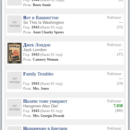
Роль:
Boots Annie
Вот и Вашингтон
Рейтинг:
So This Is Washington
—
Год:
1943
(было 61 год)
(12)
Роль:
Aunt Charity Speers
Джек Лондон
Рейтинг:
Jack London
—
Год:
1943
(было 61 год)
(37)
Роль:
Cannery Woman
Family Troubles
Рейтинг:
—
Год:
1943
(было 61 год)
(14)
Роль:
Mrs. Jones
Палачи тоже умирают
Рейтинг:
Hangmen Also Die!
7.038
Год:
1943
(было 61 год)
(460)
Роль:
Mrs. Georgia Dvorak
Назначение в Бретани
Рейтинг: