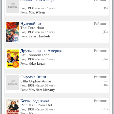
—
Год:
1939
(было 57 лет)
(5)
Роль:
Mrs. Wilson
Нулевой час
Рейтинг:
The Zero Hour
—
Год:
1939
(было 57 лет)
(13)
Роль:
Sister Theodosia
Друзья и враги Америки
Рейтинг:
Let Freedom Ring
—
Год:
1939
(было 57 лет)
(34)
Роль:
«Ma» Logan
Сиротка Энни
Рейтинг:
Little Orphan Annie
—
Год:
1938
(было 56 лет)
(10)
Роль:
Mrs. Nora Moriarty
Богач, бедняжка
Рейтинг:
Rich Man, Poor Girl
—
Год:
1938
(было 56 лет)
(21)
Роль:
Ma