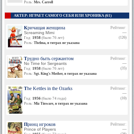
Роль:
Mrs. Carroll
АКТЕР: ИГРАЕТ САМОГО СЕБЯ ИЛИ ХРОНИКА (61)
Кричащая женщина
Рейтинг:
Screaming Mimi
—
Год:
1958
(было 76 лет)
(126)
Роль:
Thelma, в титрах не указана
Трудно быть сержантом
Рейтинг:
No Time for Sergeants
—
Год:
1958
(было 76 лет)
(35)
Роль:
Sgt. King's Mother, в титрах не указана
The Kettles in the Ozarks
Рейтинг:
—
Год:
1956
(было 74 года)
(10)
Роль:
Miz Tinware, в титрах не указана
Принц игроков
Рейтинг:
Prince of Players
—