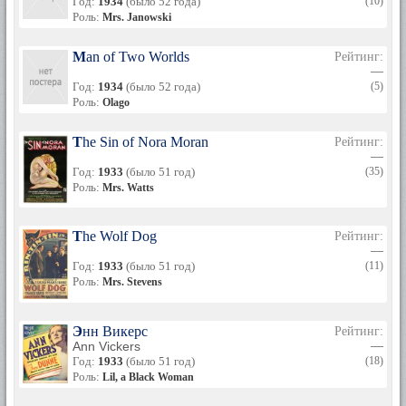
Год:
1934
(было 52 года)
(10)
Роль:
Mrs. Janowski
Man of Two Worlds
Рейтинг:
—
Год:
1934
(было 52 года)
(5)
Роль:
Olago
The Sin of Nora Moran
Рейтинг:
—
Год:
1933
(было 51 год)
(35)
Роль:
Mrs. Watts
The Wolf Dog
Рейтинг:
—
Год:
1933
(было 51 год)
(11)
Роль:
Mrs. Stevens
Энн Викерс
Рейтинг:
Ann Vickers
—
Год:
1933
(было 51 год)
(18)
Роль:
Lil, a Black Woman