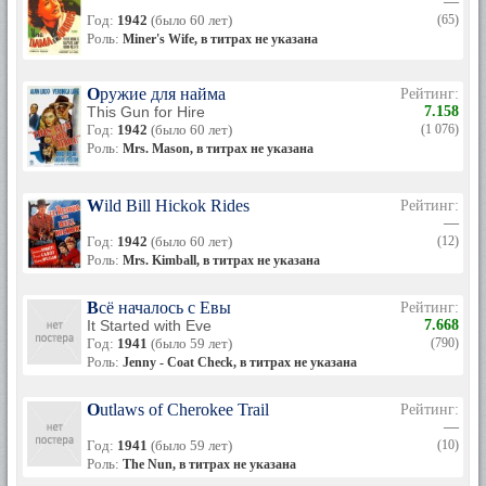
—
Год:
1942
(было 60 лет)
(65)
Роль:
Miner's Wife, в титрах не указана
Оружие для найма
Рейтинг:
This Gun for Hire
7.158
Год:
1942
(было 60 лет)
(1 076)
Роль:
Mrs. Mason, в титрах не указана
Wild Bill Hickok Rides
Рейтинг:
—
Год:
1942
(было 60 лет)
(12)
Роль:
Mrs. Kimball, в титрах не указана
Всё началось с Евы
Рейтинг:
It Started with Eve
7.668
Год:
1941
(было 59 лет)
(790)
Роль:
Jenny - Coat Check, в титрах не указана
Outlaws of Cherokee Trail
Рейтинг:
—
Год:
1941
(было 59 лет)
(10)
Роль:
The Nun, в титрах не указана