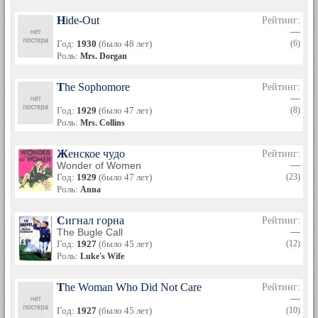
Hide-Out
Рейтинг:
—
Год:
1930
(было 48 лет)
(6)
Роль:
Mrs. Dorgan
The Sophomore
Рейтинг:
—
Год:
1929
(было 47 лет)
(8)
Роль:
Mrs. Collins
Женское чудо
Рейтинг:
Wonder of Women
—
Год:
1929
(было 47 лет)
(23)
Роль:
Anna
Сигнал горна
Рейтинг:
The Bugle Call
—
Год:
1927
(было 45 лет)
(12)
Роль:
Luke's Wife
The Woman Who Did Not Care
Рейтинг:
—
Год:
1927
(было 45 лет)
(10)