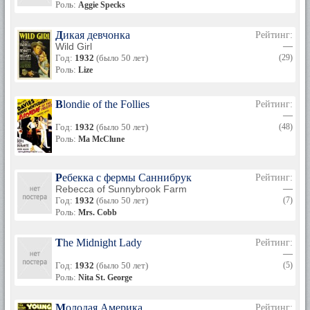
Роль:
Aggie Specks
Дикая девчонка
Рейтинг:
Wild Girl
—
Год:
1932
(было 50 лет)
(29)
Роль:
Lize
Blondie of the Follies
Рейтинг:
—
Год:
1932
(было 50 лет)
(48)
Роль:
Ma McClune
Ребекка с фермы Саннибрук
Рейтинг:
Rebecca of Sunnybrook Farm
—
Год:
1932
(было 50 лет)
(7)
Роль:
Mrs. Cobb
The Midnight Lady
Рейтинг:
—
Год:
1932
(было 50 лет)
(5)
Роль:
Nita St. George
Молодая Америка
Рейтинг: