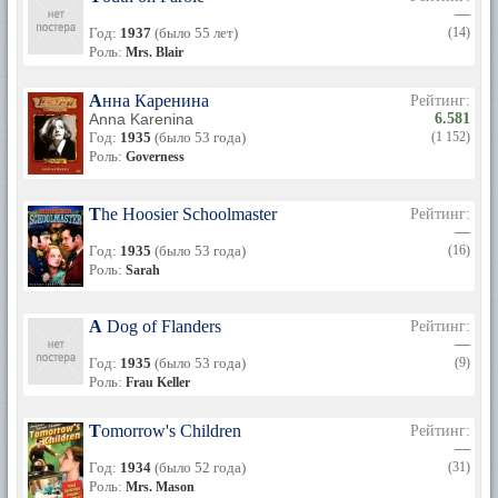
—
Год:
1937
(было 55 лет)
(14)
Роль:
Mrs. Blair
Анна Каренина
Рейтинг:
Anna Karenina
6.581
Год:
1935
(было 53 года)
(1 152)
Роль:
Governess
The Hoosier Schoolmaster
Рейтинг:
—
Год:
1935
(было 53 года)
(16)
Роль:
Sarah
A Dog of Flanders
Рейтинг:
—
Год:
1935
(было 53 года)
(9)
Роль:
Frau Keller
Tomorrow's Children
Рейтинг:
—
Год:
1934
(было 52 года)
(31)
Роль:
Mrs. Mason