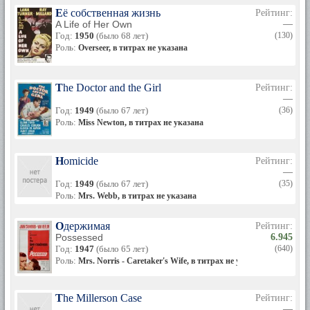
Её собственная жизнь
Рейтинг:
A Life of Her Own
—
Год:
1950
(было 68 лет)
(130)
Роль:
Overseer, в титрах не указана
The Doctor and the Girl
Рейтинг:
—
Год:
1949
(было 67 лет)
(36)
Роль:
Miss Newton, в титрах не указана
Homicide
Рейтинг:
—
Год:
1949
(было 67 лет)
(35)
Роль:
Mrs. Webb, в титрах не указана
Одержимая
Рейтинг:
Possessed
6.945
Год:
1947
(было 65 лет)
(640)
Роль:
Mrs. Norris - Caretaker's Wife, в титрах не указана
The Millerson Case
Рейтинг:
—