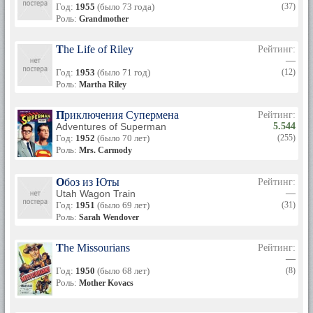
Год:
1955
(было 73 года)
(37)
Роль:
Grandmother
The Life of Riley
Рейтинг:
—
Год:
1953
(было 71 год)
(12)
Роль:
Martha Riley
Приключения Супермена
Рейтинг:
Adventures of Superman
5.544
Год:
1952
(было 70 лет)
(255)
Роль:
Mrs. Carmody
Обоз из Юты
Рейтинг:
Utah Wagon Train
—
Год:
1951
(было 69 лет)
(31)
Роль:
Sarah Wendover
The Missourians
Рейтинг:
—
Год:
1950
(было 68 лет)
(8)
Роль:
Mother Kovacs