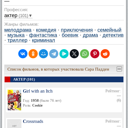
—
Профессия:
актер
(101)▼
Жанры фильмов:
мелодрама
·
комедия
·
приключения
·
семейный
·
музыка
·
фантастика
·
боевик
·
драма
·
детектив
·
триллер
·
криминал
Список фильмов, в которых участвовала Сара Падден
АКТЕР (101)
Girl with an Itch
Рейтинг:
—
Год:
1958
(было 76 лет)
(6)
Роль:
Cookie
Crossroads
Рейтинг:
—