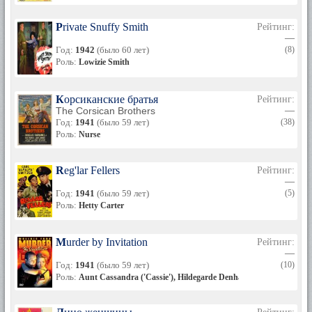
Private Snuffy Smith
Рейтинг:
—
Год:
1942
(было 60 лет)
(8)
Роль:
Lowizie Smith
Корсиканские братья
Рейтинг:
The Corsican Brothers
—
Год:
1941
(было 59 лет)
(38)
Роль:
Nurse
Reg'lar Fellers
Рейтинг:
—
Год:
1941
(было 59 лет)
(5)
Роль:
Hetty Carter
Murder by Invitation
Рейтинг:
—
Год:
1941
(было 59 лет)
(10)
Роль:
Aunt Cassandra ('Cassie'), Hildegarde Denham