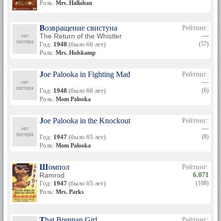
Роль:
Mrs. Hallahan
Возвращение свистуна
Рейтинг:
The Return of the Whistler
—
Год:
1948
(было 66 лет)
(57)
Роль:
Mrs. Hulskamp
Joe Palooka in Fighting Mad
Рейтинг:
—
Год:
1948
(было 66 лет)
(6)
Роль:
Mom Palooka
Joe Palooka in the Knockout
Рейтинг:
—
Год:
1947
(было 65 лет)
(8)
Роль:
Mom Palooka
Шомпол
Рейтинг:
Ramrod
6.071
Год:
1947
(было 65 лет)
(108)
Роль:
Mrs. Parks
That Brennan Girl
Рейтинг: