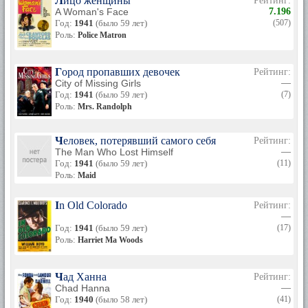
Лицо женщины
Рейтинг:
A Woman's Face
7.196
Год:
1941
(было 59 лет)
(507)
Роль:
Police Matron
Город пропавших девочек
Рейтинг:
City of Missing Girls
—
Год:
1941
(было 59 лет)
(7)
Роль:
Mrs. Randolph
Человек, потерявший самого себя
Рейтинг:
The Man Who Lost Himself
—
Год:
1941
(было 59 лет)
(11)
Роль:
Maid
In Old Colorado
Рейтинг:
—
Год:
1941
(было 59 лет)
(17)
Роль:
Harriet Ma Woods
Чад Ханна
Рейтинг:
Chad Hanna
—
Год:
1940
(было 58 лет)
(41)