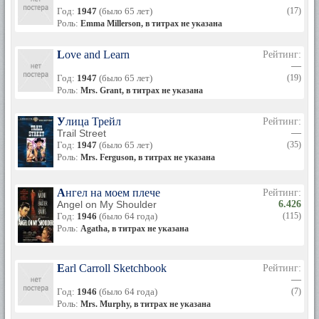
Год:
1947
(было 65 лет)
(17)
Роль:
Emma Millerson, в титрах не указана
Love and Learn
Рейтинг:
—
Год:
1947
(было 65 лет)
(19)
Роль:
Mrs. Grant, в титрах не указана
Улица Трейл
Рейтинг:
Trail Street
—
Год:
1947
(было 65 лет)
(35)
Роль:
Mrs. Ferguson, в титрах не указана
Ангел на моем плече
Рейтинг:
Angel on My Shoulder
6.426
Год:
1946
(было 64 года)
(115)
Роль:
Agatha, в титрах не указана
Earl Carroll Sketchbook
Рейтинг:
—
Год:
1946
(было 64 года)
(7)
Роль:
Mrs. Murphy, в титрах не указана