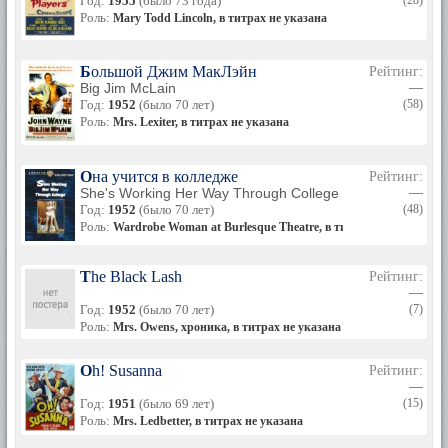
Год:
1955
(было 73 года)
(28)
Роль:
Mary Todd Lincoln, в титрах не указана
Большой Джим МакЛэйн
Рейтинг:
Big Jim McLain
—
Год:
1952
(было 70 лет)
(58)
Роль:
Mrs. Lexiter, в титрах не указана
Она учится в колледже
Рейтинг:
She's Working Her Way Through College
—
Год:
1952
(было 70 лет)
(48)
Роль:
Wardrobe Woman at Burlesque Theatre, в титрах не указана
The Black Lash
Рейтинг:
—
Год:
1952
(было 70 лет)
(7)
Роль:
Mrs. Owens, хроника, в титрах не указана
Oh! Susanna
Рейтинг:
—
Год:
1951
(было 69 лет)
(15)
Роль:
Mrs. Ledbetter, в титрах не указана