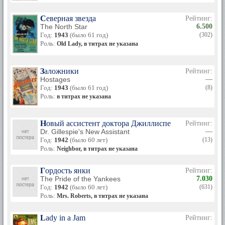
Северная звезда
Рейтинг:
The North Star
6.500
Год:
1943
(было 61 год)
(302)
Роль:
Old Lady, в титрах не указана
Заложники
Рейтинг:
Hostages
—
Год:
1943
(было 61 год)
(8)
Роль:
в титрах не указана
Новый ассистент доктора Джиллиспе
Рейтинг:
Dr. Gillespie's New Assistant
—
Год:
1942
(было 60 лет)
(13)
Роль:
Neighbor, в титрах не указана
Гордость янки
Рейтинг:
The Pride of the Yankees
7.030
Год:
1942
(было 60 лет)
(631)
Роль:
Mrs. Roberts, в титрах не указана
Lady in a Jam
Рейтинг: