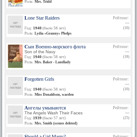
Роль:
Mrs. Tridd
Lone Star Raiders
Рейтинг:
—
Год:
1940
(было 58 лет)
(10)
Роль:
Lydia «Granny» Phelps
Сын Военно-морского флота
Рейтинг:
Son of the Navy
—
Год:
1940
(было 58 лет)
(18)
Роль:
Mrs. Baker - Landlady
Forgotten Girls
Рейтинг:
—
Год:
1940
(было 58 лет)
(10)
Роль:
Miss Donaldson, warden
Ангелы умываются
Рейтинг:
The Angels Wash Their Faces
—
Год:
1939
(было 57 лет)
(25)
Роль:
Mrs. Smith (scenes deleted)
Should a Girl Marry?
Рейтинг: