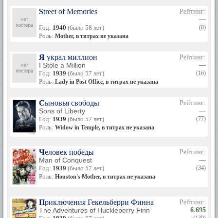
Street of Memories
Рейтинг:
—
Год:
1940
(было 58 лет)
(8)
Роль:
Mother, в титрах не указана
Я украл миллион
Рейтинг:
I Stole a Million
—
Год:
1939
(было 57 лет)
(16)
Роль:
Lady in Post Office, в титрах не указана
Сыновья свободы
Рейтинг:
Sons of Liberty
—
Год:
1939
(было 57 лет)
(77)
Роль:
Widow in Temple, в титрах не указана
Человек победы
Рейтинг:
Man of Conquest
—
Год:
1939
(было 57 лет)
(34)
Роль:
Houston's Mother, в титрах не указана
Приключения Гекельберри Финна
Рейтинг:
The Adventures of Huckleberry Finn
6.695