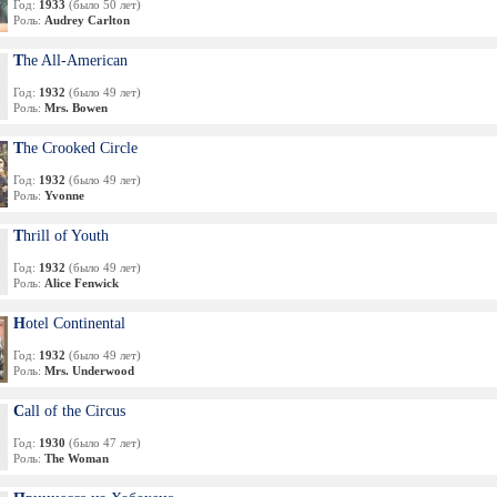
Год:
1933
(было 50 лет)
Роль:
Audrey Carlton
The All-American
Год:
1932
(было 49 лет)
Роль:
Mrs. Bowen
The Crooked Circle
Год:
1932
(было 49 лет)
Роль:
Yvonne
Thrill of Youth
Год:
1932
(было 49 лет)
Роль:
Alice Fenwick
Hotel Continental
Год:
1932
(было 49 лет)
Роль:
Mrs. Underwood
Call of the Circus
Год:
1930
(было 47 лет)
Роль:
The Woman