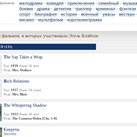
мелодрама
·
комедия
·
приключения
·
семейный
·
музык
фильмов:
боевик
·
драма
·
детектив
·
триллер
·
криминал
·
фэнтези
спорт
·
биография
·
история
·
военный
·
ужасы
·
вестерн
мюзикл
·
мультфильм
·
короткометражка
 фильмов, в которых участвовала Этель Клэйтон
Р (135)
The Sap Takes a Wrap
Год:
1939
(было 56 лет)
Роль:
Mrs. Wallace
Rich Relations
Год:
1937
(было 54 года)
Роль:
Mrs. Blair
The Whispering Shadow
Год:
1933
(было 50 лет)
Роль:
The Countess Helen [Chs. 5-8]
Секреты
Secrets