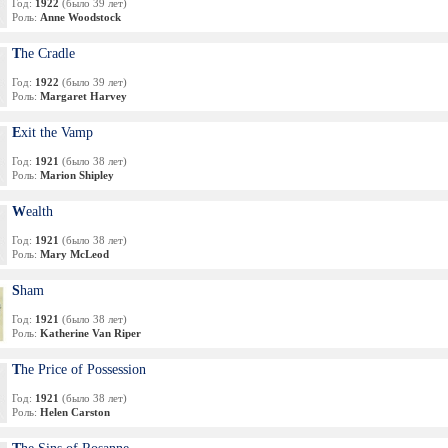
Год:
1922
(было 39 лет)
Роль:
Anne Woodstock
The Cradle
Год:
1922
(было 39 лет)
Роль:
Margaret Harvey
Exit the Vamp
Год:
1921
(было 38 лет)
Роль:
Marion Shipley
Wealth
Год:
1921
(было 38 лет)
Роль:
Mary McLeod
Sham
Год:
1921
(было 38 лет)
Роль:
Katherine Van Riper
The Price of Possession
Год:
1921
(было 38 лет)
Роль:
Helen Carston