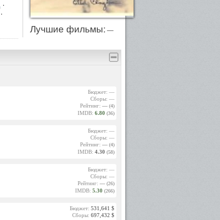
а
·
·
·
Лучшие фильмы:
—
Бюджет: —
Сборы: —
Рейтинг:
—
(4)
IMDB:
6.80
(36)
Бюджет: —
Сборы: —
Рейтинг:
—
(4)
IMDB:
4.30
(58)
Бюджет: —
Сборы: —
Рейтинг:
—
(26)
IMDB:
5.30
(266)
Бюджет:
531,641 $
Сборы:
697,432 $