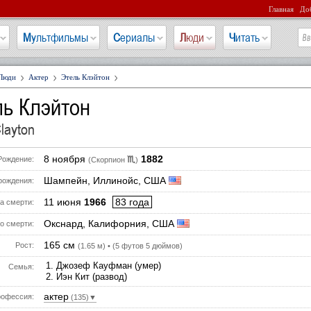
Главная
Доб
Мультфильмы
Сериалы
Люди
Читать
Люди
Актер
Этель Клэйтон
ль Клэйтон
Clayton
8 ноября
1882
♏
Рождение:
(Скорпион
)
Шампейн, Иллинойс, США
рождения:
11 июня
1966
83 года
а смерти:
Окснард, Калифорния, США
о смерти:
165 см
Рост:
(1.65 м) • (5 футов 5 дюймов)
Джозеф Кауфман (умер)
Семья:
Иэн Кит (развод)
актер
офессия:
(135)▼