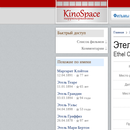
Фильмы
Главная
Быстрый доступ
Эте
Список фильмов
Комментарии
Ethel 
Похожие по имени
Маргарит Клэйтон
12.04.1891 ·
77 лет
Место 
Этель Теаре
Дат
11.01.1894 ·
65 лет
Этель Грандин
Мест
03.03.1894 ·
94 года
Этель Уэльс
04.04.1898 ·
53 года
Этель Гриффиз
26.04.1878 ·
97 лет
Пр
Этель Мари Бертон