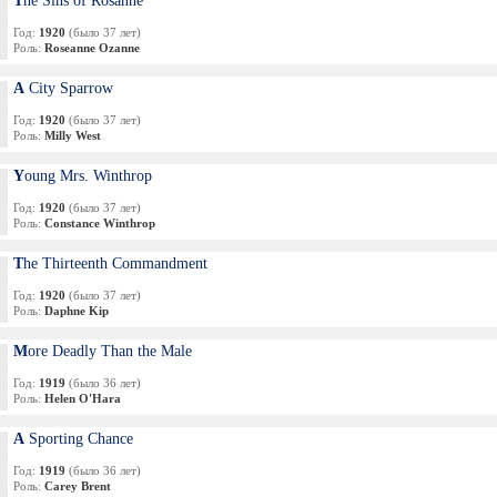
The Sins of Rosanne
Год:
1920
(было 37 лет)
Роль:
Roseanne Ozanne
A City Sparrow
Год:
1920
(было 37 лет)
Роль:
Milly West
Young Mrs. Winthrop
Год:
1920
(было 37 лет)
Роль:
Constance Winthrop
The Thirteenth Commandment
Год:
1920
(было 37 лет)
Роль:
Daphne Kip
More Deadly Than the Male
Год:
1919
(было 36 лет)
Роль:
Helen O'Hara
A Sporting Chance
Год:
1919
(было 36 лет)
Роль:
Carey Brent