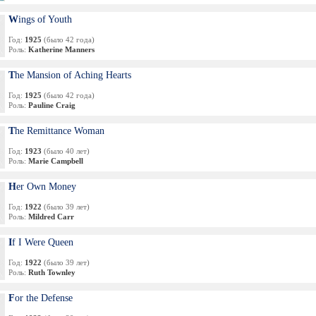
Wings of Youth
Год:
1925
(было 42 года)
Роль:
Katherine Manners
The Mansion of Aching Hearts
Год:
1925
(было 42 года)
Роль:
Pauline Craig
The Remittance Woman
Год:
1923
(было 40 лет)
Роль:
Marie Campbell
Her Own Money
Год:
1922
(было 39 лет)
Роль:
Mildred Carr
If I Were Queen
Год:
1922
(было 39 лет)
Роль:
Ruth Townley
For the Defense