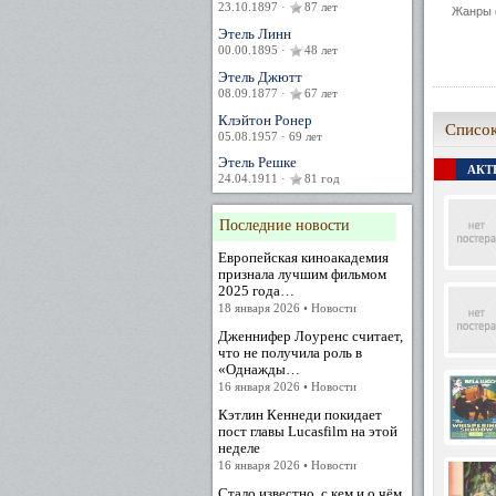
23.10.1897 ·
87 лет
Жанры 
Этель Линн
00.00.1895 ·
48 лет
Этель Джютт
08.09.1877 ·
67 лет
Клэйтон Ронер
Список
05.08.1957 · 69 лет
Этель Решке
АКТЕ
24.04.1911 ·
81 год
Последние новости
Европейская киноакадемия
признала лучшим фильмом
2025 года…
18 января 2026 • Новости
Дженнифер Лоуренс считает,
что не получила роль в
«Однажды…
16 января 2026 • Новости
Кэтлин Кеннеди покидает
пост главы Lucasfilm на этой
неделе
16 января 2026 • Новости
Стало известно, с кем и о чём