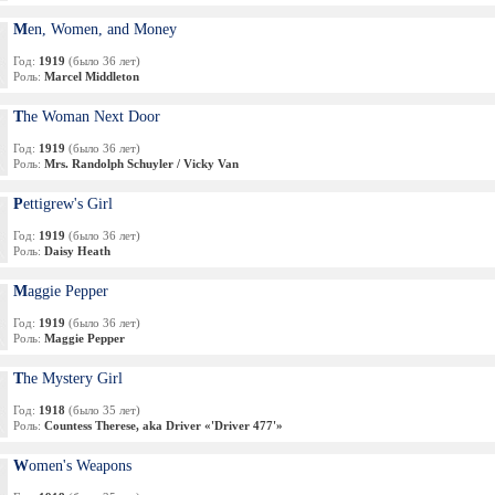
Men, Women, and Money
Год:
1919
(было 36 лет)
Роль:
Marcel Middleton
The Woman Next Door
Год:
1919
(было 36 лет)
Роль:
Mrs. Randolph Schuyler / Vicky Van
Pettigrew's Girl
Год:
1919
(было 36 лет)
Роль:
Daisy Heath
Maggie Pepper
Год:
1919
(было 36 лет)
Роль:
Maggie Pepper
The Mystery Girl
Год:
1918
(было 35 лет)
Роль:
Countess Therese, aka Driver «'Driver 477'»
Women's Weapons