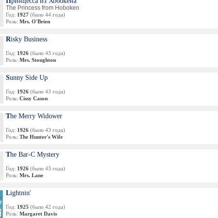
Принцесса из Хобокена
The Princess from Hoboken
Год:
1927
(было 44 года)
Роль:
Mrs. O'Brien
Risky Business
Год:
1926
(было 43 года)
Роль:
Mrs. Stoughton
Sunny Side Up
Год:
1926
(было 43 года)
Роль:
Cissy Cason
The Merry Widower
Год:
1926
(было 43 года)
Роль:
The Hunter's Wife
The Bar-C Mystery
Год:
1926
(было 43 года)
Роль:
Mrs. Lane
Lightnin'
Год:
1925
(было 42 года)
Роль:
Margaret Davis