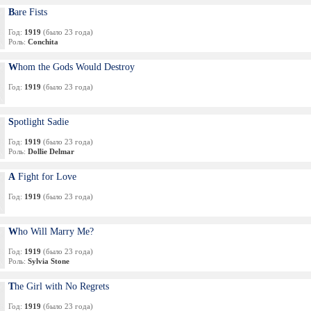
Bare Fists
Год:
1919
(было 23 года)
Роль:
Conchita
Whom the Gods Would Destroy
Год:
1919
(было 23 года)
Spotlight Sadie
Год:
1919
(было 23 года)
Роль:
Dollie Delmar
A Fight for Love
Год:
1919
(было 23 года)
Who Will Marry Me?
Год:
1919
(было 23 года)
Роль:
Sylvia Stone
The Girl with No Regrets
Год:
1919
(было 23 года)