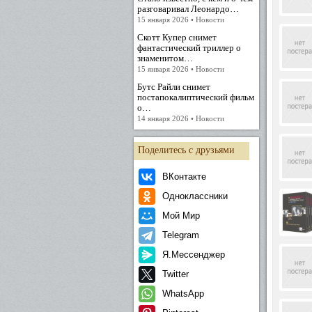
разговаривал Леонардо…
15 января 2026 • Новости
Скотт Купер снимет
фантастический триллер о
знаменитом…
15 января 2026 • Новости
Бутс Райли снимет
постапокалиптический фильм
о…
14 января 2026 • Новости
Поделитесь с друзьями
ВКонтакте
Одноклассники
Мой Мир
Telegram
Я.Мессенджер
Twitter
WhatsApp