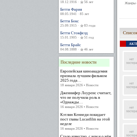
18.12.1916 ·
56 лет
Жанры 
Бетти Фария
08.05.1941 · 85 лет
Бетти Бокс
25.09.1915 ·
83 года
Список
Бетти Стокфелд
15.01.1905 ·
51 год
АКТЕ
Бетти Брайс
04.08.1888 ·
46 лет
Последние новости
Европейская киноакадемия
признала лучшим фильмом
2025 года…
18 января 2026 • Новости
Дженнифер Лоуренс считает,
что не получила роль в
«Однажды…
16 января 2026 • Новости
Кэтлин Кеннеди покидает
пост главы Lucasfilm на этой
неделе
16 января 2026 • Новости
Стало известно, с кем и о чём