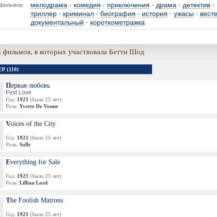
мелодрама
·
комедия
·
приключения
·
драма
·
детектив
·
фильмов:
триллер
·
криминал
·
биография
·
история
·
ужасы
·
вест
документальный
·
короткометражка
 фильмов, в которых участвовала Бетти Шод
Р (110)
Первая любовь
First Love
Год:
1921
(было 25 лет)
Роль:
Yvette De Vonne
Voices of the City
Год:
1921
(было 25 лет)
Роль:
Sally
Everything for Sale
Год:
1921
(было 25 лет)
Роль:
Lillian Lord
The Foolish Matrons
Год:
1921
(было 25 лет)