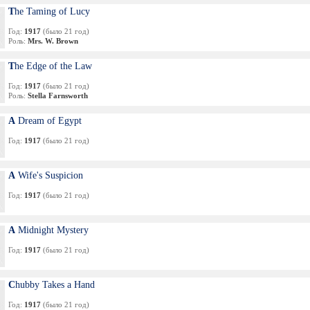
The Taming of Lucy
Год:
1917
(было 21 год)
Роль:
Mrs. W. Brown
The Edge of the Law
Год:
1917
(было 21 год)
Роль:
Stella Farnsworth
A Dream of Egypt
Год:
1917
(было 21 год)
A Wife's Suspicion
Год:
1917
(было 21 год)
A Midnight Mystery
Год:
1917
(было 21 год)
Chubby Takes a Hand
Год:
1917
(было 21 год)