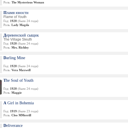
Роль:
The Mysterious Woman
Пламя юности
Flame of Youth
Год:
1920
(было 24 года)
Роль:
Lady Magda
Деревенский сыщик
The Village Sleuth
Год:
1920
(было 24 года)
Роль:
Mrs. Richley
Darling Mine
Год:
1920
(было 24 года)
Роль:
Vera Maxwell
The Soul of Youth
Год:
1920
(было 24 года)
Роль:
Maggie
A Girl in Bohemia
Год:
1919
(было 23 года)
Роль:
Cleo MMerrill
Deliverance