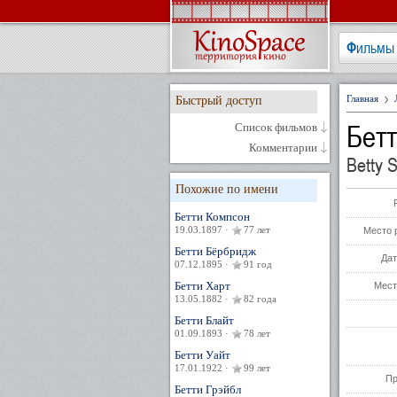
Фильмы
Главная
Быстрый доступ
Бет
Список фильмов
Комментарии
Betty 
Похожие по имени
Бетти Компсон
19.03.1897 ·
77 лет
Место 
Бетти Бёрбридж
Дат
07.12.1895 ·
91 год
Бетти Харт
Мест
13.05.1882 ·
82 года
Бетти Блайт
01.09.1893 ·
78 лет
Бетти Уайт
17.01.1922 ·
99 лет
Пр
Бетти Грэйбл