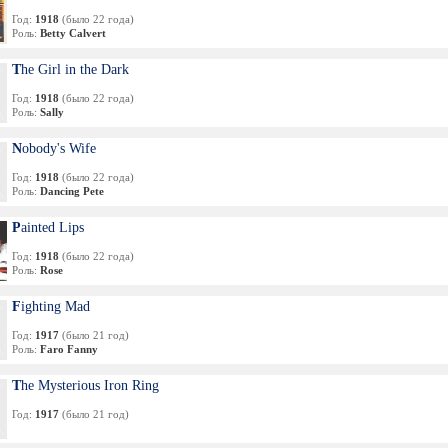
Год:
1918
(было 22 года)
Роль:
Betty Calvert
The Girl in the Dark
Год:
1918
(было 22 года)
Роль:
Sally
Nobody's Wife
Год:
1918
(было 22 года)
Роль:
Dancing Pete
Painted Lips
Год:
1918
(было 22 года)
Роль:
Rose
Fighting Mad
Год:
1917
(было 21 год)
Роль:
Faro Fanny
The Mysterious Iron Ring
Год:
1917
(было 21 год)