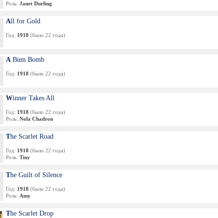
Роль:
Janet Durling
All for Gold
Год:
1918
(было 22 года)
A Bum Bomb
Год:
1918
(было 22 года)
Winner Takes All
Год:
1918
(было 22 года)
Роль:
Nola Chadron
The Scarlet Road
Год:
1918
(было 22 года)
Роль:
Tiny
The Guilt of Silence
Год:
1918
(было 22 года)
Роль:
Amy
The Scarlet Drop