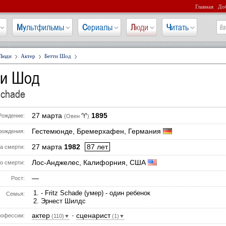
Главная
Доб
Мультфильмы
Сериалы
Люди
Читать
Люди
Актер
Бетти Шод
ти Шод
Schade
27 марта
1895
♈
Рождение:
(Овен
)
Гестемюнде, Бремерхафен, Германия
рождения:
27 марта
1982
87 лет
а смерти:
Лос-Анджелес, Калифорния, США
о смерти:
—
Рост:
- Fritz Schade (умер) - один ребенок
Семья:
Эрнест Шилдс
актер
·
сценарист
офессии:
(110)▼
(1)▼