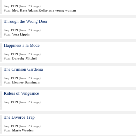
Год:
1919
(было 23 года)
Роль:
Mrs. Kate Adams Keller as a young woman
Through the Wrong Door
Год:
1919
(было 23 года)
Роль:
Vera Lippin
Happiness a la Mode
Год:
1919
(было 23 года)
Роль:
Dorothy Mitchell
The Crimson Gardenia
Год:
1919
(было 23 года)
Роль:
Eleanor Bunniman
Riders of Vengeance
Год:
1919
(было 23 года)
The Divorce Trap
Год:
1919
(было 23 года)
Роль:
Marie Worden