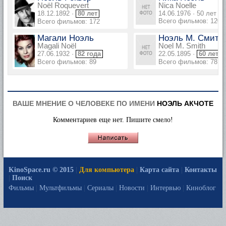
Noël Roquevert
Nica Noelle
18.12.1892 ·
80 лет
14.06.1976 · 50 лет
Всего фильмов: 120
Всего фильмов: 172
Магали Ноэль
Ноэль М. Смит
Magali Noël
Noel M. Smith
27.06.1932 ·
82 года
22.05.1895 ·
60 лет
Всего фильмов: 89
Всего фильмов: 78
ВАШЕ МНЕНИЕ О ЧЕЛОВЕКЕ ПО ИМЕНИ
НОЭЛЬ АКЧОТЕ
Комментариев еще нет. Пишите смело!
KinoSpace.ru © 2015
|
Для компьютера
|
Карта сайта
|
Контакты
|
Поиск
Фильмы
|
Мультфильмы
|
Сериалы
|
Новости
|
Интервью
|
Киноблог