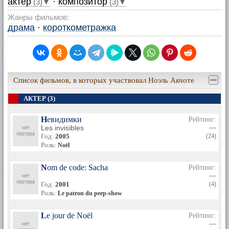
актер
·
композитор
(3)▼
(3)▼
Жанры фильмов:
драма
·
короткометражка
Список фильмов, в которых участвовал Ноэль Акчоте
АКТЕР (3)
Невидимки
Рейтинг:
Les invisibles
—
Год:
2005
(24)
Роль:
Noël
Nom de code: Sacha
Рейтинг:
—
Год:
2001
(4)
Роль:
Le patron du peep-show
Le jour de Noël
Рейтинг:
—