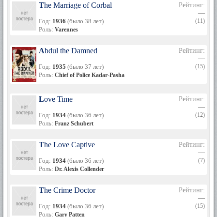
The Marriage of Corbal
Рейтинг:
—
Год:
1936
(было 38 лет)
(11)
Роль:
Varennes
Abdul the Damned
Рейтинг:
—
Год:
1935
(было 37 лет)
(15)
Роль:
Chief of Police Kadar-Pasha
Love Time
Рейтинг:
—
Год:
1934
(было 36 лет)
(12)
Роль:
Franz Schubert
The Love Captive
Рейтинг:
—
Год:
1934
(было 36 лет)
(7)
Роль:
Dr. Alexis Collender
The Crime Doctor
Рейтинг:
—
Год:
1934
(было 36 лет)
(15)
Роль:
Gary Patten