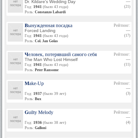
Dr. Kildare's Wedding Day
—
Год:
1941
(было 43 года)
(21)
Роль:
Constanzo Labardi
Вынужденная посадка
Рейтинг:
Forced Landing
—
Год:
1941
(было 43 года)
(17)
Роль:
Col. Jan Golas
Человек, потерявший самого себя
Рейтинг:
The Man Who Lost Himself
—
Год:
1941
(было 43 года)
(11)
Роль:
Peter Ransome
Make-Up
Рейтинг:
—
Год:
1937
(было 39 лет)
(3)
Роль:
Bux
Guilty Melody
Рейтинг:
—
Год:
1936
(было 38 лет)
(4)
Роль:
Galloni