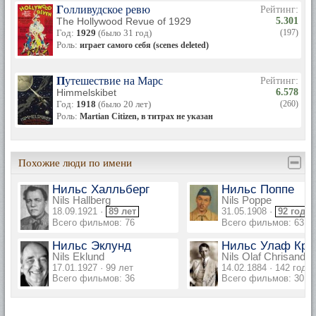
Голливудское ревю
Рейтинг:
The Hollywood Revue of 1929
5.301
Год:
1929
(было 31 год)
(197)
Роль:
играет самого себя (scenes deleted)
Путешествие на Марс
Рейтинг:
Himmelskibet
6.578
Год:
1918
(было 20 лет)
(260)
Роль:
Martian Citizen, в титрах не указан
Похожие люди по имени
Нильс Халльберг
Нильс Поппе
Nils Hallberg
Nils Poppe
18.09.1921 ·
89 лет
31.05.1908 ·
92 года
Всего фильмов: 76
Всего фильмов: 63
Нильс Эклунд
Нильс Улаф Кри
Nils Eklund
Nils Olaf Chrisander
17.01.1927 · 99 лет
14.02.1884 · 142 года
Всего фильмов: 36
Всего фильмов: 30