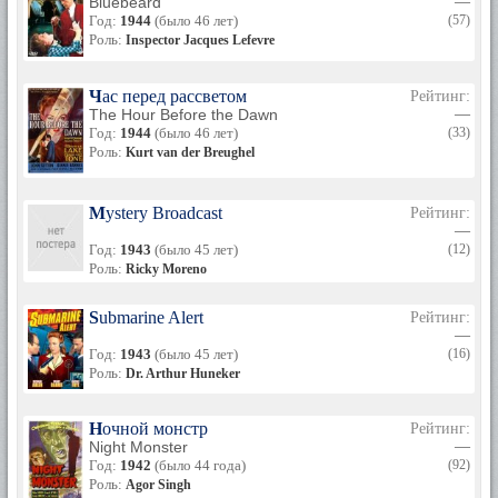
Bluebeard
—
Год:
1944
(было 46 лет)
(57)
Роль:
Inspector Jacques Lefevre
Час перед рассветом
Рейтинг:
The Hour Before the Dawn
—
Год:
1944
(было 46 лет)
(33)
Роль:
Kurt van der Breughel
Mystery Broadcast
Рейтинг:
—
Год:
1943
(было 45 лет)
(12)
Роль:
Ricky Moreno
Submarine Alert
Рейтинг:
—
Год:
1943
(было 45 лет)
(16)
Роль:
Dr. Arthur Huneker
Ночной монстр
Рейтинг:
Night Monster
—
Год:
1942
(было 44 года)
(92)
Роль:
Agor Singh