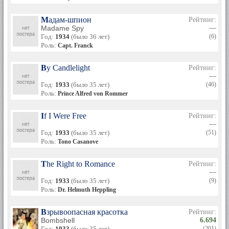
Мадам-шпион
Рейтинг:
Madame Spy
—
Год:
1934
(было 36 лет)
(6)
Роль:
Capt. Franck
By Candlelight
Рейтинг:
—
Год:
1933
(было 35 лет)
(46)
Роль:
Prince Alfred von Rommer
If I Were Free
Рейтинг:
—
Год:
1933
(было 35 лет)
(51)
Роль:
Tono Casanove
The Right to Romance
Рейтинг:
—
Год:
1933
(было 35 лет)
(9)
Роль:
Dr. Helmuth Heppling
Взрывоопасная красотка
Рейтинг:
Bombshell
6.694
Год:
1933
(было 35 лет)
(201)