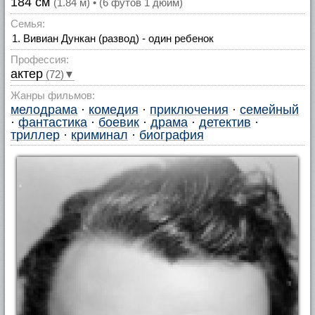
184 см
(1.84 м) • (6 футов 1 дюйм)
Семья:
Вивиан Дункан (развод) - один ребенок
Профессия:
актер
(72)▼
Жанры фильмов:
мелодрама
·
комедия
·
приключения
·
семейный
·
фантастика
·
боевик
·
драма
·
детектив
·
триллер
·
криминал
·
биография