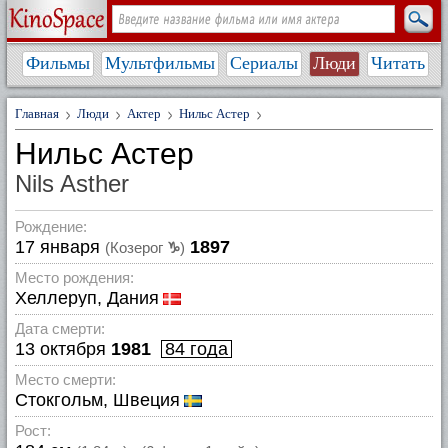
Фильмы
Мультфильмы
Сериалы
Люди
Читать
Главная
Люди
Актер
Нильс Астер
Нильс Астер
Nils Asther
Рождение:
17 января
1897
(Козерог
♑
)
Место рождения:
Хеллеруп, Дания
Дата смерти:
13 октября
1981
84 года
Место смерти:
Стокгольм, Швеция
Рост: