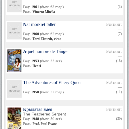
—
Швецию. На родине Астер Нильс играет в театре, а также
Год:
1961
(было 63 года)
(3)
снимается в 4-х фильмах в Дании и Швеции. В 1963 году
Роль:
Vincent Mitella
актер окончательно уходит из театра и кино, посвящая все
свое свободное время живописи.
När mörkret faller
Рейтинг:
В 1988, через 7 лет после смерти актера, в Швеции вышла
—
его автобиография "Путь шута".
Год:
1960
(было 62 года)
(7)
Роль:
Tord Ekstedt, vicar
За заслуги перед мировым кинематографом Нильс Астер
был удостоен звезды на Аллее Славы в Голливуде.
Aquel hombre de Tánger
Рейтинг:
Перевод биографии: Потейка
—
Год:
1953
(было 55 лет)
(18)
Роль:
Henri
The Adventures of Ellery Queen
Рейтинг:
—
Год:
1950
(было 52 года)
(11)
Крылатая змея
Рейтинг:
The Feathered Serpent
—
Год:
1948
(было 50 лет)
(30)
Роль:
Prof. Paul Evans