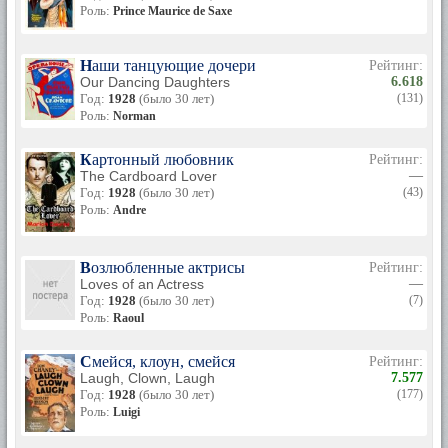
Роль:
Prince Maurice de Saxe
Наши танцующие дочери
Рейтинг:
Our Dancing Daughters
6.618
Год:
1928
(было 30 лет)
(131)
Роль:
Norman
Картонный любовник
Рейтинг:
The Cardboard Lover
—
Год:
1928
(было 30 лет)
(43)
Роль:
Andre
Возлюбленные актрисы
Рейтинг:
Loves of an Actress
—
Год:
1928
(было 30 лет)
(7)
Роль:
Raoul
Смейся, клоун, смейся
Рейтинг:
Laugh, Clown, Laugh
7.577
Год:
1928
(было 30 лет)
(177)
Роль:
Luigi