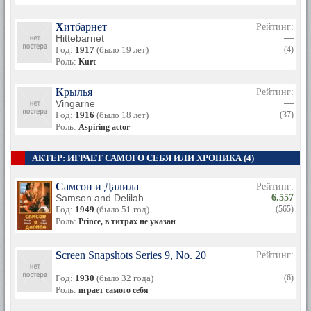
Хитбарнет
Рейтинг:
Hittebarnet
—
Год:
1917
(было 19 лет)
(4)
Роль:
Kurt
Крылья
Рейтинг:
Vingarne
—
Год:
1916
(было 18 лет)
(37)
Роль:
Aspiring actor
АКТЕР: ИГРАЕТ САМОГО СЕБЯ ИЛИ ХРОНИКА (4)
Самсон и Далила
Рейтинг:
Samson and Delilah
6.557
Год:
1949
(было 51 год)
(565)
Роль:
Prince, в титрах не указан
Screen Snapshots Series 9, No. 20
Рейтинг:
—
Год:
1930
(было 32 года)
(6)
Роль:
играет самого себя