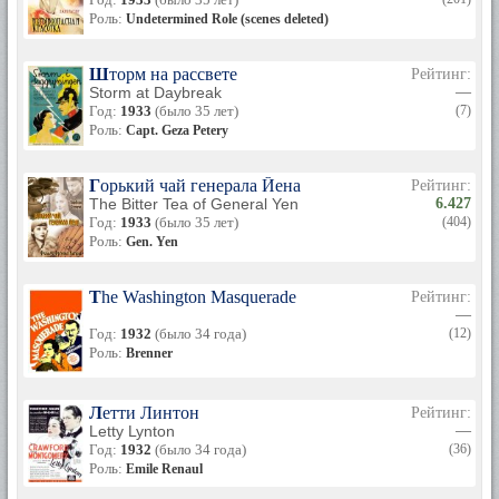
Роль:
Undetermined Role (scenes deleted)
Шторм на рассвете
Рейтинг:
Storm at Daybreak
—
Год:
1933
(было 35 лет)
(7)
Роль:
Capt. Geza Petery
Горький чай генерала Йена
Рейтинг:
The Bitter Tea of General Yen
6.427
Год:
1933
(было 35 лет)
(404)
Роль:
Gen. Yen
The Washington Masquerade
Рейтинг:
—
Год:
1932
(было 34 года)
(12)
Роль:
Brenner
Летти Линтон
Рейтинг:
Letty Lynton
—
Год:
1932
(было 34 года)
(36)
Роль:
Emile Renaul