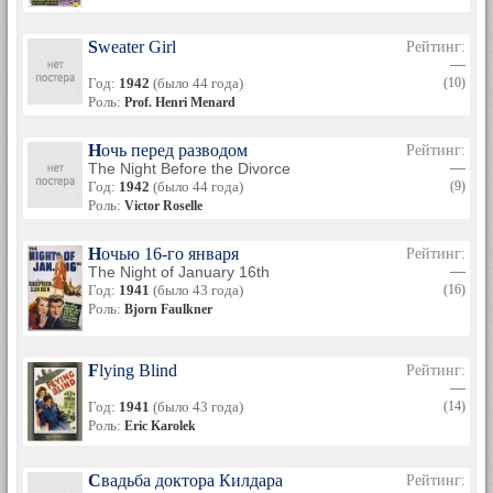
Sweater Girl
Рейтинг:
—
Год:
1942
(было 44 года)
(10)
Роль:
Prof. Henri Menard
Ночь перед разводом
Рейтинг:
The Night Before the Divorce
—
Год:
1942
(было 44 года)
(9)
Роль:
Victor Roselle
Ночью 16-го января
Рейтинг:
The Night of January 16th
—
Год:
1941
(было 43 года)
(16)
Роль:
Bjorn Faulkner
Flying Blind
Рейтинг:
—
Год:
1941
(было 43 года)
(14)
Роль:
Eric Karolek
Свадьба доктора Килдара
Рейтинг: