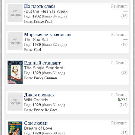
Но плоть слаба
Рейтинг:
-But the Flesh Is Weak
—
Год:
1932
(было 34 года)
(16)
Роль:
Prince Paul
Морская летучая мышь
Рейтинг:
The Sea Bat
—
Год:
1930
(было 32 года)
(18)
Роль:
Carl
Единый стандарт
Рейтинг:
The Single Standard
—
Год:
1929
(было 31 год)
(73)
Роль:
Packy Cannon
Дикая орхидея
Рейтинг:
Wild Orchids
6.774
Год:
1929
(было 31 год)
(174)
Роль:
Prince De Gace
Сон любви
Рейтинг:
Dream of Love
—
Год:
1928
(было 30 лет)
(15)