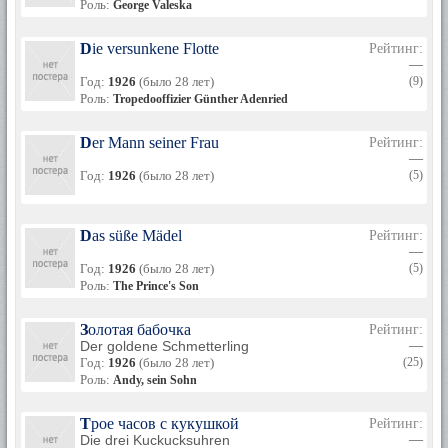
Роль:
George Valeska
Die versunkene Flotte
Рейтинг:
—
Год:
1926
(было 28 лет)
(9)
Роль:
Tropedooffizier Günther Adenried
Der Mann seiner Frau
Рейтинг:
—
Год:
1926
(было 28 лет)
(5)
Das süße Mädel
Рейтинг:
—
Год:
1926
(было 28 лет)
(5)
Роль:
The Prince's Son
Золотая бабочка
Рейтинг:
Der goldene Schmetterling
—
Год:
1926
(было 28 лет)
(25)
Роль:
Andy, sein Sohn
Трое часов с кукушкой
Рейтинг:
Die drei Kuckucksuhren
—