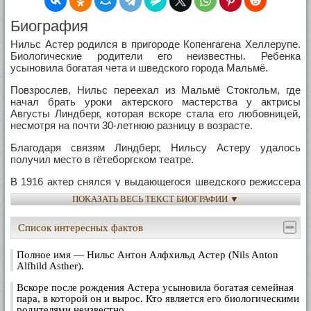
Биография
Нильс Астер родился в пригороде Копенгагена Хеллерупе.
Биологические родители его неизвестны. Ребенка
усыновила богатая чета и шведского города Мальмё.
Повзрослев, Нильс переехал из Мальмё Стокгольм, где
начал брать уроки актерского мастерства у актрисы
Августы Линдберг, которая вскоре стала его любовницей,
несмотря на почти 30-летнюю разницу в возрасте.
Благодаря связям Линдберг, Нильсу Астеру удалось
получил место в гётеборгском театре.
В 1916 актер снялся у выдающегося шведского режиссера
Морица Стиллера
ПОКАЗАТЬ ВЕСЬ ТЕКСТ БИОГРАФИИ ▼
в картине "Крылья" (в наше время более известна другая
экранизация этого романа Германа Банга – фильм
Список интересных фактов
"Михаэль" Карла Дрейера).
Полное имя — Нильс Антон Алфхильд Астер (Nils Anton
С 1918 по 1926 Нильс Астер снялся в двух десятках картин
Alfhild Asther).
в Швеции, Дании и Германии, в том числе в постановках
Фореста Хольге-Мадсена, Виктора Шестрема и Майкла
Вскоре после рождения Астера усыновила богатая семейная
Кертиса.
пара, в которой он и вырос. Кто является его биологическими
родителями неизвестно.