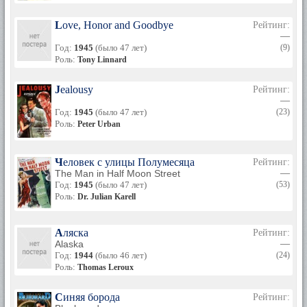
Love, Honor and Goodbye
Рейтинг:
—
Год:
1945
(было 47 лет)
(9)
Роль:
Tony Linnard
Jealousy
Рейтинг:
—
Год:
1945
(было 47 лет)
(23)
Роль:
Peter Urban
Человек с улицы Полумесяца
Рейтинг:
The Man in Half Moon Street
—
Год:
1945
(было 47 лет)
(53)
Роль:
Dr. Julian Karell
Аляска
Рейтинг:
Alaska
—
Год:
1944
(было 46 лет)
(24)
Роль:
Thomas Leroux
Синяя борода
Рейтинг: