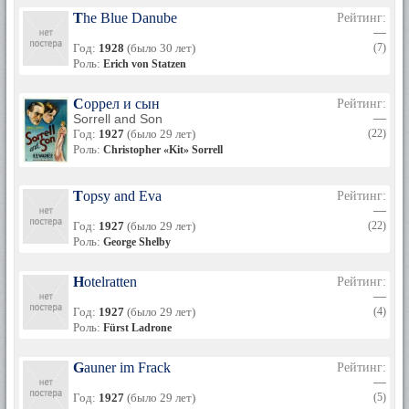
The Blue Danube
Рейтинг:
—
Год:
1928
(было 30 лет)
(7)
Роль:
Erich von Statzen
Соррел и сын
Рейтинг:
Sorrell and Son
—
Год:
1927
(было 29 лет)
(22)
Роль:
Christopher «Kit» Sorrell
Topsy and Eva
Рейтинг:
—
Год:
1927
(было 29 лет)
(22)
Роль:
George Shelby
Hotelratten
Рейтинг:
—
Год:
1927
(было 29 лет)
(4)
Роль:
Fürst Ladrone
Gauner im Frack
Рейтинг:
—
Год:
1927
(было 29 лет)
(5)