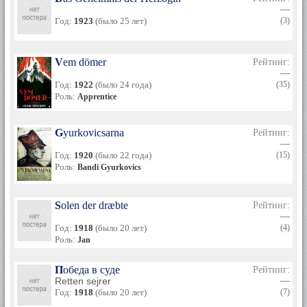
—
Год:
1923
(было 25 лет)
(3)
Vem dömer
Рейтинг:
—
Год:
1922
(было 24 года)
(35)
Роль:
Apprentice
Gyurkovicsarna
Рейтинг:
—
Год:
1920
(было 22 года)
(15)
Роль:
Bandi Gyurkovics
Solen der dræbte
Рейтинг:
—
Год:
1918
(было 20 лет)
(4)
Роль:
Jan
Победа в суде
Рейтинг:
Retten sejrer
—
Год:
1918
(было 20 лет)
(7)