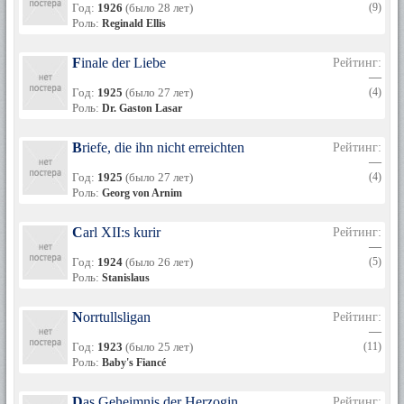
Год:
1926
(было 28 лет)
(9)
Роль:
Reginald Ellis
Finale der Liebe
Рейтинг:
—
Год:
1925
(было 27 лет)
(4)
Роль:
Dr. Gaston Lasar
Briefe, die ihn nicht erreichten
Рейтинг:
—
Год:
1925
(было 27 лет)
(4)
Роль:
Georg von Arnim
Carl XII:s kurir
Рейтинг:
—
Год:
1924
(было 26 лет)
(5)
Роль:
Stanislaus
Norrtullsligan
Рейтинг:
—
Год:
1923
(было 25 лет)
(11)
Роль:
Baby's Fiancé
Das Geheimnis der Herzogin
Рейтинг: