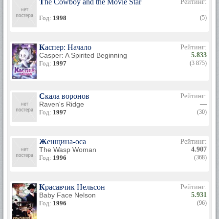
The Cowboy and the Movie Star
Рейтинг:
—
Год:
1998
(5)
Каспер: Начало
Рейтинг:
Casper: A Spirited Beginning
5.833
Год:
1997
(3 875)
Скала воронов
Рейтинг:
Raven's Ridge
—
Год:
1997
(30)
Женщина-оса
Рейтинг:
The Wasp Woman
4.907
Год:
1996
(368)
Красавчик Нельсон
Рейтинг:
Baby Face Nelson
5.931
Год:
1996
(96)