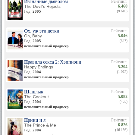
Изгнанные дьяволом
Рейтинг:
The Devil's Rejects
6.460
Год:
2005
(9 610)
Ох, уж эти детки
Рейтинг:
Oh, Baby
5.046
Год:
2005
(347)
исполнительный продюсер
Правила секса 2: Хэппиэнд
Рейтинг:
Happy Endings
5.204
Год:
2004
(1 075)
исполнительный продюсер
Шашлык
Рейтинг:
The Cookout
5.082
Год:
2004
(405)
исполнительный продюсер
Принц и я
Рейтинг:
The Prince & Me
6.826
Год:
2004
(16 166)