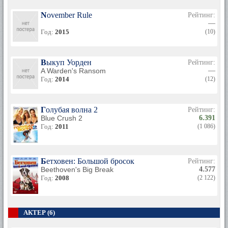
November Rule
Рейтинг:
—
Год:
2015
(10)
Выкуп Уорден
Рейтинг:
A Warden's Ransom
—
Год:
2014
(12)
Голубая волна 2
Рейтинг:
Blue Crush 2
6.391
Год:
2011
(1 086)
Бетховен: Большой бросок
Рейтинг:
Beethoven's Big Break
4.577
Год:
2008
(2 122)
АКТЕР (6)