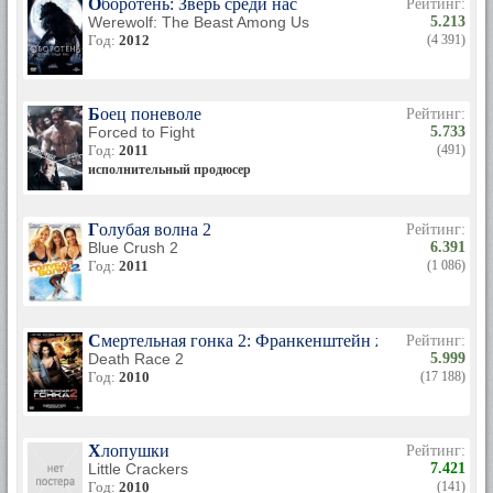
Оборотень: Зверь среди нас
Рейтинг:
Werewolf: The Beast Among Us
5.213
Год:
2012
(4 391)
Боец поневоле
Рейтинг:
Forced to Fight
5.733
Год:
2011
(491)
исполнительный продюсер
Голубая волна 2
Рейтинг:
Blue Crush 2
6.391
Год:
2011
(1 086)
Смертельная гонка 2: Франкенштейн жив
Рейтинг:
Death Race 2
5.999
Год:
2010
(17 188)
Хлопушки
Рейтинг:
Little Crackers
7.421
Год:
2010
(141)