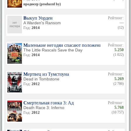
продюсер (produced by)
Выкуп Уорден
Рейтинг:
A Warden's Ransom
—
Год:
2014
(12)
Маленькие негодяи спасают положение
Рейтинг:
The Little Rascals Save the Day
5.250
Год:
2014
(1 022)
Мертвец из Тумстоуна
Рейтинг:
Dead in Tombstone
5.269
Год:
2012
(2 786)
Смертельная гонка 3: Ад
Рейтинг:
Death Race 3: Inferno
5.768
Год:
2012
(10 757)