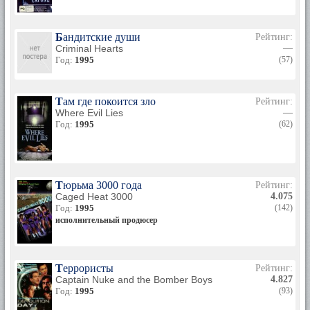
Бандитские души
Рейтинг:
Criminal Hearts
—
Год:
1995
(57)
Там где покоится зло
Рейтинг:
Where Evil Lies
—
Год:
1995
(62)
Тюрьма 3000 года
Рейтинг:
Caged Heat 3000
4.075
Год:
1995
(142)
исполнительный продюсер
Террористы
Рейтинг:
Captain Nuke and the Bomber Boys
4.827
Год:
1995
(93)