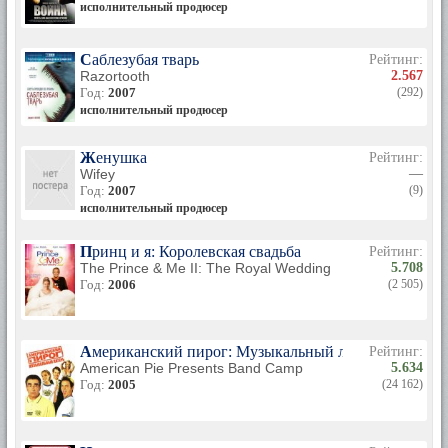
исполнительный продюсер
Саблезубая тварь
Рейтинг:
Razortooth
2.567
Год:
2007
(292)
исполнительный продюсер
Женушка
Рейтинг:
Wifey
—
Год:
2007
(9)
исполнительный продюсер
Принц и я: Королевская свадьба
Рейтинг:
The Prince & Me II: The Royal Wedding
5.708
Год:
2006
(2 505)
Американский пирог: Музыкальный лагерь
Рейтинг:
American Pie Presents Band Camp
5.634
Год:
2005
(24 162)