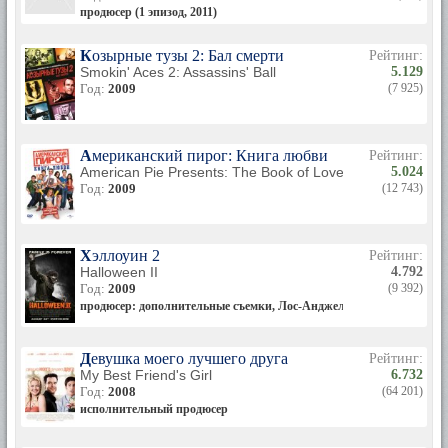
продюсер (1 эпизод, 2011)
Козырные тузы 2: Бал смерти
Рейтинг:
Smokin' Aces 2: Assassins' Ball
5.129
Год:
2009
(7 925)
Американский пирог: Книга любви
Рейтинг:
American Pie Presents: The Book of Love
5.024
Год:
2009
(12 743)
Хэллоуин 2
Рейтинг:
Halloween II
4.792
Год:
2009
(9 392)
продюсер: дополнительные съемки, Лос-Анджелес
Девушка моего лучшего друга
Рейтинг:
My Best Friend's Girl
6.732
Год:
2008
(64 201)
исполнительный продюсер