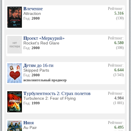
Влечение
Рейтинг:
Attraction
5.316
Год:
2000
(130)
Проект «Меркурий»
Рейтинг:
Rocket's Red Glare
6.580
Год:
2000
(106)
Детям до 16-ти
Рейтинг:
Skipped Parts
6.644
Год:
2000
(3 543)
исполнительный продюсер
Турбулентность 2: Страх полетов
Рейтинг:
Turbulence 2: Fear of Flying
4.984
Год:
1999
(1 001)
Няня
Рейтинг:
Au Pair
6.495