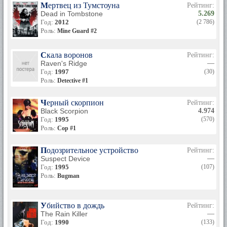
Мертвец из Тумстоуна
Рейтинг:
Dead in Tombstone
5.269
Год:
2012
(2 786)
Роль:
Mine Guard #2
Скала воронов
Рейтинг:
Raven's Ridge
—
Год:
1997
(30)
Роль:
Detective #1
Черный скорпион
Рейтинг:
Black Scorpion
4.974
Год:
1995
(570)
Роль:
Cop #1
Подозрительное устройство
Рейтинг:
Suspect Device
—
Год:
1995
(107)
Роль:
Bugman
Убийство в дождь
Рейтинг:
The Rain Killer
—
Год:
1990
(133)