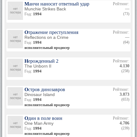
Манчи наносит ответный удар
Рейтинг:
Munchie Strikes Back
—
Год:
1994
(73)
Отражение преступления
Рейтинг:
Reflections on a Crime
—
Год:
1994
(64)
исполнительный продюсер
Нерожденный 2
Рейтинг:
The Unborn II
4.130
Год:
1994
(258)
Остров динозавров
Рейтинг:
Dinosaur Island
3.873
Год:
1994
(653)
исполнительный продюсер
Один в поле воин
Рейтинг:
One Man Army
4.706
Год:
1994
(239)
исполнительный продюсер