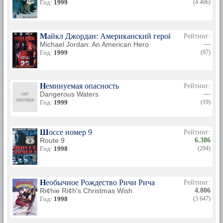
Год:
1999
(4 406)
Майкл Джордан: Американский герой
Рейтинг:
Michael Jordan: An American Hero
—
Год:
1999
(97)
Неминуемая опасность
Рейтинг:
Dangerous Waters
—
Год:
1999
(19)
Шоссе номер 9
Рейтинг:
Route 9
6.386
Год:
1998
(294)
Необычное Рождество Ричи Рича
Рейтинг:
Ri¢hie Ri¢h's Christmas Wish
4.806
Год:
1998
(3 647)