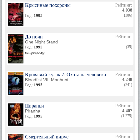
Крысиные похороны
Рейтинг:
4.038
Год:
1995
(386)
До ночи
Рейтинг:
One Night Stand
—
Год:
1995
(35)
сопродюсер
Кровавый кулак 7: Охота на человека
Рейтинг:
Bloodfist VII: Manhunt
4.248
Год:
1995
(241)
Пираньи
Рейтинг:
Piranha
4.407
Год:
1995
(1 275)
Смертельный вирус
Рейтинг: