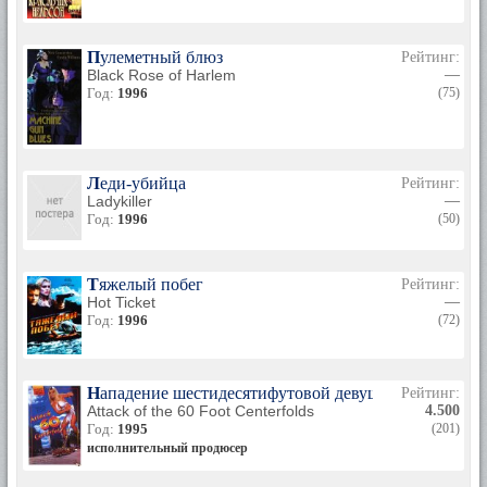
Пулеметный блюз
Рейтинг:
Black Rose of Harlem
—
Год:
1996
(75)
Леди-убийца
Рейтинг:
Ladykiller
—
Год:
1996
(50)
Тяжелый побег
Рейтинг:
Hot Ticket
—
Год:
1996
(72)
Нападение шестидесятифутовой девушки с обложки
Рейтинг:
Attack of the 60 Foot Centerfolds
4.500
Год:
1995
(201)
исполнительный продюсер