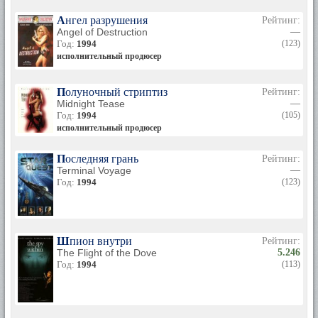
Ангел разрушения
Рейтинг:
Angel of Destruction
—
Год:
1994
(123)
исполнительный продюсер
Полуночный стриптиз
Рейтинг:
Midnight Tease
—
Год:
1994
(105)
исполнительный продюсер
Последняя грань
Рейтинг:
Terminal Voyage
—
Год:
1994
(123)
Шпион внутри
Рейтинг:
The Flight of the Dove
5.246
Год:
1994
(113)