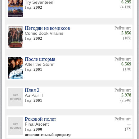
Try Seventeen
6.295
Год:
2002
(4 139)
Негодяи из комиксов
Рейтинг:
Comic Book Villains
5.856
Год:
2002
(165)
После шторма
Рейтинг:
After the Storm
6.569
Год:
2001
(170)
Няня 2
Рейтинг:
Au Pair II
5.978
Год:
2001
(2 246)
Роковой полет
Рейтинг:
Final Ascent
—
Год:
2000
(32)
исполнительный продюсер