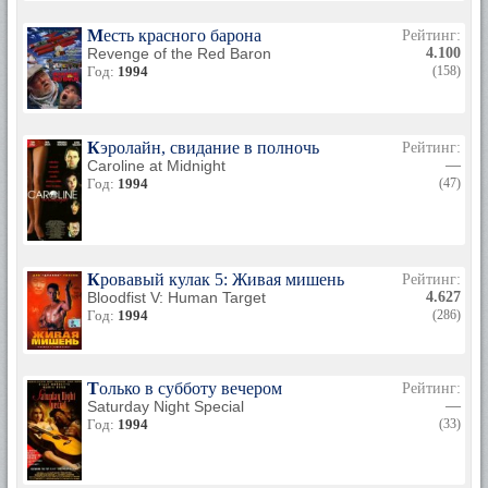
Месть красного барона
Рейтинг:
Revenge of the Red Baron
4.100
Год:
1994
(158)
Кэролайн, свидание в полночь
Рейтинг:
Caroline at Midnight
—
Год:
1994
(47)
Кровавый кулак 5: Живая мишень
Рейтинг:
Bloodfist V: Human Target
4.627
Год:
1994
(286)
Только в субботу вечером
Рейтинг:
Saturday Night Special
—
Год:
1994
(33)