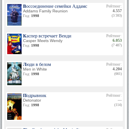
Воссоединение семейки Аддамс
Рейтинг:
Addams Family Reunion
4.557
Год:
1998
(3 593)
Каспер встречает Венди
Рейтинг:
Casper Meets Wendy
6.053
Год:
1998
(7 487)
Люди в белом
Рейтинг:
Men in White
4.204
Год:
1998
(661)
Подрывник
Рейтинг:
Detonator
—
Год:
1998
(114)