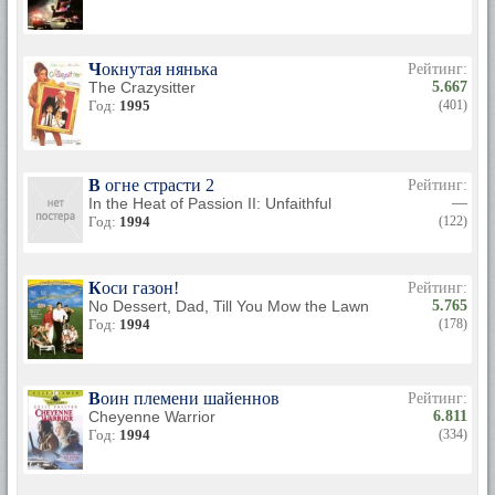
Чокнутая нянька
Рейтинг:
The Crazysitter
5.667
Год:
1995
(401)
В огне страсти 2
Рейтинг:
In the Heat of Passion II: Unfaithful
—
Год:
1994
(122)
Коси газон!
Рейтинг:
No Dessert, Dad, Till You Mow the Lawn
5.765
Год:
1994
(178)
Воин племени шайеннов
Рейтинг:
Cheyenne Warrior
6.811
Год:
1994
(334)