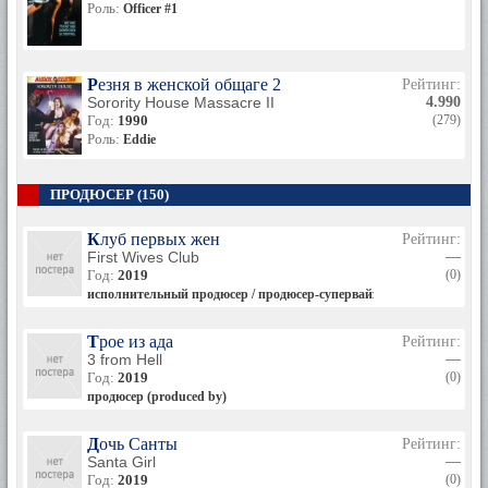
Роль:
Officer #1
Резня в женской общаге 2
Рейтинг:
Sorority House Massacre II
4.990
Год:
1990
(279)
Роль:
Eddie
ПРОДЮСЕР (150)
Клуб первых жен
Рейтинг:
First Wives Club
—
Год:
2019
(0)
исполнительный продюсер / продюсер-супервайзер (10 эпизодов, 20
Трое из ада
Рейтинг:
3 from Hell
—
Год:
2019
(0)
продюсер (produced by)
Дочь Санты
Рейтинг:
Santa Girl
—
Год:
2019
(0)