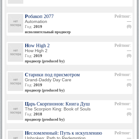
Робакоп 2077
Рейтинг:
Automation
—
Год:
2019
(0)
исполнительный продюсер
How High 2
Рейтинг:
How High 2
—
Год:
2019
(0)
продюсер (produced by)
Старики под присмотром
Рейтинг:
Grand-Daddy Day Care
—
Год:
2019
(0)
продюсер (produced by)
Царь Скорпионов: Книга Душ
Рейтинг:
The Scorpion King: Book of Souls
—
Год:
2018
(0)
продюсер (produced by)
Несломленный: Путь к искуплению
Рейтинг:
Unbroken: Path to Redemption
—