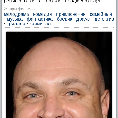
режиссер
·
актер
·
продюсер
(5)▼
(6)▼
(150)▼
Жанры фильмов:
мелодрама
·
комедия
·
приключения
·
семейный
·
музыка
·
фантастика
·
боевик
·
драма
·
детектив
·
триллер
·
криминал