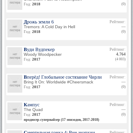
Год:
2018
(0)
Дрожь земли 6
Рейтинг:
Tremors: A Cold Day in Hell
—
Год:
2018
(0)
Вуди Вудпекер
Рейтинг:
Woody Woodpecker
4.764
Год:
2017
(4 003)
Вперёд! Глобальное состязание Чирлидеров
Рейтинг:
Bring It On: Worldwide #Cheersmack
—
Год:
2017
(0)
Кампус
Рейтинг:
The Quad
—
Год:
2017
(0)
продюсер-супервайзер (17 эпизодов, 2017-2018)
Смертельная гонка 4: Вне анархии
Рейтинг: