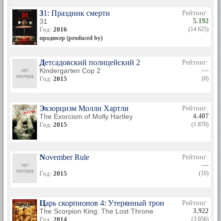
31: Праздник смерти
Рейтинг:
31
5.192
Год:
2016
(14 625)
продюсер (produced by)
Детсадовский полицейский 2
Рейтинг:
Kindergarten Cop 2
—
Год:
2015
(0)
Экзорцизм Молли Хартли
Рейтинг:
The Exorcism of Molly Hartley
4.407
Год:
2015
(1 870)
November Rule
Рейтинг:
—
Год:
2015
(10)
Царь скорпионов 4: Утерянный трон
Рейтинг:
The Scorpion King: The Lost Throne
3.922
Год:
2014
(3 056)