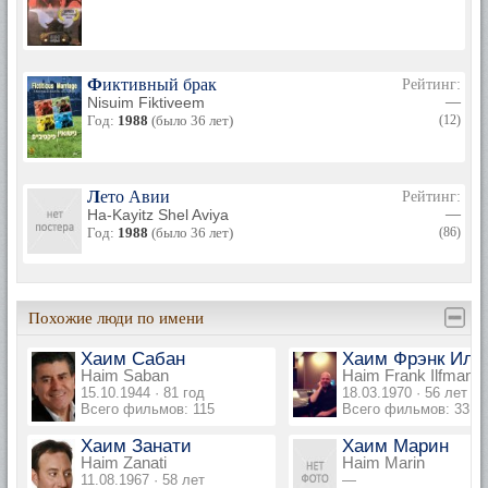
Фиктивный брак
Рейтинг:
Nisuim Fiktiveem
—
Год:
1988
(было 36 лет)
(12)
Лето Авии
Рейтинг:
Ha-Kayitz Shel Aviya
—
Год:
1988
(было 36 лет)
(86)
Похожие люди по имени
Хаим Сабан
Хаим Фрэнк Ил
Haim Saban
Haim Frank Ilfman
15.10.1944 · 81 год
18.03.1970 · 56 лет
Всего фильмов: 115
Всего фильмов: 33
Хаим Занати
Хаим Марин
Haim Zanati
Haim Marin
11.08.1967 · 58 лет
—