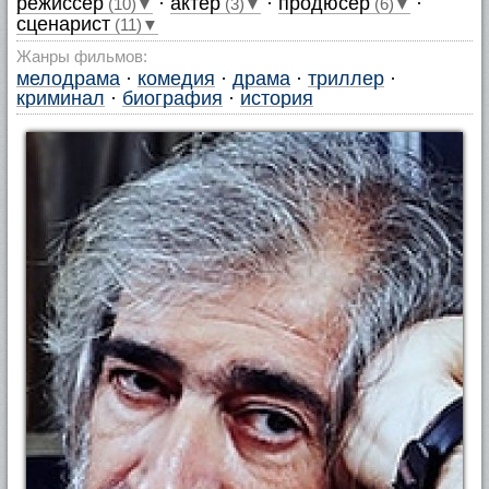
режиссер
·
актер
·
продюсер
·
(10)▼
(3)▼
(6)▼
сценарист
(11)▼
Жанры фильмов:
мелодрама
·
комедия
·
драма
·
триллер
·
криминал
·
биография
·
история