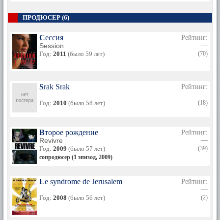
ПРОДЮСЕР (6)
Сессия
Рейтинг:
Session
—
Год:
2011
(было 59 лет)
(70)
Srak Srak
Рейтинг:
—
Год:
2010
(было 58 лет)
(18)
Второе рождение
Рейтинг:
Revivre
—
Год:
2009
(было 57 лет)
(39)
сопродюсер (1 эпизод, 2009)
Le syndrome de Jerusalem
Рейтинг:
—
Год:
2008
(было 56 лет)
(2)