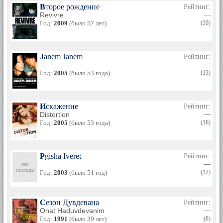
Второе рождение
Рейтинг:
Revivre
—
Год:
2009
(было 57 лет)
(39)
Janem Janem
Рейтинг:
—
Год:
2005
(было 53 года)
(13)
Искажение
Рейтинг:
Distortion
—
Год:
2005
(было 53 года)
(16)
Pgisha Iveret
Рейтинг:
—
Год:
2003
(было 51 год)
(12)
Сезон Дувдевана
Рейтинг:
Onat Haduvdevanim
—
Год:
1991
(было 39 лет)
(8)