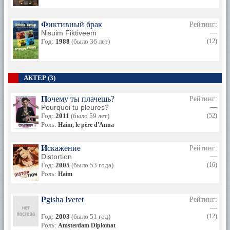
Фиктивный брак
Рейтинг:
Nisuim Fiktiveem
—
Год:
1988
(было 36 лет)
(12)
АКТЕР (3)
Почему ты плачешь?
Рейтинг:
Pourquoi tu pleures?
—
Год:
2011
(было 59 лет)
(52)
Роль:
Haim, le père d'Anna
Искажение
Рейтинг:
Distortion
—
Год:
2005
(было 53 года)
(16)
Роль:
Haim
Pgisha Iveret
Рейтинг:
—
Год:
2003
(было 51 год)
(12)
Роль:
Amsterdam Diplomat