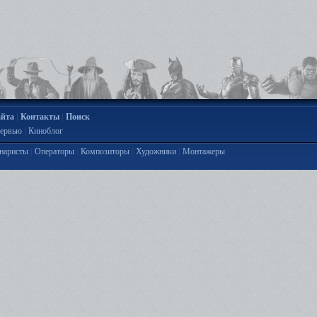
|
|
айта
Контакты
Поиск
|
ервью
Киноблог
|
|
|
|
наристы
Операторы
Композиторы
Художники
Монтажеры