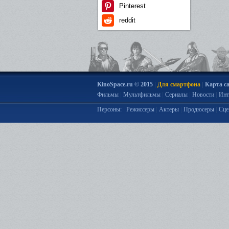
Pinterest
reddit
|
|
KinoSpace.ru © 2015
Для смартфона
Карта с
|
|
|
|
Фильмы
Мультфильмы
Сериалы
Новости
Инт
|
|
|
Персоны:
Режиссеры
Актеры
Продюсеры
Сце