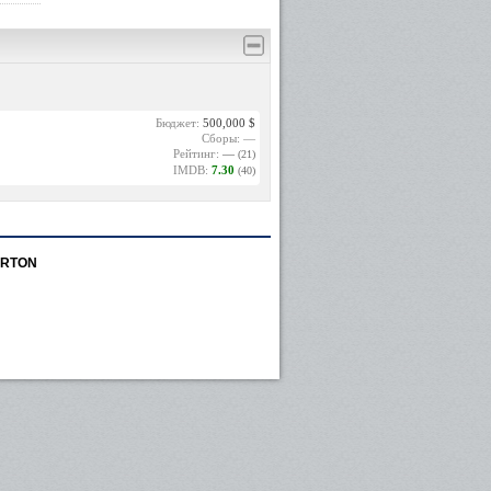
Бюджет:
500,000 $
Сборы: —
Рейтинг:
—
(21)
IMDB:
7.30
(40)
ARTON