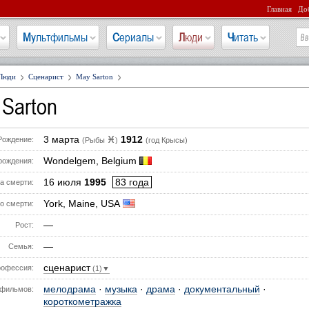
Главная
Доб
Мультфильмы
Сериалы
Люди
Читать
Люди
Сценарист
May Sarton
Sarton
3 марта
1912
♓
Рождение:
(Рыбы
)
(год Крысы)
Wondelgem, Belgium
рождения:
16 июля
1995
83 года
а смерти:
York, Maine, USA
о смерти:
—
Рост:
—
Семья:
сценарист
офессия:
(1)▼
мелодрама
·
музыка
·
драма
·
документальный
·
фильмов:
короткометражка