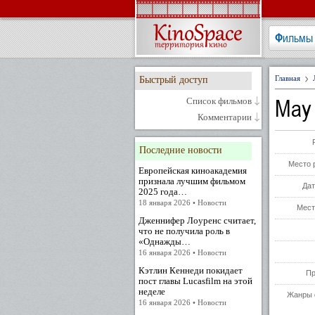
Фильмы
Главная
Быстрый доступ
May 
Список фильмов
Комментарии
Последние новости
Место 
Европейская киноакадемия
признала лучшим фильмом
Дат
2025 года…
18 января 2026 • Новости
Мест
Дженнифер Лоуренс считает,
что не получила роль в
«Однажды…
16 января 2026 • Новости
Кэтлин Кеннеди покидает
Пр
пост главы Lucasfilm на этой
неделе
Жанры 
16 января 2026 • Новости