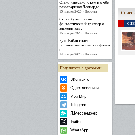
Стало известно, с кем и о чём
разговаривал Леонардо…
15 января 2026 • Новости
Список
Скотт Купер снимет
фантастический триллер о
СЦЕ
знаменитом…
15 января 2026 • Новости
Бутс Райли снимет
постапокалиптический фильм
о…
14 января 2026 • Новости
Поделитесь с друзьями
ВКонтакте
Одноклассники
Мой Мир
Telegram
Я.Мессенджер
Twitter
WhatsApp