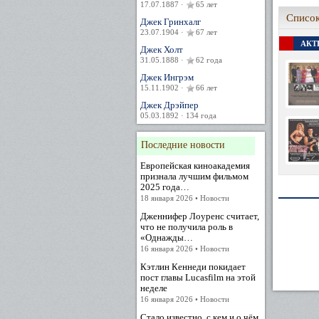
17.07.1887 ·
65 лет
Список
Джек Гринхалг
23.07.1904 ·
67 лет
АКТЕ
Джек Холт
31.05.1888 ·
62 года
Джек Ингрэм
15.11.1902 ·
66 лет
Джек Дрэйпер
05.03.1892 · 134 года
Последние новости
Европейская киноакадемия
признала лучшим фильмом
2025 года…
18 января 2026 • Новости
Дженнифер Лоуренс считает,
что не получила роль в
«Однажды…
16 января 2026 • Новости
Кэтлин Кеннеди покидает
пост главы Lucasfilm на этой
неделе
16 января 2026 • Новости
Стало известно, с кем и о чём