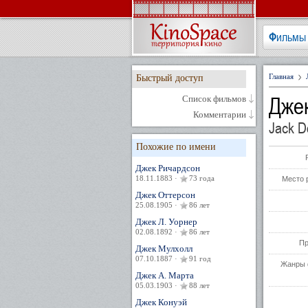
Фильмы
Главная
Быстрый доступ
Дже
Список фильмов
Комментарии
Jack D
Похожие по имени
Джек Ричардсон
18.11.1883 ·
73 года
Место 
Джек Оттерсон
25.08.1905 ·
86 лет
Джек Л. Уорнер
02.08.1892 ·
86 лет
Пр
Джек Мулхолл
07.10.1887 ·
91 год
Жанры 
Джек А. Марта
05.03.1903 ·
88 лет
Джек Конуэй