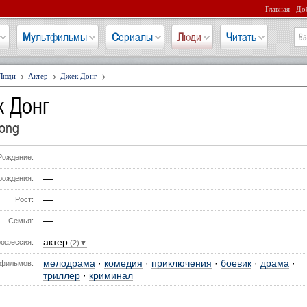
Главная
Доб
Мультфильмы
Сериалы
Люди
Читать
Люди
Актер
Джек Донг
к Донг
ong
—
Рождение:
—
рождения:
—
Рост:
—
Семья:
актер
офессия:
(2)▼
мелодрама
·
комедия
·
приключения
·
боевик
·
драма
·
фильмов:
триллер
·
криминал