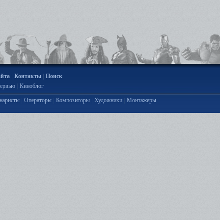
|
|
айта
Контакты
Поиск
|
ервью
Киноблог
|
|
|
|
наристы
Операторы
Композиторы
Художники
Монтажеры