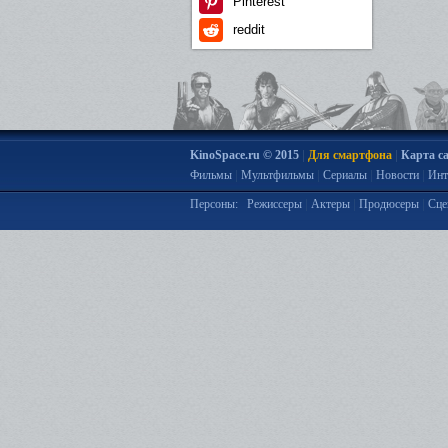
Pinterest
reddit
|
|
KinoSpace.ru © 2015
Для смартфона
Карта с
|
|
|
|
Фильмы
Мультфильмы
Сериалы
Новости
Инт
|
|
|
Персоны:
Режиссеры
Актеры
Продюсеры
Сце