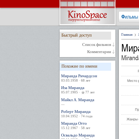
Фильмы
Главная
Быстрый доступ
Мир
Список фильмов
Комментарии
Mirand
Похожие по имени
Миранда Ричардсон
03.03.1958 · 68 лет
Место 
Иза Миранда
05.07.1905 ·
77 лет
Майкл А. Миранда
—
Пр
Роберт Миранда
10.04.1952 · 74 года
Жанры 
Миранда Отто
15.12.1967 · 58 лет
Освальдо Миранда