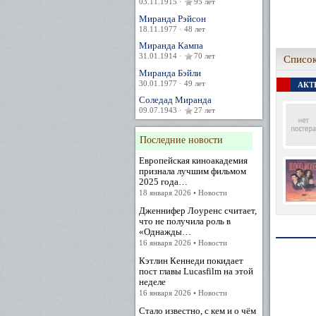
03.11.1915 ·
95 лет
Миранда Рэйсон
18.11.1977 · 48 лет
Миранда Кампа
31.01.1914 ·
70 лет
Список
Миранда Бэйли
30.01.1977 · 49 лет
АКТЕ
Соледад Миранда
09.07.1943 ·
27 лет
Последние новости
Европейская киноакадемия
признала лучшим фильмом
2025 года…
18 января 2026 • Новости
Дженнифер Лоуренс считает,
что не получила роль в
«Однажды…
16 января 2026 • Новости
Кэтлин Кеннеди покидает
пост главы Lucasfilm на этой
неделе
16 января 2026 • Новости
Стало известно, с кем и о чём