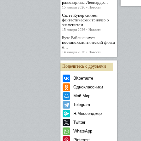
разговаривал Леонардо…
15 января 2026 • Новости
Скотт Купер снимет
фантастический триллер о
знаменитом…
15 января 2026 • Новости
Бутс Райли снимет
постапокалиптический фильм
о…
14 января 2026 • Новости
Поделитесь с друзьями
ВКонтакте
Одноклассники
Мой Мир
Telegram
Я.Мессенджер
Twitter
WhatsApp
Pinterest