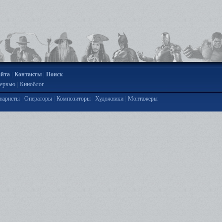
|
|
айта
Контакты
Поиск
|
ервью
Киноблог
|
|
|
|
наристы
Операторы
Композиторы
Художники
Монтажеры