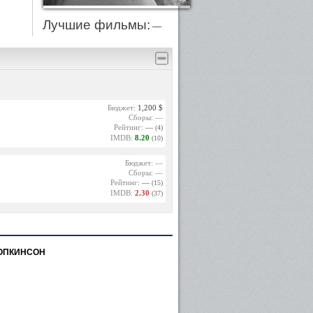
Лучшие фильмы:
—
Бюджет:
1,200 $
Сборы: —
Рейтинг:
—
(4)
IMDB:
8.20
(10)
Бюджет: —
Сборы: —
Рейтинг:
—
(15)
IMDB:
2.30
(37)
ОПКИНСОН