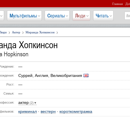
Главная
Доб
Мультфильмы
Сериалы
Люди
Читать
Люди
Актер
Миранда Хопкинсон
анда Хопкинсон
a Hopkinson
—
Рождение:
Суррей, Англия, Великобритания
рождения:
—
Рост:
—
Семья:
актер
офессия:
(2)▼
криминал
·
вестерн
·
короткометражка
фильмов: