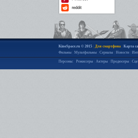
reddit
|
|
KinoSpace.ru © 2015
Для смартфона
Карта с
|
|
|
|
Фильмы
Мультфильмы
Сериалы
Новости
Инт
|
|
|
Персоны:
Режиссеры
Актеры
Продюсеры
Сце