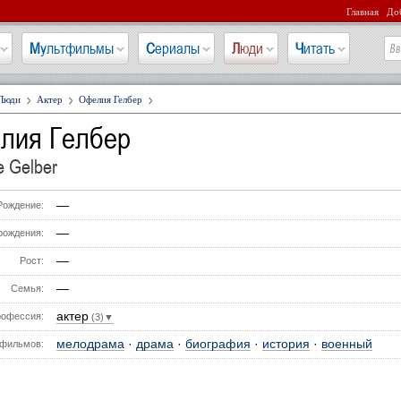
Главная
Доб
Мультфильмы
Сериалы
Люди
Читать
Люди
Актер
Офелия Гелбер
лия Гелбер
e Gelber
—
Рождение:
—
рождения:
—
Рост:
—
Семья:
актер
офессия:
(3)▼
мелодрама
·
драма
·
биография
·
история
·
военный
фильмов: