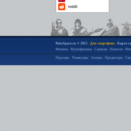
reddit
|
|
KinoSpace.ru © 2015
Для смартфона
Карта с
|
|
|
|
Фильмы
Мультфильмы
Сериалы
Новости
Инт
|
|
|
Персоны:
Режиссеры
Актеры
Продюсеры
Сце