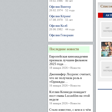
19.02.1986 · 40 лет
Список
Офелия Винтер
20.02.1974 · 52 года
АКТЕ
Офелия Кёринг
17.08.1970 · 55 лет
Офелия Колб
20.06.1982 · 44 года
Офелия Геворкян
—
Последние новости
Европейская киноакадемия
признала лучшим фильмом
2025 года…
18 января 2026 • Новости
Дженнифер Лоуренс считает,
что не получила роль в
«Однажды…
16 января 2026 • Новости
Кэтлин Кеннеди покидает
пост главы Lucasfilm на этой
неделе
16 января 2026 • Новости
Стало известно, с кем и о чём