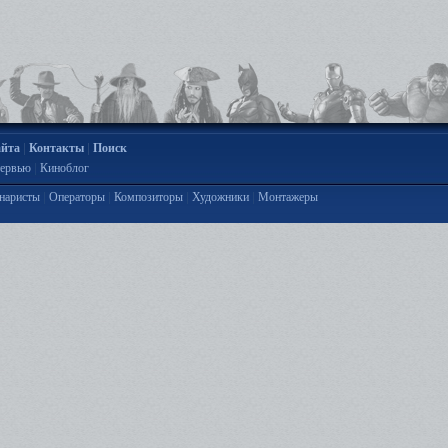
|
|
айта
Контакты
Поиск
|
ервью
Киноблог
|
|
|
|
наристы
Операторы
Композиторы
Художники
Монтажеры