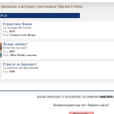
 фильмов, в которых участвовала Офелия Гелбер
Р (3)
Странствие Фанни
Le voyage de Fanny
Год:
2016
Роль:
Femme Croix Rouge
Только любовь?
Et toi t'es sur qui?
Год:
2007
Роль:
Mère Elodie, озвучка
Страсти по Бернадетт
La passion de Bernadette
Год:
1989
ВАШЕ МНЕНИЕ О ЧЕЛОВЕКЕ ПО ИМЕНИ
ОФЕЛИЯ 
Комментариев еще нет. Пишите смело!