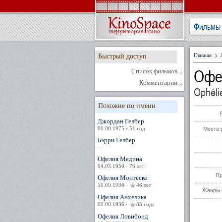
Фильмы
Главная
Быстрый доступ
Офе
Список фильмов
Комментарии
Ophéli
Похожие по имени
Джордан Гелбер
00.00.1975 · 51 год
Место 
Бэрри Гелбер
—
Офелия Медина
04.03.1950 · 76 лет
Пр
Офелия Монтеско
10.09.1936 ·
46 лет
Жанры 
Офелия Анхелика
00.00.1936 ·
83 года
Офелия Ловибонд