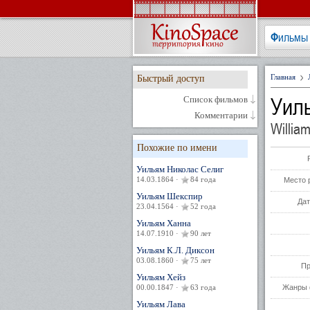
Фильмы
Главная
Быстрый доступ
Уил
Список фильмов
Комментарии
William
Похожие по имени
Уильям Николас Селиг
14.03.1864 ·
84 года
Место 
Уильям Шекспир
Дат
23.04.1564 ·
52 года
Уильям Ханна
14.07.1910 ·
90 лет
Уильям К.Л. Диксон
03.08.1860 ·
75 лет
Пр
Уильям Хейз
00.00.1847 ·
63 года
Жанры 
Уильям Лава