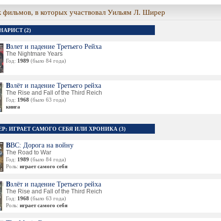
 фильмов, в которых участвовал Уильям Л. Ширер
НАРИСТ (2)
Взлет и падение Третьего Рейха
The Nightmare Years
Год:
1989
(было 84 года)
Взлёт и падение Третьего рейха
The Rise and Fall of the Third Reich
Год:
1968
(было 63 года)
книга
ЕР: ИГРАЕТ САМОГО СЕБЯ ИЛИ ХРОНИКА (3)
BBC: Дорога на войну
The Road to War
Год:
1989
(было 84 года)
Роль:
играет самого себя
Взлёт и падение Третьего рейха
The Rise and Fall of the Third Reich
Год:
1968
(было 63 года)
Роль:
играет самого себя