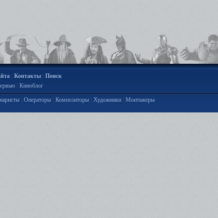
|
|
айта
Контакты
Поиск
|
ервью
Киноблог
|
|
|
|
наристы
Операторы
Композиторы
Художники
Монтажеры