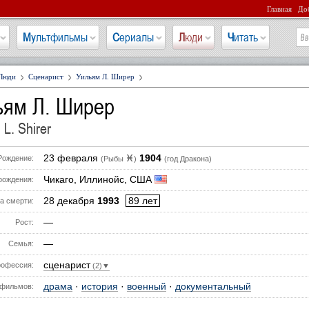
Главная
Доб
Мультфильмы
Сериалы
Люди
Читать
Люди
Сценарист
Уильям Л. Ширер
ьям Л. Ширер
 L. Shirer
23 февраля
1904
♓
Рождение:
(Рыбы
)
(год Дракона)
Чикаго, Иллинойс, США
рождения:
28 декабря
1993
89 лет
а смерти:
—
Рост:
—
Семья:
сценарист
офессия:
(2)▼
драма
·
история
·
военный
·
документальный
фильмов: