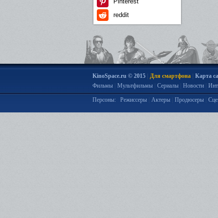
Pinterest
reddit
|
|
KinoSpace.ru © 2015
Для смартфона
Карта с
|
|
|
|
Фильмы
Мультфильмы
Сериалы
Новости
Инт
|
|
|
Персоны:
Режиссеры
Актеры
Продюсеры
Сце