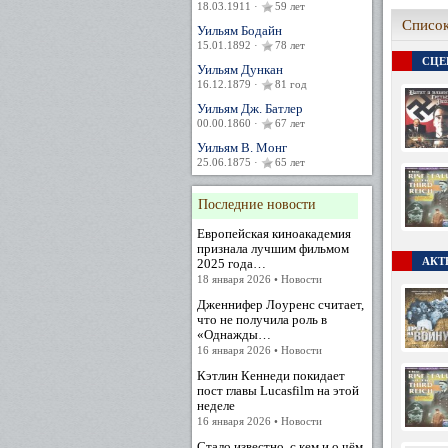
18.03.1911 ·
59 лет
Список
Уильям Бодайн
15.01.1892 ·
78 лет
СЦЕ
Уильям Дункан
16.12.1879 ·
81 год
Уильям Дж. Батлер
00.00.1860 ·
67 лет
Уильям В. Монг
25.06.1875 ·
65 лет
Последние новости
Европейская киноакадемия
признала лучшим фильмом
АКТ
2025 года…
18 января 2026 • Новости
Дженнифер Лоуренс считает,
что не получила роль в
«Однажды…
16 января 2026 • Новости
Кэтлин Кеннеди покидает
пост главы Lucasfilm на этой
неделе
16 января 2026 • Новости
Стало известно, с кем и о чём