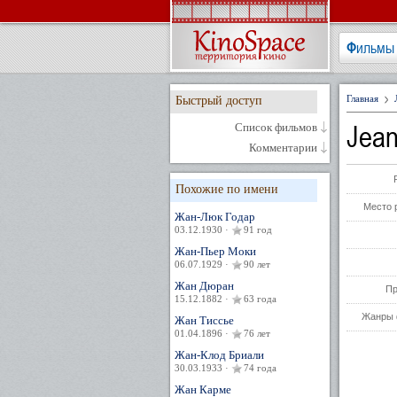
Фильмы
Главная
Быстрый доступ
Jea
Список фильмов
Комментарии
Похожие по имени
Место 
Жан-Люк Годар
03.12.1930 ·
91 год
Жан-Пьер Моки
06.07.1929 ·
90 лет
Жан Дюран
Пр
15.12.1882 ·
63 года
Жанры 
Жан Тиссье
01.04.1896 ·
76 лет
Жан-Клод Бриали
30.03.1933 ·
74 года
Жан Карме