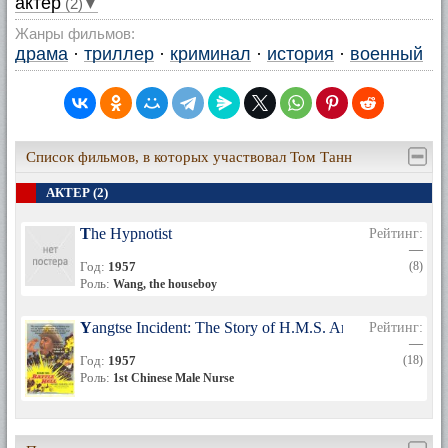
актер
(2)▼
Жанры фильмов:
драма
·
триллер
·
криминал
·
история
·
военный
Список фильмов, в которых участвовал Том Танн
АКТЕР (2)
The Hypnotist
Рейтинг:
—
Год:
1957
(8)
Роль:
Wang, the houseboy
Yangtse Incident: The Story of H.M.S. Amethyst
Рейтинг:
—
Год:
1957
(18)
Роль:
1st Chinese Male Nurse