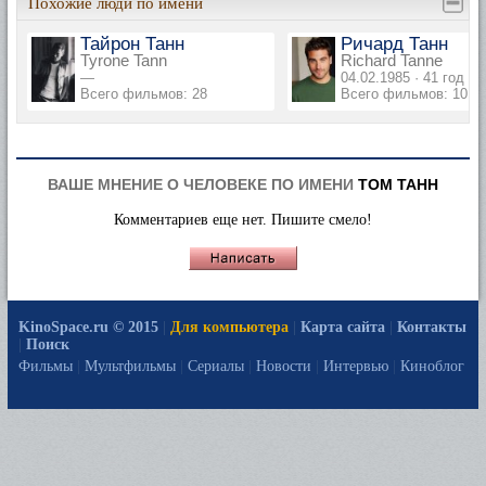
Похожие люди по имени
Тайрон Танн
Ричард Танн
Tyrone Tann
Richard Tanne
—
04.02.1985 · 41 год
Всего фильмов: 28
Всего фильмов: 10
ВАШЕ МНЕНИЕ О ЧЕЛОВЕКЕ ПО ИМЕНИ
ТОМ ТАНН
Комментариев еще нет. Пишите смело!
KinoSpace.ru © 2015
|
Для компьютера
|
Карта сайта
|
Контакты
|
Поиск
Фильмы
|
Мультфильмы
|
Сериалы
|
Новости
|
Интервью
|
Киноблог