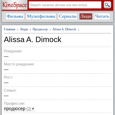
Фильмы
Мультфильмы
Сериалы
Люди
Читать
Главная
Люди
Продюсер
Alissa A. Dimock
Alissa A. Dimock
Рождение:
—
Место рождения:
—
Рост:
—
Семья:
—
Профессия:
продюсер
(2)▼