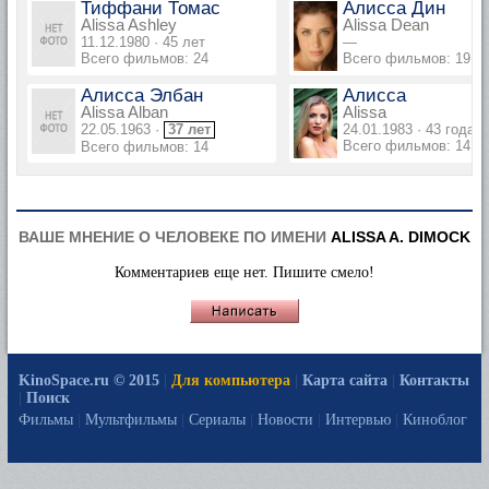
Тиффани Томас
Алисса Дин
Alissa Ashley
Alissa Dean
11.12.1980 · 45 лет
—
Всего фильмов: 24
Всего фильмов: 19
Алисса Элбан
Алисса
Alissa Alban
Alissa
22.05.1963 ·
37 лет
24.01.1983 · 43 года
Всего фильмов: 14
Всего фильмов: 14
ВАШЕ МНЕНИЕ О ЧЕЛОВЕКЕ ПО ИМЕНИ
ALISSA A. DIMOCK
Комментариев еще нет. Пишите смело!
KinoSpace.ru © 2015
|
Для компьютера
|
Карта сайта
|
Контакты
|
Поиск
Фильмы
|
Мультфильмы
|
Сериалы
|
Новости
|
Интервью
|
Киноблог