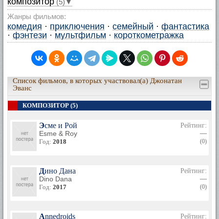
композитор
(5)▼
Жанры фильмов:
комедия
·
приключения
·
семейный
·
фантастика
·
фэнтези
·
мультфильм
·
короткометражка
Список фильмов, в которых участвовал(а) Джонатан
Эванс
КОМПОЗИТОР (5)
Эсме и Рой
Рейтинг:
Esme & Roy
—
Год:
2018
(0)
Дино Дана
Рейтинг:
Dino Dana
—
Год:
2017
(0)
Annedroids
Рейтинг: