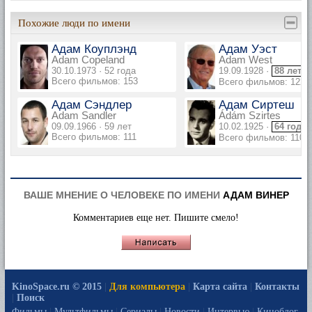
Похожие люди по имени
Адам Коуплэнд
Адам Уэст
Adam Copeland
Adam West
30.10.1973 · 52 года
19.09.1928 ·
88 лет
Всего фильмов: 153
Всего фильмов: 122
Адам Сэндлер
Адам Сиртеш
Adam Sandler
Ádám Szirtes
09.09.1966 · 59 лет
10.02.1925 ·
64 года
Всего фильмов: 111
Всего фильмов: 110
ВАШЕ МНЕНИЕ О ЧЕЛОВЕКЕ ПО ИМЕНИ
АДАМ ВИНЕР
Комментариев еще нет. Пишите смело!
KinoSpace.ru © 2015
|
Для компьютера
|
Карта сайта
|
Контакты
|
Поиск
Фильмы
|
Мультфильмы
|
Сериалы
|
Новости
|
Интервью
|
Киноблог