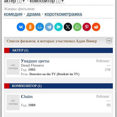
актер
·
композитор
(1)▼
(1)▼
Жанры фильмов:
комедия
·
драма
·
короткометражка
Список фильмов, в которых участвовал Адам Винер
АКТЕР (1)
Увядшие цветы
Рейтинг:
Dead Flowers
—
Год:
1993
(14)
Роль:
Detective on the TV (Detektiv im TV)
КОМПОЗИТОР (1)
Chains
Рейтинг:
—
Год:
1989
(0)