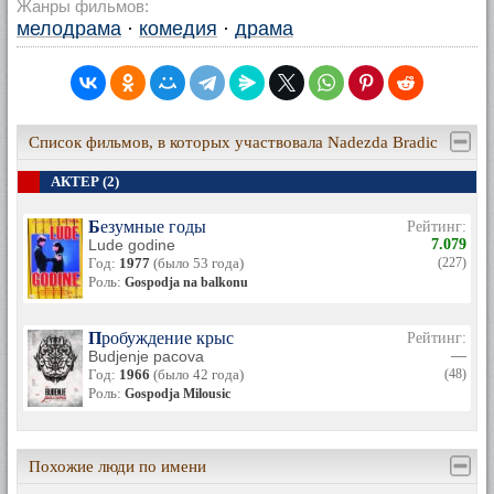
Жанры фильмов:
мелодрама
·
комедия
·
драма
Список фильмов, в которых участвовала Nadezda Bradic
АКТЕР (2)
Безумные годы
Рейтинг:
Lude godine
7.079
Год:
1977
(было 53 года)
(227)
Роль:
Gospodja na balkonu
Пробуждение крыс
Рейтинг:
Budjenje pacova
—
Год:
1966
(было 42 года)
(48)
Роль:
Gospodja Milousic
Похожие люди по имени