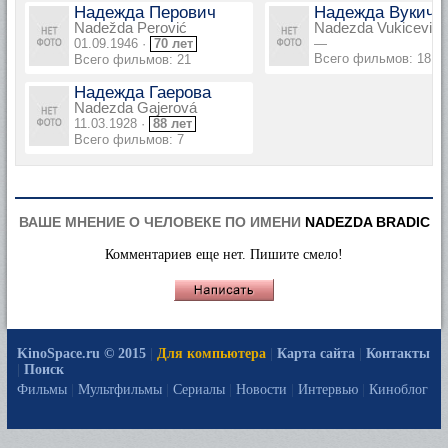
Надежда Перович
Надежда Вукиче
Nadežda Perović
Nadezda Vukicevic
01.09.1946 ·
70 лет
—
Всего фильмов: 18
Всего фильмов: 21
Надежда Гаерова
Nadezda Gajerová
11.03.1928 ·
88 лет
Всего фильмов: 7
ВАШЕ МНЕНИЕ О ЧЕЛОВЕКЕ ПО ИМЕНИ
NADEZDA BRADIC
Комментариев еще нет. Пишите смело!
KinoSpace.ru © 2015
|
Для компьютера
|
Карта сайта
|
Контакты
|
Поиск
Фильмы
|
Мультфильмы
|
Сериалы
|
Новости
|
Интервью
|
Киноблог