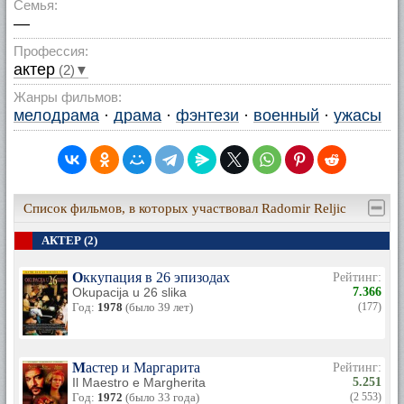
Семья:
—
Профессия:
актер
(2)▼
Жанры фильмов:
мелодрама
·
драма
·
фэнтези
·
военный
·
ужасы
Список фильмов, в которых участвовал Radomir Reljic
АКТЕР (2)
Оккупация в 26 эпизодах
Рейтинг:
Okupacija u 26 slika
7.366
Год:
1978
(было 39 лет)
(177)
Мастер и Маргарита
Рейтинг:
Il Maestro e Margherita
5.251
Год:
1972
(было 33 года)
(2 553)