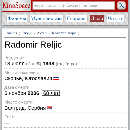
Фильмы
Мультфильмы
Сериалы
Люди
Читать
Главная
Люди
Актер
Radomir Reljic
Radomir Reljic
Рождение:
18 июля
1938
(Рак
♋
)
(год Тигра)
Место рождения:
Скопье, Югославия
Дата смерти:
6 ноября
2006
68 лет
Место смерти:
Белград, Сербия
Рост:
—