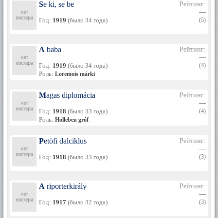
Se ki, se be
Рейтинг:
—
Год:
1919
(было 34 года)
(5)
A baba
Рейтинг:
—
Год:
1919
(было 34 года)
(4)
Роль:
Loremois márki
Magas diplomácia
Рейтинг:
—
Год:
1918
(было 33 года)
(4)
Роль:
Holleben gróf
Petöfi dalciklus
Рейтинг:
—
Год:
1918
(было 33 года)
(3)
A riporterkirály
Рейтинг:
—
Год:
1917
(было 32 года)
(3)