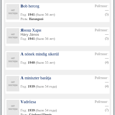
Bob herceg
Рейтинг:
—
Год:
1941
(было 56 лет)
(5)
Роль:
Harangozó
Янош Хари
Рейтинг:
Háry János
—
Год:
1941
(было 56 лет)
(5)
A nönek mindig sikerül
Рейтинг:
—
Год:
1940
(было 55 лет)
(4)
A miniszter barátja
Рейтинг:
—
Год:
1939
(было 54 года)
(4)
Vadrózsa
Рейтинг:
—
Год:
1939
(было 54 года)
(7)
Роль:
Gárdonyi Elemér