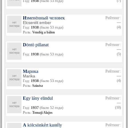
Год:
1938
(было 53 года)
(7)
Изменённый человек
Рейтинг:
Elcserélt ember
—
Год:
1938
(было 53 года)
(4)
Роль:
Vendég a bálon
Döntö pillanat
Рейтинг:
—
Год:
1938
(было 53 года)
(5)
Марика
Рейтинг:
Marika
—
Год:
1938
(было 53 года)
(4)
Роль:
Színész
Egy lány elindul
Рейтинг:
—
Год:
1937
(было 52 года)
(10)
Роль:
Tomaji Alajos
A kölcsönkért kastély
Рейтинг: