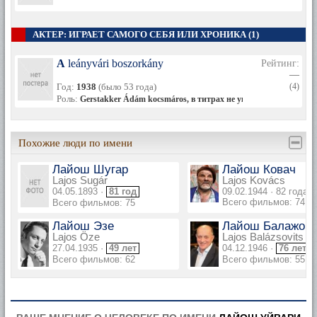
АКТЕР: ИГРАЕТ САМОГО СЕБЯ ИЛИ ХРОНИКА (1)
A leányvári boszorkány
Рейтинг:
—
Год:
1938
(было 53 года)
(4)
Роль:
Gerstakker Ádám kocsmáros, в титрах не указан
Похожие люди по имени
Лайош Шугар
Лайош Ковач
Lajos Sugár
Lajos Kovács
04.05.1893 ·
81 год
09.02.1944 · 82 года
Всего фильмов: 74
Всего фильмов: 75
Лайош Эзе
Лайош Балажов
Lajos Öze
Lajos Balázsovits
27.04.1935 ·
49 лет
04.12.1946 ·
76 лет
Всего фильмов: 62
Всего фильмов: 55