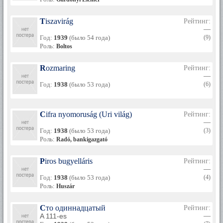
Tiszavirág
Рейтинг:
—
Год:
1939
(было 54 года)
(9)
Роль:
Boltos
Rozmaring
Рейтинг:
—
Год:
1938
(было 53 года)
(6)
Cifra nyomoruság (Uri világ)
Рейтинг:
—
Год:
1938
(было 53 года)
(3)
Роль:
Radó, bankigazgató
Piros bugyelláris
Рейтинг:
—
Год:
1938
(было 53 года)
(4)
Роль:
Huszár
Сто одиннадцатый
Рейтинг:
A 111-es
—