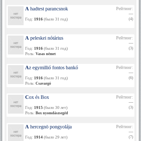
A hadtest parancsnok
Рейтинг:
—
Год:
1916
(было 31 год)
(4)
A peleskei nótárius
Рейтинг:
—
Год:
1916
(было 31 год)
(3)
Роль:
Vasas német
Az egymillió fontos bankó
Рейтинг:
—
Год:
1916
(было 31 год)
(6)
Роль:
Csavargó
Cox és Box
Рейтинг:
—
Год:
1915
(было 30 лет)
(3)
Роль:
Box nyomdászsegéd
A hercegnö pongyolája
Рейтинг:
—
Год:
1914
(было 29 лет)
(7)