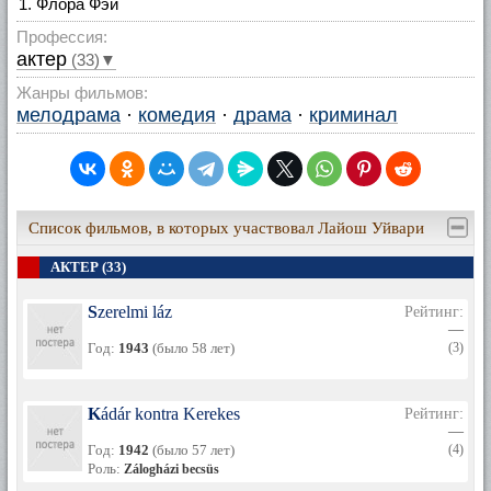
Флора Фэй
Профессия:
актер
(33)▼
Жанры фильмов:
мелодрама
·
комедия
·
драма
·
криминал
Список фильмов, в которых участвовал Лайош Уйвари
АКТЕР (33)
Szerelmi láz
Рейтинг:
—
Год:
1943
(было 58 лет)
(3)
Kádár kontra Kerekes
Рейтинг:
—
Год:
1942
(было 57 лет)
(4)
Роль:
Zálogházi becsüs