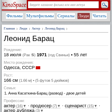
Фильмы
Мультфильмы
Сериалы
Люди
Читать
Главная
Люди
Актер
Леонид Барац
Леонид Барац
Рождение:
18 июля
1971
• 55 лет
(Рак
♋
)
(год Свиньи)
Место рождения:
Одесса, СССР
Рост:
166 см
(1.66 м) • (5 футов 5 дюймов)
Семья:
Анна Касаткина-Барац (развод) - двое детей
Профессии:
актер
·
продюсер
·
сценарист
·
(16)▼
(7)▼
(15)▼
актер дубляжа
(3)▼