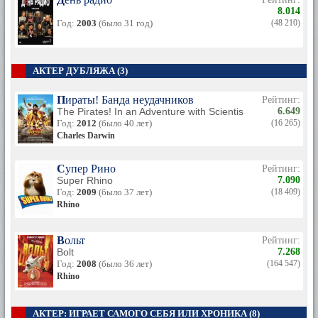
8.014
Год:
2003
(было 31 год)
(48 210)
АКТЕР ДУБЛЯЖА (3)
Пираты! Банда неудачников
Рейтинг:
The Pirates! In an Adventure with Scientists!
6.649
Год:
2012
(было 40 лет)
(16 265)
Charles Darwin
Супер Рино
Рейтинг:
Super Rhino
7.090
Год:
2009
(было 37 лет)
(18 409)
Rhino
Вольт
Рейтинг:
Bolt
7.268
Год:
2008
(было 36 лет)
(164 547)
Rhino
АКТЕР: ИГРАЕТ САМОГО СЕБЯ ИЛИ ХРОНИКА (8)