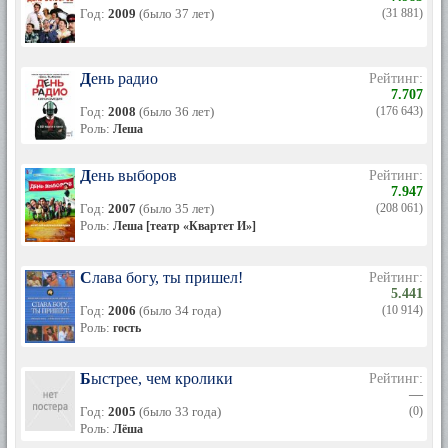
Год:
2009
(было 37 лет)
(31 881)
День радио
Рейтинг:
7.707
Год:
2008
(было 36 лет)
(176 643)
Роль:
Леша
День выборов
Рейтинг:
7.947
Год:
2007
(было 35 лет)
(208 061)
Роль:
Леша [театр «Квартет И»]
Слава богу, ты пришел!
Рейтинг:
5.441
Год:
2006
(было 34 года)
(10 914)
Роль:
гость
Быстрее, чем кролики
Рейтинг:
—
Год:
2005
(было 33 года)
(0)
Роль:
Лёша