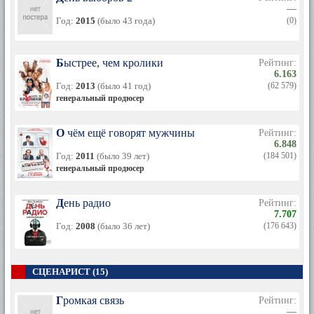
—
Год:
2015
(было 43 года)
(0)
Быстрее, чем кролики
Рейтинг:
6.163
Год:
2013
(было 41 год)
(62 579)
генеральный продюсер
О чём ещё говорят мужчины
Рейтинг:
6.848
Год:
2011
(было 39 лет)
(184 501)
генеральный продюсер
День радио
Рейтинг:
7.707
Год:
2008
(было 36 лет)
(176 643)
СЦЕНАРИСТ (15)
Громкая связь
Рейтинг:
—