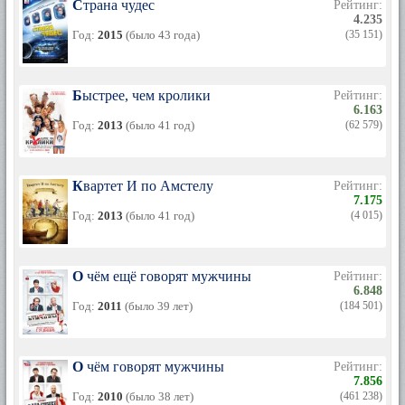
Страна чудес
Рейтинг:
4.235
Год:
2015
(было 43 года)
(35 151)
Быстрее, чем кролики
Рейтинг:
6.163
Год:
2013
(было 41 год)
(62 579)
Квартет И по Амстелу
Рейтинг:
7.175
Год:
2013
(было 41 год)
(4 015)
О чём ещё говорят мужчины
Рейтинг:
6.848
Год:
2011
(было 39 лет)
(184 501)
О чём говорят мужчины
Рейтинг:
7.856
Год:
2010
(было 38 лет)
(461 238)