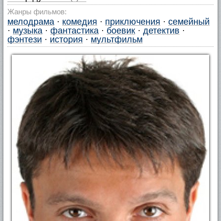
Жанры фильмов:
мелодрама
·
комедия
·
приключения
·
семейный
·
музыка
·
фантастика
·
боевик
·
детектив
·
фэнтези
·
история
·
мультфильм