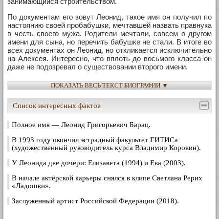
занимающийся строительством.
По документам его зовут Леонид, такое имя он получил по
настоянию своей пробабушки, мечтавшей назвать правнука
в честь своего мужа. Родители мечтали, совсем о другом
имени для сына, но перечить бабушке не стали. В итоге во
всех документах он Леонид, но откликается исключительно
на Алексея. Интересно, что вплоть до восьмого класса он
даже не подозревал о существовании второго имени.
С Ростиславом Хайтом Леонид дружит давно, если быть
ПОКАЗАТЬ ВЕСЬ ТЕКСТ БИОГРАФИИ ▼
точными, с первого класса.
Список интересных фактов
Уже в шестом начали Леня и Слава начали придумывать
всякие “капустники”, школьные вечера и, естественно, на
уроки не ходили. Но зато их выступления проходили на
Полное имя — Леонид Григорьевич Барац.
ура, и о них знал весь город. В детстве Леонид занимался
всем: ходил в музыкальную школу, на класс фортепьяно,
В 1993 году окончил эстрадный факультет ГИТИСа
играл в футбол.
(художественный руководитель курса Владимир Коровин).
У Леонида две дочери: Елизавета (1994) и Ева (2003).
Родственники с юных лет прочили Леониду творческую
карьеру музыканта, актёра или журналиста.
В начале актёрской карьеры снялся в клипе Светлана Рерих
«Ладошки».
В 1988 году Леонид вместе с Ростиславом Хаитом был
зачислен на первый курс Государственного института
Заслуженный артист Российской Федерации (2018).
театрального искусства. На четвертом курсе у друзей
возникла мысль создать театр. День рождения Квартета-И