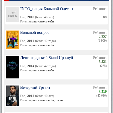
INTO_нация Большой Одессы
Рейтинг:
—
Год:
2018
(было 46 лет)
(0)
Роль:
играет самого себя
Большой вопрос
Рейтинг:
6.957
Год:
2014
(было 42 года)
(1 999)
Роль:
играет самого себя
Ленинградский Stand Up клуб
Рейтинг:
5.521
Год:
2014
(было 42 года)
(255)
Роль:
играет самого себя
Вечерний Ургант
Рейтинг:
7.319
Год:
2012
(было 40 лет)
(45 636)
Роль:
играет самого себя, гость