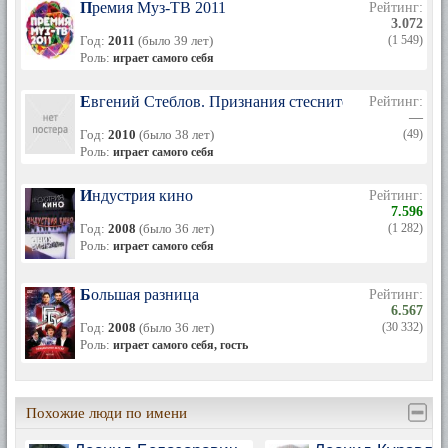
Премия Муз-ТВ 2011
Рейтинг:
3.072
Год:
2011
(было 39 лет)
(1 549)
Роль:
играет самого себя
Евгений Стеблов. Признания стеснительного челове
Рейтинг:
—
Год:
2010
(было 38 лет)
(49)
Роль:
играет самого себя
Индустрия кино
Рейтинг:
7.596
Год:
2008
(было 36 лет)
(1 282)
Роль:
играет самого себя
Большая разница
Рейтинг:
6.567
Год:
2008
(было 36 лет)
(30 332)
Роль:
играет самого себя, гость
Похожие люди по имени