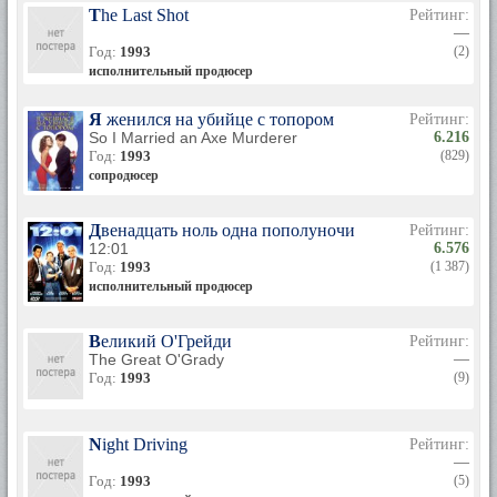
The Last Shot
Рейтинг:
—
Год:
1993
(2)
исполнительный продюсер
Я женился на убийце с топором
Рейтинг:
So I Married an Axe Murderer
6.216
Год:
1993
(829)
сопродюсер
Двенадцать ноль одна пополуночи
Рейтинг:
12:01
6.576
Год:
1993
(1 387)
исполнительный продюсер
Великий О'Грейди
Рейтинг:
The Great O'Grady
—
Год:
1993
(9)
Night Driving
Рейтинг:
—
Год:
1993
(5)