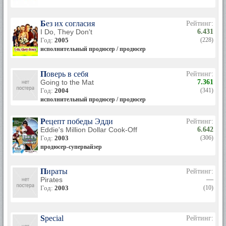
Без их согласия
Рейтинг:
I Do, They Don't
6.431
Год:
2005
(228)
исполнительный продюсер / продюсер
Поверь в себя
Рейтинг:
Going to the Mat
7.361
Год:
2004
(341)
исполнительный продюсер / продюсер
Рецепт победы Эдди
Рейтинг:
Eddie's Million Dollar Cook-Off
6.642
Год:
2003
(306)
продюсер-супервайзер
Пираты
Рейтинг:
Pirates
—
Год:
2003
(10)
Special
Рейтинг: