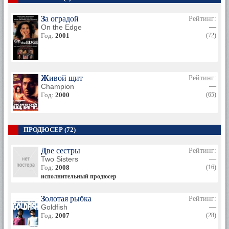
За оградой
Рейтинг:
On the Edge
—
Год:
2001
(72)
Живой щит
Рейтинг:
Champion
—
Год:
2000
(65)
ПРОДЮСЕР (72)
Две сестры
Рейтинг:
Two Sisters
—
Год:
2008
(16)
исполнительный продюсер
Золотая рыбка
Рейтинг:
Goldfish
—
Год:
2007
(28)