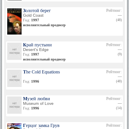
Золотой берег
Рейтинг:
Gold Coast
—
Год:
1997
(48)
исполнительный продюсер
Край пустыни
Рейтинг:
Desert's Edge
—
Год:
1997
(9)
исполнительный продюсер
The Cold Equations
Рейтинг:
—
Год:
1996
(48)
Музей любви
Рейтинг:
Museum of Love
—
Год:
1996
(14)
Герцог замка Грув
Рейтинг: