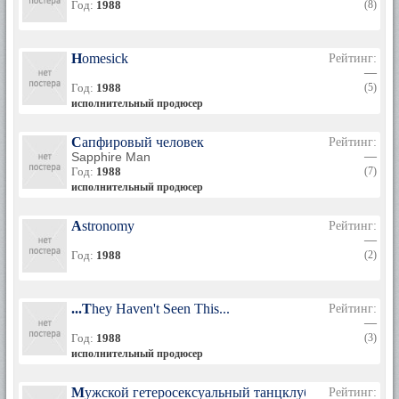
Год:
1988
(8)
Homesick
Рейтинг:
—
Год:
1988
(5)
исполнительный продюсер
Сапфировый человек
Рейтинг:
Sapphire Man
—
Год:
1988
(7)
исполнительный продюсер
Astronomy
Рейтинг:
—
Год:
1988
(2)
...They Haven't Seen This...
Рейтинг:
—
Год:
1988
(3)
исполнительный продюсер
Мужской гетеросексуальный танцклуб Рэя
Рейтинг: