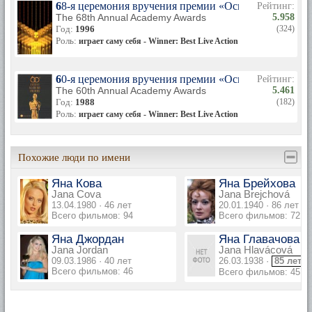
68-я церемония вручения премии «Оскар»
Рейтинг:
The 68th Annual Academy Awards
5.958
Год:
1996
(324)
Роль:
играет саму себя - Winner: Best Live Action Short Film
60-я церемония вручения премии «Оскар»
Рейтинг:
The 60th Annual Academy Awards
5.461
Год:
1988
(182)
Роль:
играет саму себя - Winner: Best Live Action Short Film
Похожие люди по имени
Яна Кова
Яна Брейхова
Jana Cova
Jana Brejchová
13.04.1980 · 46 лет
20.01.1940 · 86 лет
Всего фильмов: 94
Всего фильмов: 72
Яна Джордан
Яна Главачова
Jana Jordan
Jana Hlavácová
09.03.1986 · 40 лет
26.03.1938 ·
85 лет
Всего фильмов: 46
Всего фильмов: 45