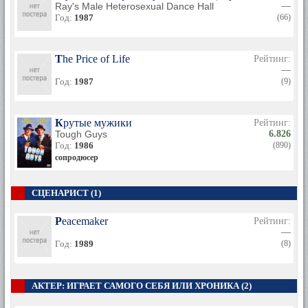
Ray's Male Heterosexual Dance Hall
—
Год:
1987
(66)
The Price of Life
Рейтинг:
—
Год:
1987
(9)
Крутые мужики
Рейтинг:
Tough Guys
6.826
Год:
1986
(890)
сопродюсер
СЦЕНАРИСТ (1)
Peacemaker
Рейтинг:
—
Год:
1989
(8)
АКТЕР: ИГРАЕТ САМОГО СЕБЯ ИЛИ ХРОНИКА (2)