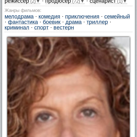
режиссер
·
продюсер
·
сценарист
(2)▼
(72)▼
(1)▼
Жанры фильмов:
мелодрама
·
комедия
·
приключения
·
семейный
·
фантастика
·
боевик
·
драма
·
триллер
·
криминал
·
спорт
·
вестерн