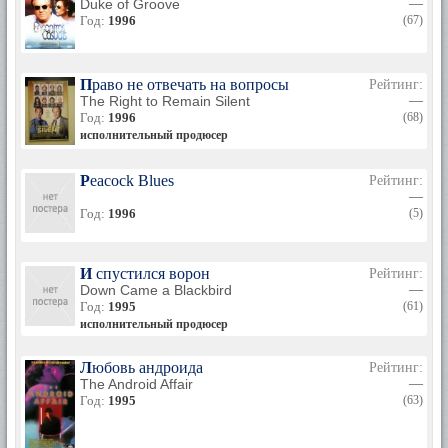
Duke of Groove
—
Год:
1996
(67)
Право не отвечать на вопросы
Рейтинг:
The Right to Remain Silent
—
Год:
1996
(68)
исполнительный продюсер
Peacock Blues
Рейтинг:
—
Год:
1996
(5)
И спустился ворон
Рейтинг:
Down Came a Blackbird
—
Год:
1995
(61)
исполнительный продюсер
Любовь андроида
Рейтинг:
The Android Affair
—
Год:
1995
(63)