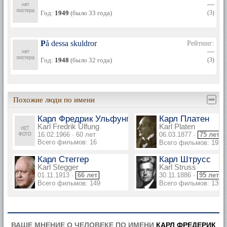
—
Год:
1949
(было 33 года)
(3)
På dessa skuldror
Рейтинг:
—
Год:
1948
(было 32 года)
(3)
Похожие люди по имени
Карл Фредрик Ульфунг
Карл Платен
Karl Fredrik Ulfung
Karl Platen
16.02.1966 · 60 лет
06.03.1877 ·
75 лет
Всего фильмов: 16
Всего фильмов: 193
Карл Стеггер
Карл Штрусс
Karl Stegger
Karl Struss
01.11.1913 ·
66 лет
30.11.1886 ·
95 лет
Всего фильмов: 149
Всего фильмов: 136
ВАШЕ МНЕНИЕ О ЧЕЛОВЕКЕ ПО ИМЕНИ
КАРЛ ФРЕДЕРИК