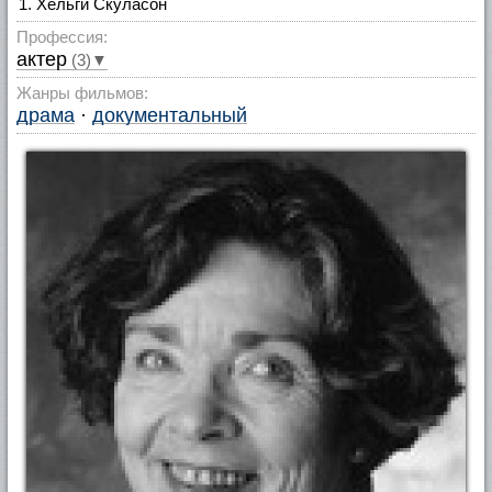
Хельги Скуласон
Профессия:
актер
(3)▼
Жанры фильмов:
драма
·
документальный