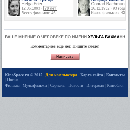
Helga Frier
Conrad Bachmann
12.06.1893 ·
78 лет
26.11.1932 · 93 года
Всего фильмов: 43
Всего фильмов: 46
ВАШЕ МНЕНИЕ О ЧЕЛОВЕКЕ ПО ИМЕНИ
ХЕЛЬГА БАХМАНН
Комментариев еще нет. Пишите смело!
KinoSpace.ru © 2015
|
Для компьютера
|
Карта сайта
|
Контакты
|
Поиск
Фильмы
|
Мультфильмы
|
Сериалы
|
Новости
|
Интервью
|
Киноблог